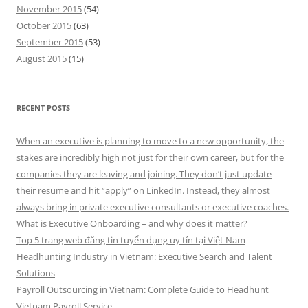
November 2015
(54)
October 2015
(63)
September 2015
(53)
August 2015
(15)
RECENT POSTS
When an executive is planning to move to a new opportunity, the
stakes are incredibly high not just for their own career, but for the
companies they are leaving and joining. They don’t just update
their resume and hit “apply” on LinkedIn. Instead, they almost
always bring in private executive consultants or executive coaches.
What is Executive Onboarding – and why does it matter?
Top 5 trang web đăng tin tuyển dụng uy tín tại Việt Nam
Headhunting Industry in Vietnam: Executive Search and Talent
Solutions
Payroll Outsourcing in Vietnam: Complete Guide to Headhunt
Vietnam Payroll Service