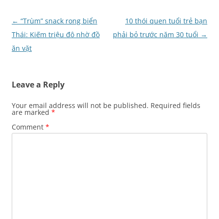
Post
←
“Trùm” snack rong biển
10 thói quen tuổi trẻ bạn
navigation
Thái: Kiếm triệu đô nhờ đồ
phải bỏ trước năm 30 tuổi
→
ăn vặt
Leave a Reply
Your email address will not be published.
Required fields
are marked
*
Comment
*