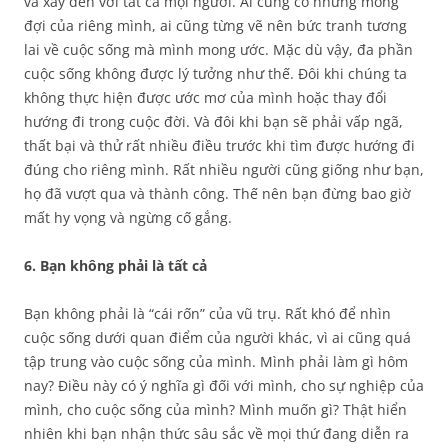
và xảy đến với tất cả mọi người. Ai cũng có những mong
đợi của riêng mình, ai cũng từng vẽ nên bức tranh tương
lai về cuộc sống mà mình mong ước. Mặc dù vậy, đa phần
cuộc sống không được lý tưởng như thế. Đôi khi chúng ta
không thực hiện được ước mơ của mình hoặc thay đổi
hướng đi trong cuộc đời. Và đôi khi bạn sẽ phải vấp ngã,
thất bại và thử rất nhiều điều trước khi tìm được hướng đi
đúng cho riêng mình. Rất nhiều người cũng giống như bạn,
họ đã vượt qua và thành công. Thế nên bạn đừng bao giờ
mất hy vọng và ngừng cố gắng.
6. Bạn không phải là tất cả
Bạn không phải là “cái rốn” của vũ trụ. Rất khó để nhìn
cuộc sống dưới quan điểm của người khác, vì ai cũng quá
tập trung vào cuộc sống của mình. Mình phải làm gì hôm
nay? Điều này có ý nghĩa gì đối với mình, cho sự nghiệp của
mình, cho cuộc sống của mình? Mình muốn gì? Thật hiển
nhiên khi bạn nhận thức sâu sắc về mọi thứ đang diễn ra