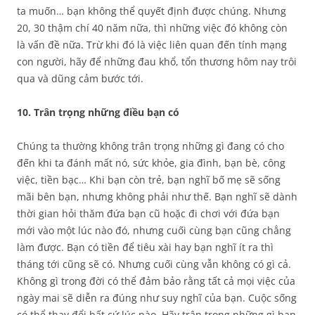
ta muốn… bạn không thể quyết định được chúng. Nhưng
20, 30 thậm chí 40 năm nữa, thì những việc đó không còn
là vấn đề nữa. Trừ khi đó là việc liên quan đến tính mạng
con người, hãy để những đau khổ, tổn thương hôm nay trôi
qua và dũng cảm bước tới.
10. Trân trọng những điều bạn có
Chúng ta thường không trân trọng những gì đang có cho
đến khi ta đánh mất nó, sức khỏe, gia đình, bạn bè, công
việc, tiền bạc… Khi bạn còn trẻ, bạn nghĩ bố mẹ sẽ sống
mãi bên bạn, nhưng không phải như thế. Bạn nghĩ sẽ dành
thời gian hỏi thăm đứa bạn cũ hoặc đi chơi với đứa bạn
mới vào một lúc nào đó, nhưng cuối cùng bạn cũng chẳng
làm được. Bạn có tiền để tiêu xài hay bạn nghĩ ít ra thì
tháng tới cũng sẽ có. Nhưng cuối cùng vẫn không có gì cả.
Không gì trong đời có thể đảm bảo rằng tất cả mọi việc của
ngày mai sẽ diễn ra đúng như suy nghĩ của bạn. Cuộc sống
có thể thay đổi bất cứ lúc nào. Hãy trân trọng những gì bạn