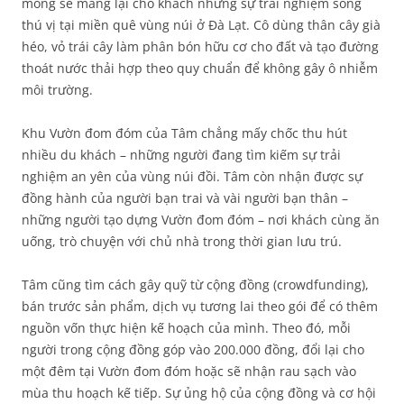
mong sẽ mang lại cho khách những sự trải nghiệm sống
thú vị tại miền quê vùng núi ở Đà Lạt. Cô dùng thân cây già
héo, vỏ trái cây làm phân bón hữu cơ cho đất và tạo đường
thoát nước thải hợp theo quy chuẩn để không gây ô nhiễm
môi trường.
Khu Vườn đom đóm của Tâm chẳng mấy chốc thu hút
nhiều du khách – những người đang tìm kiếm sự trải
nghiệm an yên của vùng núi đồi. Tâm còn nhận được sự
đồng hành của người bạn trai và vài người bạn thân –
những người tạo dựng Vườn đom đóm – nơi khách cùng ăn
uống, trò chuyện với chủ nhà trong thời gian lưu trú.
Tâm cũng tìm cách gây quỹ từ cộng đồng (crowdfunding),
bán trước sản phẩm, dịch vụ tương lai theo gói để có thêm
nguồn vốn thực hiện kế hoạch của mình. Theo đó, mỗi
người trong cộng đồng góp vào 200.000 đồng, đổi lại cho
một đêm tại Vườn đom đóm hoặc sẽ nhận rau sạch vào
mùa thu hoạch kế tiếp. Sự ủng hộ của cộng đồng và cơ hội