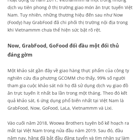
dịch vụ tiên phong ở thị trường giao món ăn trực tuyến Việt
Nam. Tuy nhiên, những thương hiệu đến sau như Now
(Foody) hay GrabFood đã chi phối thị trường nội địa trong
khi Vietnammm chưa thể hiện sức bật rõ rệt.
Now, GrabFood, GoFood đối đầu một đối thủ
đáng gờm
Một khảo sát gần đây về giao hàng thực phẩm của công ty
nghiên cứu địa phương GCOMM cho thấy, 99% số người
tham gia cuộc khảo sát nói họ đã sử dụng dịch vụ giao đồ
ăn trực tuyến ít nhất ba lần trong một tháng. Theo đó kết
quả khảo sát, 6 ứng dụng phổ biến nhất tại Việt Nam là
GrabFood, Now, GoFood, LaLa, Vietnammm và Lixi.
Vào cuối năm 2018, Woowa Brothers tuyên bố kế hoạch ra
mắt tại Việt Nam trong nửa đầu năm 2019. Sau đó, đầu
năm nay, hãng đã bắt đầu đăng tuyển và tìm nhân sự làm