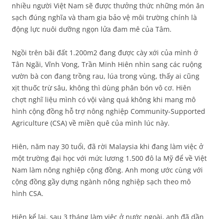
nhiều người Việt Nam sẽ được thưởng thức những món ăn
sạch đúng nghĩa và tham gia bảo vệ môi trường chính là
động lực nuôi dưỡng ngọn lửa đam mê của Tâm.
Ngồi trên bãi đất 1.200m2 đang được cày xới của mình ở
Tân Ngãi, Vĩnh Vong, Trần Minh Hiên nhìn sang các ruộng
vườn bà con đang trồng rau, lúa trong vùng, thấy ai cũng
xịt thuốc trừ sâu, không thì dùng phân bón vô cơ. Hiên
chợt nghĩ liệu mình có vội vàng quá không khi mang mô
hình cộng đồng hỗ trợ nông nghiệp Community-Supported
Agriculture (CSA) về miền quê của mình lúc này.
Hiên, năm nay 30 tuổi, đã rời Malaysia khi đang làm việc ở
một trường đại học với mức lương 1.500 đô la Mỹ để về Việt
Nam làm nông nghiệp cộng đồng. Anh mong ước cùng với
cộng đồng gầy dựng ngành nông nghiệp sạch theo mô
hình CSA.
Hiên kể lại, sau 3 tháng làm việc ở nước ngoài, anh đã dần