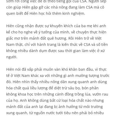
sớm rời công việc để đi theo tiếng gọi của CSA. Người sếp
còn giúp Hiên gặp gỡ các nhà nông đang làm CSA mà cô
quen biết để Hiên học hỏi thêm kinh nghiệm.
Hiên cũng nhận được sự khuyến khích của ba mẹ khi anh
kể cho họ nghe về ý tưởng của mình, về chuyện thực hiện
giấc mơ trên mảnh đất quê hương. Rồi Hiên trở về Việt
Nam thật, chỉ với hành trang là kiến thức về CSA và số tiền
không nhiều dành dụm được sau thời gian làm việc ở xứ
người.
Hiên nói đã vấp phải muôn vàn khó khăn ban đầu, vì thực
tế ở Việt Nam khác xa với những gì anh mường tượng trước
đó. Hiên nhìn thấy nhiều nông dân xung quanh anh dùng
hóa chất quá liều lượng để diệt trừ sâu bọ, bón phân
không khoa học trên những cánh đồng trồng lúa, vườn rau
của họ. Anh không dùng bất cứ loại hóa chất nào nhưng
mảnh đất của anh lại đang bị ảnh hưởng từ môi trường
xung quanh, từ nguồn nước tưới tiêu nên phải bỏ nhiều