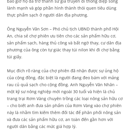
bao giờ họ đã trở thành sứ giả truyền đi thông điệp sống
lành mạnh và góp phần hình thành thói quen tiêu dùng
thực phẩm sạch ở người dân địa phương.
Ông Nguyễn Văn Sơn – Phó chủ tịch UBND thành phố Hội
An, chia sẻ chợ phiên ưu tiên cho các sản phẩm hữu cơ,
sản phẩm sạch, hàng thủ công và bất ngờ thay, cư dân địa
phương của ông còn tự giác thay túi nilon khi đi chợ bằng
túi giấy.
Mục đích rõ ràng của chợ phiên đã nhận được sự ủng hộ
của cộng đồng, đặc biệt là người đang đeo bám với mảng
rau củ quả sạch cho cộng đồng. Anh Nguyễn Văn Nhân –
một kỹ sư nông nghiệp mới ngoài 30 tuổi và hiện là chủ
trang trại Rơm Vàng chuyên trồng các loại nông sản hữu cơ
– cho biết anh đưa sản phẩm của Rơm Vàng vào chợ phiên
này là nhằm tìm kiếm thêm đối tác để phân phối nông sản
và đưa các sản phẩm hữu cơ, an toàn đến gần hơn với
người dân bằng các mức giá hợp lý.