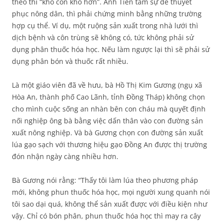
theo thì “khó còn khó hơn”. Anh Tiền tâm sự để thuyết
phục nông dân, thì phải chứng minh bằng những trường
hợp cụ thể. Ví dụ, một ruộng sản xuất trong nhà lưới thì
dịch bệnh và côn trùng sẽ không có, tức không phải sử
dụng phân thuốc hóa học. Nếu làm ngược lại thì sẽ phải sử
dụng phân bón và thuốc rất nhiều.
Là một giáo viên đã về hưu, bà Hồ Thị Kim Gương (ngụ xã
Hòa An, thành phố Cao Lãnh, tỉnh Đồng Tháp) không chọn
cho mình cuộc sống an nhàn bên con cháu mà quyết định
nối nghiệp ông bà bằng việc dấn thân vào con đường sản
xuất nông nghiệp. Và bà Gương chọn con đường sản xuất
lúa gạo sạch với thương hiệu gạo Đồng An được thị trường
đón nhận ngày càng nhiều hơn.
Bà Gương nói rằng: “Thấy tôi làm lúa theo phương pháp
mới, không phun thuốc hóa học, mọi người xung quanh nói
tôi sao dại quá, không thể sản xuất được với điều kiện như
vậy. Chỉ có bón phân, phun thuốc hóa học thì may ra cây