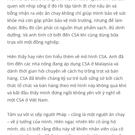
quen với nhịp sống ở đó rồi tập tành đi chợ nấu ăn và
bỗng nhận ra việc ăn chay không chỉ giúp mình bảo vệ sức
khỏe mà còn góp phần bảo vệ môi trường, nhưng để làm
được điều đó cần phải có nguồn thực phẩm sạch, đủ dinh
dưỡng. Và anh tình cờ biết đến CSA khi cùng dùng bữa
trưa với một đồng nghiệp.
Hiên thấy hay nên tìm hiểu thêm về mô hình CSA. Anh đã
tìm đến các nhà nông đang áp dụng CSA ở Malaysia và
dành thời gian hỏi chuyện về cách họ trồng trọt và bán
hàng. CSA đã khiến chàng kỹ sư trẻ tuổi sững sờ bởi cách
thức tổ chức và bán hàng theo mô hình này không quá khó
và bắt đầu thấy mình đứng ngồi không yên với ý nghĩ về
một CSA ở Việt Nam.
Tâm sự với vị sếp người Pháp – cũng là một người ăn chay
– về ý tưởng của mình, Hiên ngạc nhiên khi cô ủng hộ
mình, dù cô biết rằng điều này sẽ khiến nhân viên của cô