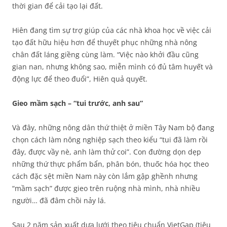
thời gian để cải tạo lại đất.
Hiên đang tìm sự trợ giúp của các nhà khoa học về việc cải
tạo đất hữu hiệu hơn để thuyết phục những nhà nông
chân đất láng giềng cùng làm. “Việc nào khởi đầu cũng
gian nan, nhưng không sao, miễn mình có đủ tâm huyết và
động lực để theo đuổi”, Hiên quả quyết.
Gieo mầm sạch – “tui trước, anh sau”
Và đây, những nông dân thứ thiệt ở miền Tây Nam bộ đang
chọn cách làm nông nghiệp sạch theo kiểu “tui đã làm rồi
đây, được vầy nè, anh làm thử coi”. Con đường dọn dẹp
những thứ thực phẩm bẩn, phân bón, thuốc hóa học theo
cách đặc sệt miền Nam này còn lắm gập ghềnh nhưng
“mầm sạch” được gieo trên ruộng nhà mình, nhà nhiều
người… đã đâm chồi nảy lá.
Sau 2 năm sản xuất dưa lưới theo tiêu chuẩn VietGap (tiêu