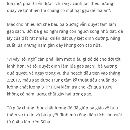
lúa mới phát triển được, chứ việc canh tác theo hướng
quay về tự nhiên thì chẳng có một hạt gạo để mà ăn”.
Mặc cho nhiều lời chê bai, bà Gương vẫn quyết tâm làm
gạo sạch. Bởi bà giáo nghĩ rằng con người sống nhờ đất, đã
lấy của đất rất nhiều, khiến đất suy kiệt dinh dưỡng, năng
suất lúa những năm gần đây không còn cao nữa.
“Vì vậy, tôi nghĩ cần phải làm một điều gì đó để cho đời tốt
lành hơn. Và tôi quyết định làm lúa gạo sạch”, bà Gương
quả quyết. Và ngay trong vụ thu hoạch đầu tiên vào tháng
3/2017, mẫu gạo được Trung tâm kỹ thuật tiêu chuẩn đo
lường chất lượng 3 TP.HCM kiểm tra cho kết quả 100%
không có hàm lượng chất gây hại trong gạo.
Tờ giấy chứng thực chất lượng đó đã giúp bà giáo về hưu
thêm sự tự tin và bà quyết định mở rộng diện tích sản xuất
từ 0,4ha lên trên 50ha.