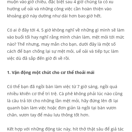
muộn vào giờ chiều, đặc biệt sau 4 giờ chúng ta có xu
hướng uể oải và những công việc cần hoàn thiện vào
khoảng giờ này dường như dài hơn bao giờ hết.
Có ai ở đây tới 4, 5 giờ không nghĩ về những gì mình sẽ làm
vào buổi tối hay nghĩ rằng mình chán làm, mệt mỏi tới mức
nào? Thế nhưng, may mắn cho bạn, dưới đây là một số
cách để bạn chống lại sự mệt mỏi, uể oải và tiếp tục làm
việc dù đã sắp đến giờ đi về rồi.
1. Vận động một chút cho cơ thể thoải mái
Có thể bạn đã ngồi bàn làm việc từ 7 giờ sáng, ngồi quá
nhiều khiến cơ thể trì trệ. Cà phê không phải lúc nào cũng
là câu trả lời cho những lần mệt mỏi, hãy đứng lên đi lại
quanh bàn làm việc hoặc đơn giản là ngồi tại bàn vươn
chân, vươn tay để máu lưu thông tốt hơn.
Kết hợp với những động tác này, hít thở thật sâu để giả tác