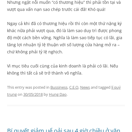
Nhưng ngặt nỗi muốn “có thương hiệu” thì phải tồn tại và
vượt qua vấn nạn sao chép trước cái đã! Khó quá!
Ngay cả khi đã có thương hiệu rồi thì còn một thứ nặng ký
khác nữa phải vượt qua, đó là làm sao duy trì được phong
độ một cách bền vững. Nghĩa là làm sao tiếp tục có lãi, gia
tăng lợi nhuận tỷ lệ thuận với số lượng cửa hàng mở ra –
chứ không phải tỷ lệ nghịch.
Vì mục tiêu cuối cùng của kinh doanh là phải có lãi. Nếu
không thì tất cả sẽ trở thành vô nghĩa.
This entry was posted in
Bussiness
,
C.E.O
,
News
and tagged
lí quý
trung
on
30/05/2018
by
Hung Dao
.
Bí quyết giảm uể oải sau 4 giờ chiều ở văn