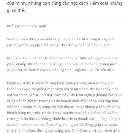
của mình, nhưng bạn cũng cần học cách kiểm soát những
gì có thể.
Khởi nghiệp thông minh
Về mặt nhận thức, cần hiểu rằng nghiên cứu thị trường trong khởi
nghiệp giống với ngọn hải đăng, chứ không phải bản đồ chi tiết.
Một bản đồ chi tiết sẽ cho bạn biết đi thêm 100m đến ngã tư cần rẽ
phải, đi tiếp 300 mét cần né 1 ổ gà bên phải, đi theo làn đường giữa –
quẹo trái, đi thêm 5 cây số, bỏ 3 ngã tư 1 ngã ba… và rồi đến đích.
Nghiên cứu thị trường ở trong khởi nghiệp không phải là “cây đũa
thần” như vậy. Nó giống một ngọn hải đăng sẽ soi cho bạn thấy một
vài nơi có đá ngầm – những “cạm bẫy” khi khởi nghiệp (không xác định
đúng độ lớn của thị trường từ đó hoạch định vốn không phù hợp dẫn
đến mâu thuẫn về kỳ vọng với nhà đầu tư, hoặc không phân tích đúng
khách hàng mục tiêu từ đó định vị sai thương hiệu, không hiểu về thị
trường từ đó đưa ra những chiến lược kinh doanh sai …), nó giúp bạn
an toàn hơn khi ra khơi. Ánh sáng của ngọn hãi đăng giúp cho người
thủy thủ tìm được đường vào cảng, xác định được vị trí của mình trên