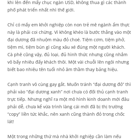
khi lên đến mấy chục ngàn USD, không thua gì các thành
phố phát triển nhất nhì thế giới.
Chỉ có mấy em khởi nghiệp còn non trẻ mê ngành ẩm thực
này là phải coi chừng. Vì không khéo là bước thẳng vào một
đại dương đã nhuộm màu đỏ choé. Tiệm cơm, tiệm phở,
tiệm mì, tiệm bún gì cũng xâu xé đúng một người khách.
Cà phê cũng vậy, đủ loại, đủ hình thức nhưng cũng nhắm
vô bấy nhiêu đấy khách thôi. Một vài chuỗi lên ngôi nhưng
biết bao nhiêu tên tuổi nhỏ âm thầm thay bảng hiệu.
Cạnh tranh vô cùng gay gắt. Muốn tránh “đại dương đỏ” thì
phải vào “đại dương xanh” nơi chưa có đối thủ cạnh tranh
trực tiếp. Nhưng nghĩ ra một mô hình kinh doanh mới đâu
phải dễ, chưa kể vừa trình làng cái mới đã bị thị trường
“copy” liền tức khắc, nên xanh cũng thành đỏ trong chốc
lát!
Một trong những thứ mà nhà khởi nghiệp cần làm nếu