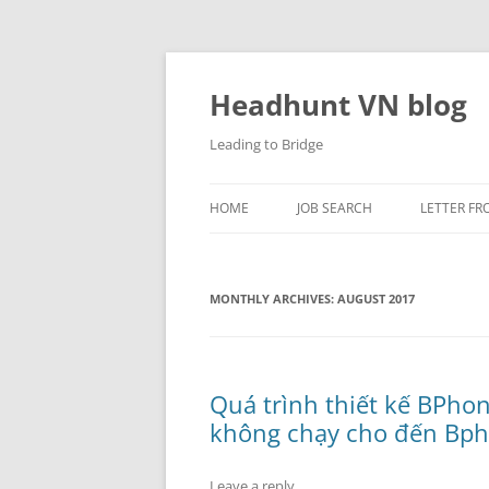
Skip
to
content
Headhunt VN blog
Leading to Bridge
HOME
JOB SEARCH
LETTER FR
MONTHLY ARCHIVES:
AUGUST 2017
Quá trình thiết kế BPh
không chạy cho đến Bp
Leave a reply