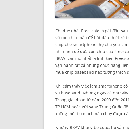
Chỉ duy nhất Freescale là gật đầu sa
số con chip mẫu để bắt đầu thiết kế 
chip cho smartphone, họ chủ yếu làm l
nhìn nên để đưa con chip của Freescal
BKAV, cái khó nhất là linh kiện Frees
vận hành tất cả những chức năng liên
mua chip baseband nào tương thích s
Khi cảm thấy việc làm smartphone có 
vụ baseband. Nhưng ngay cả như vậy
Trong giai đoạn từ năm 2009 đến 2011, 
TP.HCM hoặc gửi sang Trung Quốc để 
không một bo mạch nào chạy được cả
Nhưng BKAV không bỏ cuộc, họ vẫn tiế