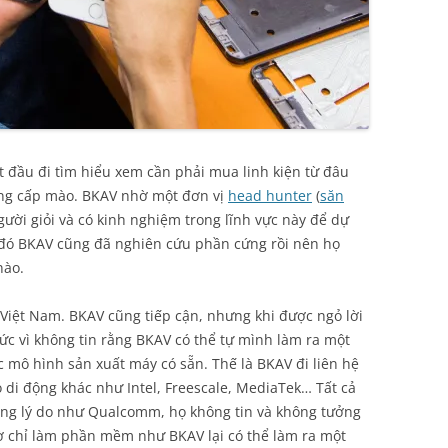
t đầu đi tìm hiểu xem cần phải mua linh kiện từ đâu
ung cấp mào. BKAV nhờ một đơn vị
head hunter
(
săn
ười giỏi và có kinh nghiệm trong lĩnh vực này để dự
c đó BKAV cũng đã nghiên cứu phần cứng rồi nên họ
nào.
 Việt Nam. BKAV cũng tiếp cận, nhưng khi được ngỏ lời
ức vì không tin rằng BKAV có thể tự mình làm ra một
mô hình sản xuất máy có sẵn. Thế là BKAV đi liên hệ
o di động khác như Intel, Freescale, MediaTek… Tất cả
ùng lý do như Qualcomm, họ không tin và không tưởng
ờ chỉ làm phần mềm như BKAV lại có thể làm ra một