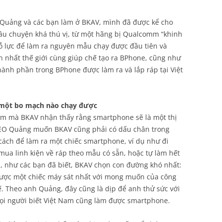
 Quảng và các bạn làm ở BKAV, mình đã được kể cho
âu chuyện khá thú vị, từ một hãng bị Qualcomm “khinh
ỗ lực để làm ra nguyên mẫu chạy được đầu tiên và
n nhất thế giới cùng giúp chế tạo ra BPhone, cũng như
ành phần trong BPhone được làm ra và lắp ráp tại Việt
ng một bo mạch nào chạy được
m mà BKAV nhận thấy rằng smartphone sẽ là một thị
 CEO Quảng muốn BKAV cũng phải có dấu chân trong
 cách để làm ra một chiếc smartphone, ví dụ như đi
mua linh kiện về ráp theo mẫu có sẵn, hoặc tự làm hết
n, như các bạn đã biết, BKAV chọn con đường khó nhất:
 được một chiếc máy sát nhất với mong muốn của công
kế. Theo anh Quảng, đây cũng là dịp để anh thử sức với
ọi người biết Việt Nam cũng làm được smartphone.