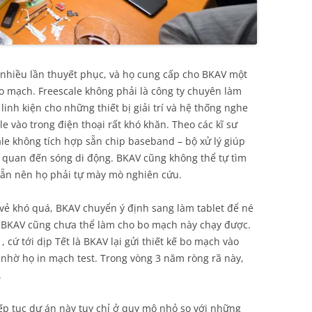
u nhiều lần thuyết phục, và họ cung cấp cho BKAV một
bo mạch. Freescale không phải là công ty chuyên làm
inh kiện cho những thiết bị giải trí và hệ thống nghe
e vào trong điện thoại rất khó khăn. Theo các kĩ sư
cale không tích hợp sẵn chip baseband – bộ xử lý giúp
 quan đến sóng di động. BKAV cũng không thể tự tìm
ẵn nên họ phải tự mày mò nghiên cứu.
vẻ khó quá, BKAV chuyển ý định sang làm tablet để né
 BKAV cũng chưa thể làm cho bo mạch này chạy được.
cứ tới dịp Tết là BKAV lại gửi thiết kế bo mạch vào
nhờ họ in mạch test. Trong vòng 3 năm ròng rã này,
.
p tục dự án này tuy chỉ ở quy mô nhỏ so với những