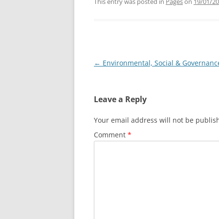
This entry was posted in
Pages
on
19/01/2
Post
←
Environmental, Social & Governanc
navigation
Leave a Reply
Your email address will not be publis
Comment
*