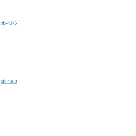
job-4375
job-4360