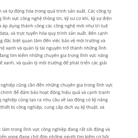
 và tự động hóa trong quá trình sản xuất. Các công ty
lĩnh vực công nghệ thông tin, kỹ sư cơ khí, kỹ sư điện
và áp dụng thành công các công nghệ mới như trí tuệ
g data, và trực tuyến hóa quy trình sản xuất. Bên cạnh
ng đặc biệt quan tâm đến việc bảo vệ môi trường và
ệ xanh và quản lý tài nguyên trở thành những lĩnh
y đang tìm kiếm những chuyên gia trong lĩnh vực năng
 kế xanh, và quản lý môi trường để phát triển các giải
ông nghiệp cũng cần đến những chuyên gia trong lĩnh vực
ài chính để đảm bảo hoạt động hiệu quả và cạnh tranh
ng nghiệp cũng tạo ra nhu cầu về lao động có kỹ năng
 thiết bị công nghiệp, cung cấp dịch vụ kỹ thuật, và
c làm trong lĩnh vực công nghiệp đang rất sôi động và
 triển vọng đang chờ đón những người tìm kiếm cơ hội