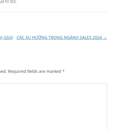
024
by
thy
.
e( GSG)
CÁC XU HƯỚNG TRONG NGÀNH SALES 2024
→
hed.
Required fields are marked
*