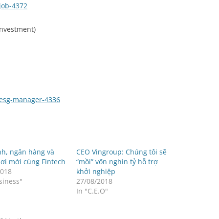
job-4372
nvestment)
/esg-manager-4336
nh, ngân hàng và
CEO Vingroup: Chúng tôi sẽ
ơi mới cùng Fintech
“mồi” vốn nghìn tỷ hỗ trợ
2018
khởi nghiệp
siness"
27/08/2018
In "C.E.O"