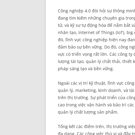
Công nghiệp 4.0 đòi hỏi sự thông minh
đang tìm kiếm những chuyên gia trong 
tử, và kỹ sư tự động hóa để nắm bắt 
nhân tạo, Internet of Things (IoT), bi
đó, lĩnh vực công nghiệp hiện nay đa
đảm bảo sự bền vững. Do đó, công ngh
vực có triển vọng rất lớn. Các công t
lượng tái tạo, quản lý chất thải, thiết
pháp sáng tạo và bền vững.
Ngoài các vị trí kỹ thuật, lĩnh vực c
quản lý, marketing, kinh doanh, và t
trên thị trường. Sự phát triển của cô
cao trong việc vận hành và bảo trì các
quản lý chất lượng sản phẩm.
Tổng kết các điểm trên, thị trường việ
đa dạng. Các công việc thú vị và đầy