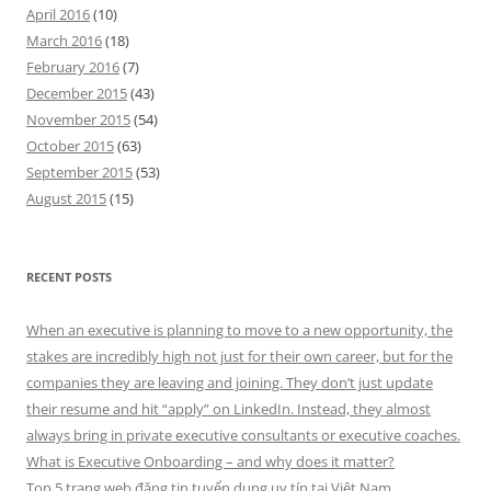
April 2016
(10)
March 2016
(18)
February 2016
(7)
December 2015
(43)
November 2015
(54)
October 2015
(63)
September 2015
(53)
August 2015
(15)
RECENT POSTS
When an executive is planning to move to a new opportunity, the
stakes are incredibly high not just for their own career, but for the
companies they are leaving and joining. They don’t just update
their resume and hit “apply” on LinkedIn. Instead, they almost
always bring in private executive consultants or executive coaches.
What is Executive Onboarding – and why does it matter?
Top 5 trang web đăng tin tuyển dụng uy tín tại Việt Nam