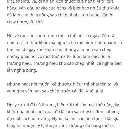
McDonald’s. Và, dĩ nhiên kích thước cửa hàng, vị trí cửa
hàng, vốn đầu tư vào cửa hàng và biết bao nhiêu thứ khác
đã làm cho thị trường sao chép phải chùn bước. Vẫn bị
copy nhưng ít, khó.
Nói về rào cản cạnh tranh thì có thể nói cả ngày. Còn rất
nhiều cách thức khác mà người chủ mô hình kinh doanh có
thể làm để gây khó khăn cho những ai muốn sao chép
nhưng phải nói có một thứ mà tôi luôn tâm đắc, đó là
thương hiệu. Thương hiệu khó sao chép nhất, cả nghĩa đen
lẫn nghĩa bóng.
Nhưng ngặt nỗi muốn “có thương hiệu” thì phải tồn tại và
vượt qua vấn nạn sao chép trước cái đã! Khó quá!
Ngay cả khi đã có thương hiệu rồi thì còn một thứ nặng ký
khác nữa phải vượt qua, đó là làm sao duy trì được phong
độ một cách bền vững. Nghĩa là làm sao tiếp tục có lãi, gia
tăng lợi nhuận tỷ lệ thuận với số lượng cửa hàng mở ra –