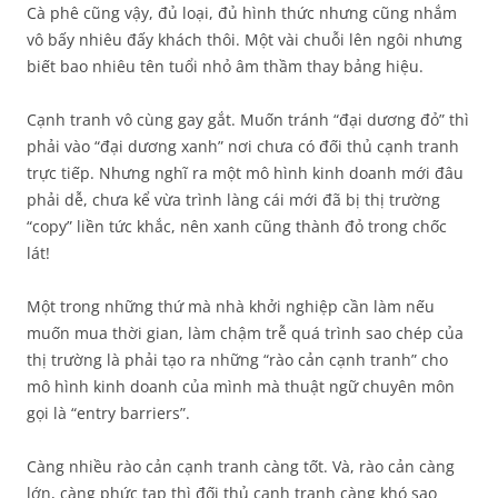
Cà phê cũng vậy, đủ loại, đủ hình thức nhưng cũng nhắm
vô bấy nhiêu đấy khách thôi. Một vài chuỗi lên ngôi nhưng
biết bao nhiêu tên tuổi nhỏ âm thầm thay bảng hiệu.
Cạnh tranh vô cùng gay gắt. Muốn tránh “đại dương đỏ” thì
phải vào “đại dương xanh” nơi chưa có đối thủ cạnh tranh
trực tiếp. Nhưng nghĩ ra một mô hình kinh doanh mới đâu
phải dễ, chưa kể vừa trình làng cái mới đã bị thị trường
“copy” liền tức khắc, nên xanh cũng thành đỏ trong chốc
lát!
Một trong những thứ mà nhà khởi nghiệp cần làm nếu
muốn mua thời gian, làm chậm trễ quá trình sao chép của
thị trường là phải tạo ra những “rào cản cạnh tranh” cho
mô hình kinh doanh của mình mà thuật ngữ chuyên môn
gọi là “entry barriers”.
Càng nhiều rào cản cạnh tranh càng tốt. Và, rào cản càng
lớn, càng phức tạp thì đối thủ cạnh tranh càng khó sao