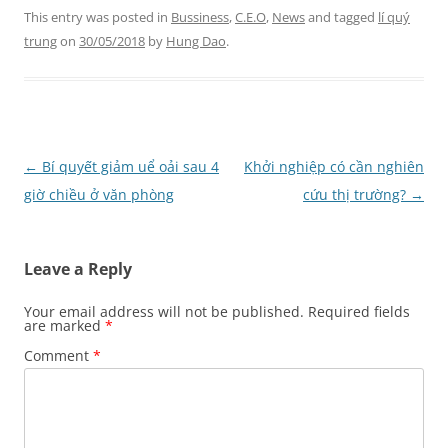
This entry was posted in
Bussiness
,
C.E.O
,
News
and tagged
lí quý
trung
on
30/05/2018
by
Hung Dao
.
Post
←
Bí quyết giảm uể oải sau 4
Khởi nghiệp có cần nghiên
navigation
giờ chiều ở văn phòng
cứu thị trường?
→
Leave a Reply
Your email address will not be published.
Required fields
are marked
*
Comment
*