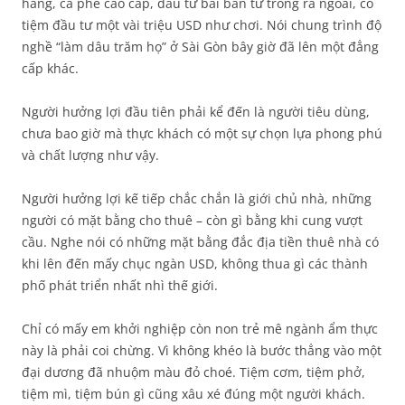
hàng, cà phê cao cấp, đầu tư bài bản từ trong ra ngoài, có
tiệm đầu tư một vài triệu USD như chơi. Nói chung trình độ
nghề “làm dâu trăm họ” ở Sài Gòn bây giờ đã lên một đẳng
cấp khác.
Người hưởng lợi đầu tiên phải kể đến là người tiêu dùng,
chưa bao giờ mà thực khách có một sự chọn lựa phong phú
và chất lượng như vậy.
Người hưởng lợi kế tiếp chắc chắn là giới chủ nhà, những
người có mặt bằng cho thuê – còn gì bằng khi cung vượt
cầu. Nghe nói có những mặt bằng đắc địa tiền thuê nhà có
khi lên đến mấy chục ngàn USD, không thua gì các thành
phố phát triển nhất nhì thế giới.
Chỉ có mấy em khởi nghiệp còn non trẻ mê ngành ẩm thực
này là phải coi chừng. Vì không khéo là bước thẳng vào một
đại dương đã nhuộm màu đỏ choé. Tiệm cơm, tiệm phở,
tiệm mì, tiệm bún gì cũng xâu xé đúng một người khách.