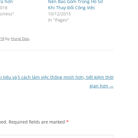
rũ hơn
Nên Bao Gồm Trong Hồ Sơ
2018
Khi Thay Đổi Công Việc
siness"
10/12/2015
In "Pages"
018
by
Hung Dao
.
i tiêu và
5 cách làm việc thông minh hơn, tiết kiệm thời
gian hơn
→
hed.
Required fields are marked
*