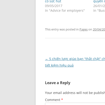
có sức hút
quyến 
09/05/2017
26/01/
In "Advice for employers"
In "Bus
This entry was posted in
Pages
on
20/04/2
Post
←
5 chiến lược giúp bạn “thắt chặt” ch
navigation
tiết kiệm hiệu quả
Leave a Reply
Your email address will not be publis
Comment
*