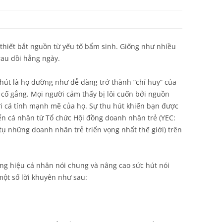
thiết bắt nguồn từ yếu tố bẩm sinh. Giống như nhiều
trau dồi hằng ngày.
hút là họ dường như dễ dàng trở thành “chỉ huy” của
 cố gắng. Mọi người cảm thấy bị lôi cuốn bởi nguồn
i cá tính mạnh mẽ của họ. Sự thu hút khiến bạn được
riển cá nhân từ Tổ chức Hội đồng doanh nhân trẻ (YEC:
tụ những doanh nhân trẻ triển vọng nhất thế giới) trên
ơng hiệu cá nhân nói chung và nâng cao sức hút nói
một số lời khuyên như sau: