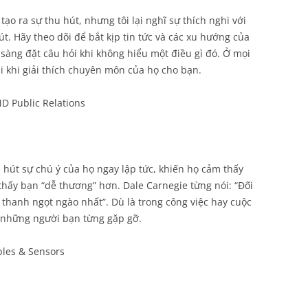
tạo ra sự thu hút, nhưng tôi lại nghĩ sự thích nghi với
t. Hãy theo dõi để bắt kịp tin tức và các xu hướng của
sàng đặt câu hỏi khi không hiểu một điều gì đó. Ở mọi
i khi giải thích chuyên môn của họ cho bạn.
D Public Relations
 hút sự chú ý của họ ngay lập tức, khiến họ cảm thấy
hấy bạn “dễ thương” hơn. Dale Carnegie từng nói: “Đối
 thanh ngọt ngào nhất”. Dù là trong công việc hay cuộc
 những người bạn từng gặp gỡ.
bles & Sensors