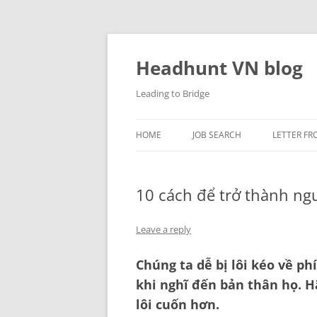
Skip
to
content
Headhunt VN blog
Leading to Bridge
HOME
JOB SEARCH
LETTER FR
10 cách để trở thành ng
Leave a reply
Chúng ta dễ bị lôi kéo về p
khi nghĩ đến bản thân họ. H
lôi cuốn hơn.