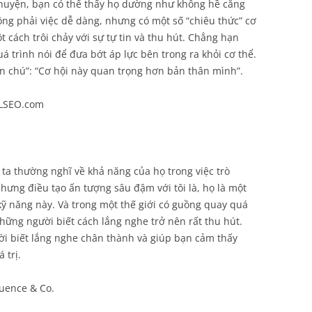
chuyện, bạn có thể thấy họ dường như không hề căng
ông phải việc dễ dàng, nhưng có một số “chiêu thức” cơ
cách trôi chảy với sự tự tin và thu hút. Chẳng hạn
á trình nói để đưa bớt áp lực bên trong ra khỏi cơ thể.
hần chú”: “Cơ hội này quan trọng hơn bản thân mình”.
 LSEO.com
 ta thường nghĩ về khả năng của họ trong việc trò
hưng điều tạo ấn tượng sâu đậm với tôi là, họ là một
 kỹ năng này. Và trong một thế giới có guồng quay quá
ững người biết cách lắng nghe trở nên rất thu hút.
gười biết lắng nghe chân thành và giúp bạn cảm thấy
 trị.
luence & Co.