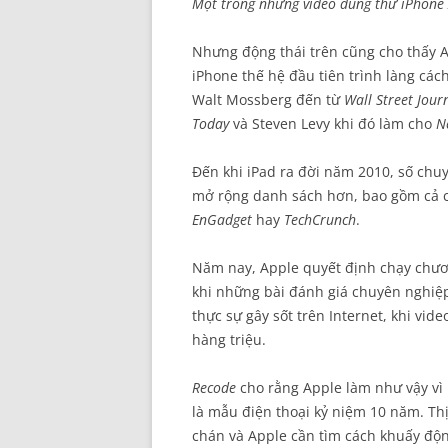
Một trong những video dùng thử iPhone 
Nhưng động thái trên cũng cho thấy A
iPhone thế hệ đầu tiên trình làng các
Walt Mossberg đến từ
Wall Street Jour
Today
và Steven Levy khi đó làm cho
N
Đến khi iPad ra đời năm 2010, số chuy
mở rộng danh sách hơn, bao gồm cả c
EnGadget
hay
TechCrunch
.
Năm nay, Apple quyết định chạy chươ
khi những bài đánh giá chuyên nghiệp
thực sự gây sốt trên Internet, khi vid
hàng triệu.
Recode
cho rằng Apple làm như vậy vì
là mẫu điện thoại kỷ niệm 10 năm. T
chán và Apple cần tìm cách khuấy động,