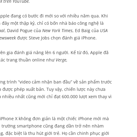
X trên YouTube.
pple đang có bước đi mới so với nhiều năm qua. Khi
h đây một thập kỷ, chỉ có bốn nhà báo công nghệ là
nal
, David Pogue của
New York Times
, Ed Baig của
USA
ewsweek
được Steve Jobs chọn đánh giá iPhone.
ên gia đánh giá nâng lên 6 người. Kể từ đó, Apple đã
ác trang thuần online như
Verge,
ng trình “video cảm nhận ban đầu” về sản phẩm trước
 được phép xuất bản. Tuy vậy, chiến lược này chưa
eo nhiều nhất cũng mới chỉ đạt 600.000 lượt xem thay vì
 iPhone X không đơn giản là một chiếc iPhone mới mà
hị trường smartphone cũng đang dần trở nên nhàm
 đặc biệt là thu hút giới trẻ. Họ cần chinh phục giới