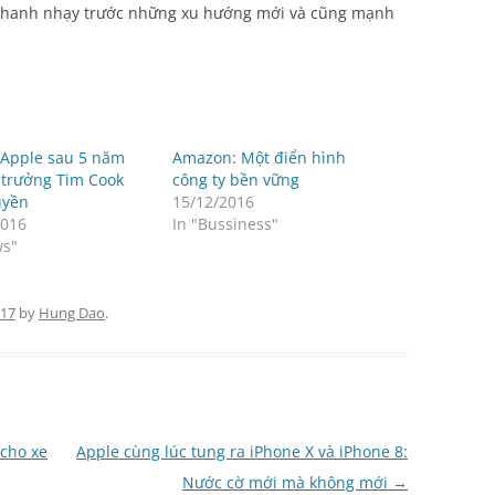
ất nhanh nhạy trước những xu hướng mới và cũng mạnh
 Apple sau 5 năm
Amazon: Một điển hình
 trưởng Tim Cook
công ty bền vững
uyền
15/12/2016
2016
In "Bussiness"
ws"
017
by
Hung Dao
.
 cho xe
Apple cùng lúc tung ra iPhone X và iPhone 8:
Nước cờ mới mà không mới
→