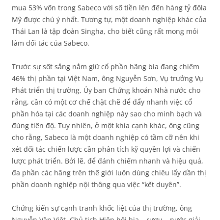
mua 53% vốn trong Sabeco với số tiền lên đến hàng tỷ đôla
Mỹ được chú ý nhất. Tương tự, một doanh nghiệp khác của
Thái Lan là tập đoàn Singha, cho biết cũng rất mong mỏi
làm đối tác của Sabeco.
Trước sự sốt sắng nắm giữ cổ phần hãng bia đang chiếm
46% thị phần tại Việt Nam, ông Nguyễn Sơn, Vụ trưởng Vụ
Phát triển thị trường, Ủy ban Chứng khoán Nhà nước cho
rằng, cần có một cơ chế chặt chẽ để đẩy nhanh việc cổ
phần hóa tại các doanh nghiệp này sao cho minh bạch và
đúng tiến độ. Tuy nhiên, ở một khía cạnh khác, ông cũng
cho rằng, Sabeco là một doanh nghiệp có tầm cỡ nên khi
xét đối tác chiến lược cần phân tích kỹ quyền lợi và chiến
lược phát triển. Bởi lẽ, để đánh chiếm nhanh và hiệu quả,
đa phần các hãng trên thế giới luôn dùng chiêu lấy dần thị
phần doanh nghiệp nội thông qua việc “kết duyên”.
Chứng kiến sự cạnh tranh khốc liệt của thị trường, ông
Nguyễn Văn Việt, Chủ tịch Hiệp hội bia – rượu – nước giải