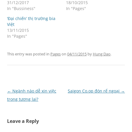
31/12/2017
18/10/2015
In "Bussiness"
In "Pages"
‘Đại chiến’ thị trường bia
Việt
13/11/2015
In "Pages"
This entry was posted in
Pages
on
04/11/2015
by
Hung Dao
.
Post
←
Ngành nào dễ xin việc
Saigon Co.op đón rể ngoại
→
navigation
trong tương lai?
Leave a Reply