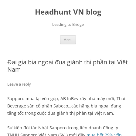
Skip
to
Headhunt VN blog
content
Leading to Bridge
Menu
Đại gia bia ngoại đua giành thị phần tại Việt
Nam
Leave a reply
Sapporo mua lại vốn góp, AB InBev xây nhà máy mới, Thai
Beverage săn cổ phần Sabeco…các hãng bia ngoại đang
tăng tốc trong cuộc đua giành thị phần tại Việt Nam.
Sự kiện đối tác Nhật Sapporo trong liên doanh Công ty
TNHH Sapporo Việt Nam (SVL) mới đây
mua hết 29% vốn