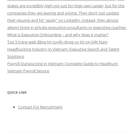
stakes are incredibly high not just for their own career, but for the
companies they are leaving and joining. They don’t just update
their resume and hit “apply” on LinkedIn. Instead, they almost
always bring in private executive consultants or executive coaches.
What is Executive Onboarding – and why does it matter?
Top 5 trang web đăng tin tuyển dụng uy tín tại Việt Nam
Headhunting Industry in Vietnam: Executive Search and Talent
Solutions
Payroll Outsourcing in Vietnam: Complete Guide to Headhunt
Vietnam Payroll Service
QUICK LINK
Contact For Recruitment