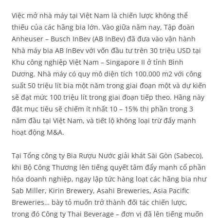
Việc mở nhà máy tại Việt Nam là chiến lược không thể
thiếu của các hãng bia lớn. Vào giữa năm nay, Tập đoàn
Anheuser – Busch InBev (AB InBev) đã đưa vào vận hành
Nhà máy bia AB InBev với vốn đầu tư trên 30 triệu USD tại
Khu công nghiệp Việt Nam – Singapore II ở tỉnh Bình
Dương. Nhà máy có quy mô diện tích 100.000 m2 với công
suất 50 triệu lít bia một năm trong giai đoạn một và dự kiến
sẽ đạt mức 100 triệu lít trong giai đoạn tiếp theo. Hãng này
đặt mục tiêu sẽ chiếm ít nhất 10 – 15% thị phần trong 3
năm đầu tại Việt Nam, và tiết lộ không loại trừ đẩy mạnh
hoạt động M&A.
Tại Tổng công ty Bia Rượu Nước giải khát Sài Gòn (Sabeco),
khi Bộ Công Thương lên tiếng quyết tâm đẩy mạnh cổ phần
hóa doanh nghiệp, ngay lập tức hàng loạt các hãng bia như
Sab Miller, Kirin Brewery, Asahi Breweries, Asia Pacific
Breweries… bày tỏ muốn trở thành đối tác chiến lược,
trong đó Công ty Thai Beverage – đơn vị đã lên tiếng muốn