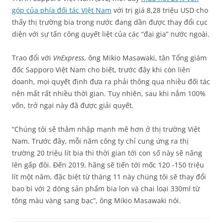
góp của phía đối tác Việt Nam
với trị giá 8,28 triệu USD cho
thấy thị trường bia trong nước đang dần được thay đổi cục
diện với sự tấn công quyết liệt của các “đại gia” nước ngoài.
Trao đổi với
VnExpress
, ông Mikio Masawaki, tân Tổng giám
đốc Sapporo Việt Nam cho biết, trước đây khi còn liên
doanh, mọi quyết định đưa ra phải thông qua nhiều đối tác
nên mất rất nhiều thời gian. Tuy nhiên, sau khi nắm 100%
vốn, trở ngại này đã được giải quyết.
“Chúng tôi sẽ thâm nhập mạnh mẽ hơn ở thị trường Việt
Nam. Trước đây, mỗi năm công ty chỉ cung ứng ra thị
trường 20 triệu lít bia thì thời gian tới con số này sẽ nâng
lên gấp đôi. Đến 2019, hãng sẽ tiến tới mốc 120 -150 triệu
lít một năm, đặc biệt từ tháng 11 này chúng tôi sẽ thay đổi
bao bì với 2 dòng sản phẩm bia lon và chai loại 330ml từ
tông màu vàng sang bạc”, ông Mikio Masawaki nói.