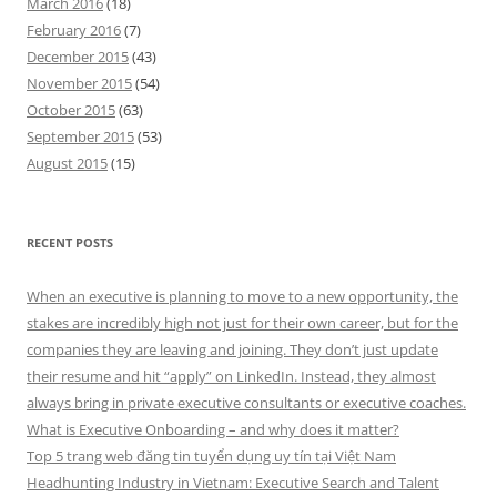
March 2016
(18)
February 2016
(7)
December 2015
(43)
November 2015
(54)
October 2015
(63)
September 2015
(53)
August 2015
(15)
RECENT POSTS
When an executive is planning to move to a new opportunity, the
stakes are incredibly high not just for their own career, but for the
companies they are leaving and joining. They don’t just update
their resume and hit “apply” on LinkedIn. Instead, they almost
always bring in private executive consultants or executive coaches.
What is Executive Onboarding – and why does it matter?
Top 5 trang web đăng tin tuyển dụng uy tín tại Việt Nam
Headhunting Industry in Vietnam: Executive Search and Talent