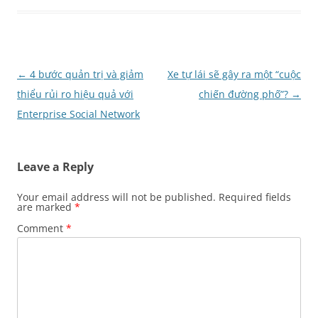
Post
←
4 bước quản trị và giảm
Xe tự lái sẽ gây ra một “cuộc
navigation
thiểu rủi ro hiệu quả với
chiến đường phố”?
→
Enterprise Social Network
Leave a Reply
Your email address will not be published.
Required fields
are marked
*
Comment
*