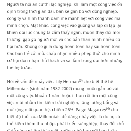
Người ta nói an cư thì lạc nghiệp, khi làm một công việc ổn
định trong thời gian dài, bạn sẽ gắn bó với đồng nghiệp,
công ty và hình thành đam mê mãnh liệt với công việc mà
mình chọn. Mặt khác, công việc vào guồng và lặp đi lặp lại
khiến đôi lúc chúng ta cảm thấy ngán, muốn thay đổi môi
trường, gặp gỡ người mới và cho bản thân mình nhiều cơ
hội hơn. Không có gì là đúng hoàn toàn hay sai hoàn toàn.
Các bạn trẻ cởi mở, chấp nhận nhiều phép thử, cho mình
cơ hội đón nhận thử thách và sai lầm trong đời hơn những
thế hệ trước.
(3)
Nói về vấn đề nhảy việc, Lily Herman
cho biết thế hệ
Millennials (sinh năm 1982-2002) mong muốn gắn bó với
một công việc khoản 1 năm hoặc ít hơn rồi tìm một công
việc mới nhằm tìm kiếm trải nghiệm, tăng lương bổng và
(4)
mở rộng mối quan hệ, chiếm 26%. Paige Magarrey
cho
biết độ tuổi của Millennials dễ dàng nhảy việc là do họ có
thể kiếm thêm thu nhập, phát triển sự nghiệp, thay đổi chỗ
ở dễ dàng và tìm thấy môi trường phù hợp với bản thân.