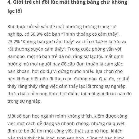
4. Giới trẻ chỉ đôi lúc mất thăng bằng chứ không
lạc lối
Khi được hỏi về vấn đề mất phương hướng trong sự
nghiệp, có 50.9% các bạn “Thỉnh thoảng có cảm thấy”,
23.2% “Không bao giờ cảm thấy” và chỉ có 14,3% là “Có và
rất thường xuyên cảm thấy”. Trong cuộc phỏng vấn với
Bamboo, một số bạn trẻ đã nói rằng sự lạc lối, mất định
hướng mà mọi người hay đề cập đơn thuần là cảm giác
băn khoăn, hơi do dự vì đứng trước nhiều lựa chọn cho
nên không biết nên đi theo con đường nào. Qua đó, có thể
thấy rằng thấy rằng việc cảm thấy lạc lối trong sự nghiệp
thực chất chỉ mang tính thời điểm, tại một giai đoạn nào đó
trong sự nghiệp.
Một số bạn học ngành mình không thích, kiếm được công
việc một cách dễ dàng và nhanh chóng, nhưng đã quyết
định từ bỏ để tìm một công việc thật sự phù hợp, khiến
bản thân thấy hài lòng, trọn vẹn hơn. Cũng có bạn bước