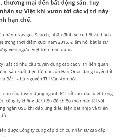
ẻ, thương mại đến bất động sản. Tuy
nhân sự Việt khi vươn tới các vị trí này
nh hạn chế.
ều hành Navigos Search, nhận định về cơ hội và thách
N trong thời điểm cuối năm 2016. Điểm nổi bật là sự
ứng viên người Việt trên toàn quốc.
y luật có nhu cầu tuyển dụng cao các vị trí liên quan
ự án sản xuất điện tử mới của Hàn Quốc đang tuyển tất
 phía Bắc” – bà Nguyễn Thị Vân Anh nói.
, nhu cầu tuyển dụng ngành ICT rất cao, đặc biệt trong
ều công ty không tiếc tiền để chiêu mộ nhân tài với
g ngàn USD khi đáp ứng điều kiện bắt nhịp và triển
 dở.
iên được Công ty cung cấp dịch cụ nhân sự cao cấp