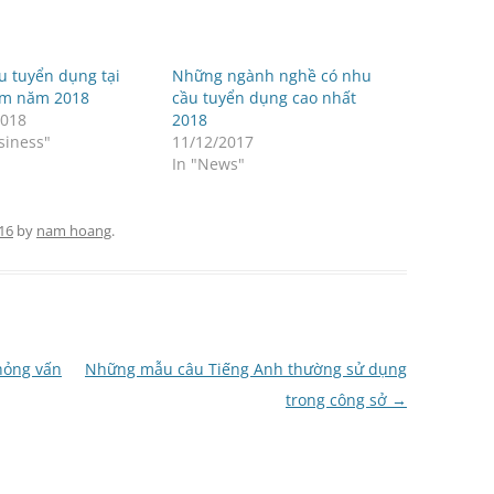
u tuyển dụng tại
Những ngành nghề có nhu
am năm 2018
cầu tuyển dụng cao nhất
2018
2018
siness"
11/12/2017
In "News"
16
by
nam hoang
.
phỏng vấn
Những mẫu câu Tiếng Anh thường sử dụng
trong công sở
→