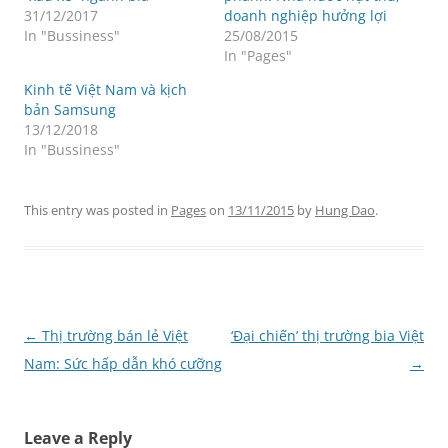
31/12/2017
doanh nghiệp hưởng lợi
In "Bussiness"
25/08/2015
In "Pages"
Kinh tế Việt Nam và kịch
bản Samsung
13/12/2018
In "Bussiness"
This entry was posted in
Pages
on
13/11/2015
by
Hung Dao
.
Post
←
Thị trường bán lẻ Việt
‘Đại chiến’ thị trường bia Việt
navigation
Nam: Sức hấp dẫn khó cưỡng
→
Leave a Reply