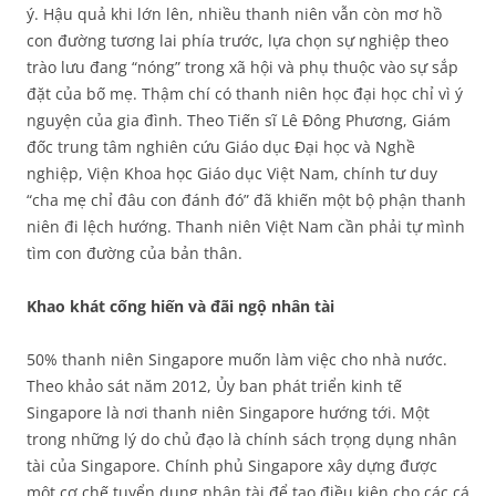
ý. Hậu quả khi lớn lên, nhiều thanh niên vẫn còn mơ hồ
con đường tương lai phía trước, lựa chọn sự nghiệp theo
trào lưu đang “nóng” trong xã hội và phụ thuộc vào sự sắp
đặt của bố mẹ. Thậm chí có thanh niên học đại học chỉ vì ý
nguyện của gia đình. Theo Tiến sĩ Lê Đông Phương, Giám
đốc trung tâm nghiên cứu Giáo dục Đại học và Nghề
nghiệp, Viện Khoa học Giáo dục Việt Nam, chính tư duy
“cha mẹ chỉ đâu con đánh đó” đã khiến một bộ phận thanh
niên đi lệch hướng. Thanh niên Việt Nam cần phải tự mình
tìm con đường của bản thân.
Khao khát cống hiến và đãi ngộ nhân tài
50% thanh niên Singapore muốn làm việc cho nhà nước.
Theo khảo sát năm 2012, Ủy ban phát triển kinh tế
Singapore là nơi thanh niên Singapore hướng tới. Một
trong những lý do chủ đạo là chính sách trọng dụng nhân
tài của Singapore. Chính phủ Singapore xây dựng được
một cơ chế tuyển dụng nhân tài để tạo điều kiện cho các cá