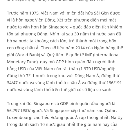
Trước năm 1975, Việt Nam với miền đất hứa Sài Gòn được
ví là hòn ngọc Viễn Đông. Xét trên phương diện mọi mặt
nước ta vẫn hơn hẳn Singapore – quốc đảo diện tích khiêm
tốn tại phương Đông. Nhìn lại sau 30 năm thì nước bạn đã
bỏ xa nước ta khoảng cách lớn, trở thành một trong bốn
con rồng châu Á. Theo số liệu năm 2014 của Ngân hàng thế
giới (World Bank) và Quỹ tiền tệ quốc tế IMF (International
Monetary Fund), quy mô GDP bình quân đầu người tính
bằng USD của Việt Nam còn rất thấp (1.970 USD/người):
đứng thứ 7/11 nước trong khu vực Đông Nam Á, đứng thứ
34/47 nước và vùng lãnh thổ ở châu Á và đứng thứ 136/191
nước và vùng lãnh thổ trên thế giới có số liệu so sánh.
Trong khi đó, Singapore có GDP bình quân đầu người là
56.797 USD/người. Và Singapore xếp thứ năm sau Qatar,
Luxembourg, các Tiểu Vương quốc Ả-rập thống nhất, Na Uy
trong danh sách 10 nước giàu nhất thế giới năm nay của