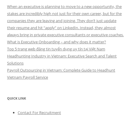
When an executive is planning to move to a new opportunity, the
stakes are incredibly high not just for their own career, but for the
companies they are leaving and joining. They don’t just update
their resume and hit “apply” on LinkedIn. Instead, they almost
always bring in private executive consultants or executive coaches.
What is Executive Onboarding – and why does it matter?
Top 5 trang web đăng tin tuyển dụng uy tín tại Việt Nam
Headhunting Industry in Vietnam: Executive Search and Talent
Solutions
Payroll Outsourcing in Vietnam: Complete Guide to Headhunt
Vietnam Payroll Service
QUICK LINK
Contact For Recruitment