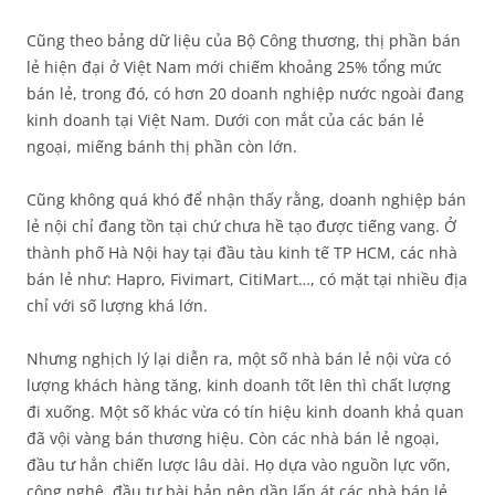
Cũng theo bảng dữ liệu của Bộ Công thương, thị phần bán
lẻ hiện đại ở Việt Nam mới chiếm khoảng 25% tổng mức
bán lẻ, trong đó, có hơn 20 doanh nghiệp nước ngoài đang
kinh doanh tại Việt Nam. Dưới con mắt của các bán lẻ
ngoại, miếng bánh thị phần còn lớn.
Cũng không quá khó để nhận thấy rằng, doanh nghiệp bán
lẻ nội chỉ đang tồn tại chứ chưa hề tạo được tiếng vang. Ở
thành phố Hà Nội hay tại đầu tàu kinh tế TP HCM, các nhà
bán lẻ như: Hapro, Fivimart, CitiMart…, có mặt tại nhiều địa
chỉ với số lượng khá lớn.
Nhưng nghịch lý lại diễn ra, một số nhà bán lẻ nội vừa có
lượng khách hàng tăng, kinh doanh tốt lên thì chất lượng
đi xuống. Một số khác vừa có tín hiệu kinh doanh khả quan
đã vội vàng bán thương hiệu. Còn các nhà bán lẻ ngoại,
đầu tư hẳn chiến lược lâu dài. Họ dựa vào nguồn lực vốn,
công nghệ, đầu tư bài bản nên dần lấn át các nhà bán lẻ