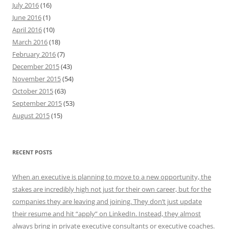
July 2016
(16)
June 2016
(1)
April 2016
(10)
March 2016
(18)
February 2016
(7)
December 2015
(43)
November 2015
(54)
October 2015
(63)
September 2015
(53)
August 2015
(15)
RECENT POSTS
When an executive is planning to move to a new opportunity, the
stakes are incredibly high not just for their own career, but for the
companies they are leaving and joining. They don’t just update
their resume and hit “apply” on LinkedIn. Instead, they almost
always bring in private executive consultants or executive coaches.