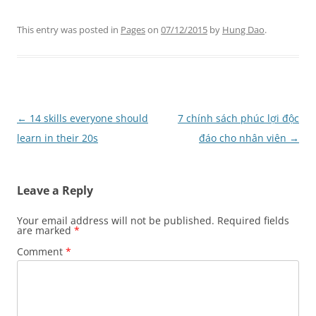
This entry was posted in
Pages
on
07/12/2015
by
Hung Dao
.
Post
←
14 skills everyone should
7 chính sách phúc lợi độc
navigation
learn in their 20s
đáo cho nhân viên
→
Leave a Reply
Your email address will not be published.
Required fields
are marked
*
Comment
*