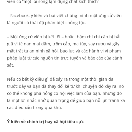
viên có “một lối sống lạm dụng chất kích thích”
– Facebook, ý kiến ​​và bài viết chứng minh một ứng cử viên
là người có thái độ phân biệt chủng tộc.
– Một ứng cử viên bị kết tội – hoặc thậm chí chỉ cần bị bắt
giữ vì tệ nạn mại dâm, trộm cắp, ma túy, say rượu và gây
mất trật tự an ninh xã hội, bạo lực và các hành vi vi phạm
pháp luật từ các nguồn tin trực tuyến và báo cáo của cảnh
sát.
Nếu có bất kỳ điều gì đã xảy ra trong một thời gian dài
trước đây và bạn đã thay đổi kể từ khi chuyện đó xảy ra, nó
có thể không phá hỏng cơ hội việc làm của bạn, nhưng đó
là một lời nhắc nhở quan trọng để giúp bạn nỗ lực tránh xa
các điều xấu trong quá khứ.
Ý kiến về chính trị hay xã hội tiêu cực