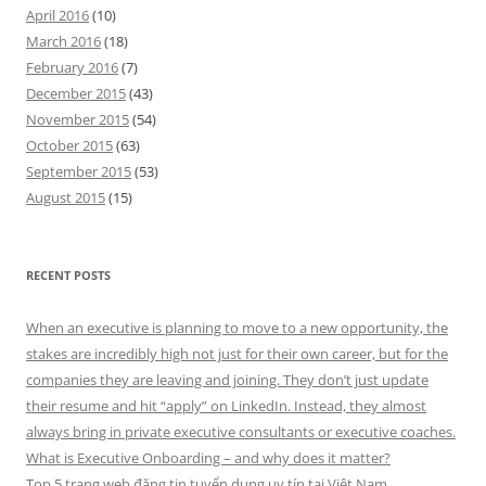
April 2016
(10)
March 2016
(18)
February 2016
(7)
December 2015
(43)
November 2015
(54)
October 2015
(63)
September 2015
(53)
August 2015
(15)
RECENT POSTS
When an executive is planning to move to a new opportunity, the
stakes are incredibly high not just for their own career, but for the
companies they are leaving and joining. They don’t just update
their resume and hit “apply” on LinkedIn. Instead, they almost
always bring in private executive consultants or executive coaches.
What is Executive Onboarding – and why does it matter?
Top 5 trang web đăng tin tuyển dụng uy tín tại Việt Nam