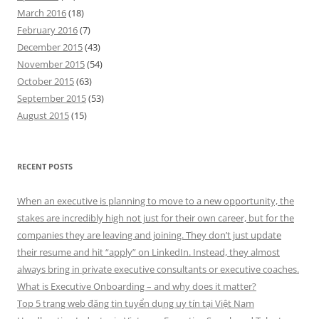
March 2016
(18)
February 2016
(7)
December 2015
(43)
November 2015
(54)
October 2015
(63)
September 2015
(53)
August 2015
(15)
RECENT POSTS
When an executive is planning to move to a new opportunity, the
stakes are incredibly high not just for their own career, but for the
companies they are leaving and joining. They don’t just update
their resume and hit “apply” on LinkedIn. Instead, they almost
always bring in private executive consultants or executive coaches.
What is Executive Onboarding – and why does it matter?
Top 5 trang web đăng tin tuyển dụng uy tín tại Việt Nam