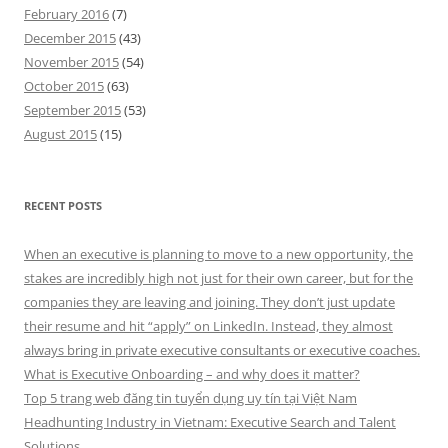
February 2016
(7)
December 2015
(43)
November 2015
(54)
October 2015
(63)
September 2015
(53)
August 2015
(15)
RECENT POSTS
When an executive is planning to move to a new opportunity, the
stakes are incredibly high not just for their own career, but for the
companies they are leaving and joining. They don’t just update
their resume and hit “apply” on LinkedIn. Instead, they almost
always bring in private executive consultants or executive coaches.
What is Executive Onboarding – and why does it matter?
Top 5 trang web đăng tin tuyển dụng uy tín tại Việt Nam
Headhunting Industry in Vietnam: Executive Search and Talent
Solutions