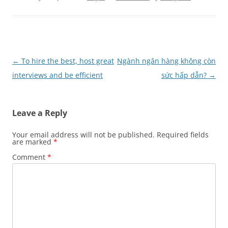
Post
←
To hire the best, host great
Ngành ngân hàng không còn
navigation
interviews and be efficient
sức hấp dẫn?
→
Leave a Reply
Your email address will not be published.
Required fields
are marked
*
Comment
*