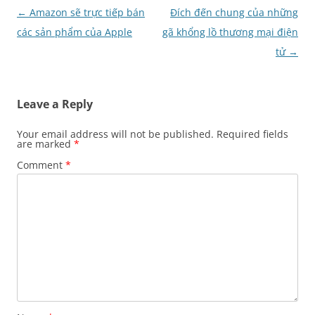
Post
←
Amazon sẽ trực tiếp bán
Đích đến chung của những
navigation
các sản phẩm của Apple
gã khổng lồ thương mại điện
tử
→
Leave a Reply
Your email address will not be published.
Required fields
are marked
*
Comment
*