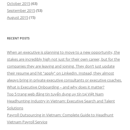
October 2015
(63)
September 2015
(53)
August 2015
(15)
RECENT POSTS
When an executive is planning to move to a new opportunity, the
stakes are incredibly high not just for their own career, but for the
companies they are leaving and joining. They don’t just update
their resume and hit “apply” on LinkedIn. Instead, they almost
always bring in private executive consultants or executive coaches.
What is Executive Onboarding – and why does it matter?
Top 5 trang web đăng tin tuyển dụng uy tín tại Việt Nam
Headhunting Industry in Vietnam: Executive Search and Talent
Solutions
Payroll Outsourcing in Vietnam: Complete Guide to Headhunt
Vietnam Payroll Service