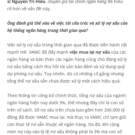
sĩ Nguyễn Trí Hiếu
,
chuyên gia tài chính ngân hàng
để hiểu
rõ hơn về vấn đề này.
Ông đánh giá thế nào về việc tái cấu trúc và xử lý nợ xấu của
hệ thống ngân hàng trong thời gian qua?
Việc xử lý nợ xấu trong thời gian qua đã được tiến hành rất
mạnh mẽ. VAMC đã đẩy mạnh
việc mua lại nợ xấu
của các
ngân hàng và bản thân các ngân hàng cũng chủ động xử lý
nợ xấu bằng cách thu hồi tài sản bảo đảm và sử dụng quỹ
dự phòng nợ xấu. Tuy nhiên, dù có những cố gắng nhưng
tổng thể nợ xấu vẫn chưa được xử lý một cách hiệu quả.
Theo thông tin công bố chính thức, tổng nợ xấu của ngành
ngân hàng hiện nay dưới 3%, thế nhưng đây chỉ là con số
trên sổ sách. Số nợ xấu trên chưa bao gồm hơn 200.000 tỷ
đồng đã được VAMC mua lại, mà thực ra VAMC chỉ tạm giữ,
còn thực tế nó vẫn thuộc về ngân hàng. Do đó, khi cộng
món nợ này vào tỷ lệ nợ xấu không phải là 3% mà con số