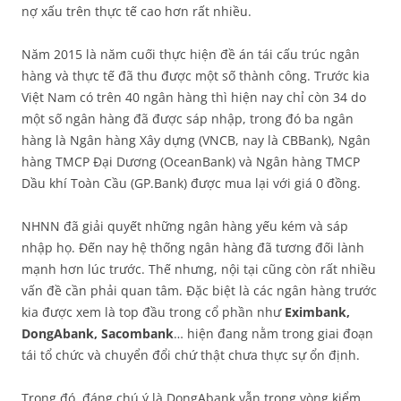
nợ xấu trên thực tế cao hơn rất nhiều.
Năm 2015 là năm cuối thực hiện đề án tái cấu trúc ngân
hàng và thực tế đã thu được một số thành công. Trước kia
Việt Nam có trên 40 ngân hàng thì hiện nay chỉ còn 34 do
một số ngân hàng đã được sáp nhập, trong đó ba ngân
hàng là Ngân hàng Xây dựng (VNCB, nay là CBBank), Ngân
hàng TMCP Đại Dương (OceanBank) và Ngân hàng TMCP
Dầu khí Toàn Cầu (GP.Bank) được mua lại với giá 0 đồng.
NHNN đã giải quyết những ngân hàng yếu kém và sáp
nhập họ. Đến nay hệ thống ngân hàng đã tương đối lành
mạnh hơn lúc trước. Thế nhưng, nội tại cũng còn rất nhiều
vấn đề cần phải quan tâm. Đặc biệt là các ngân hàng trước
kia được xem là top đầu trong cổ phần như
Eximbank,
DongAbank, Sacombank
… hiện đang nằm trong giai đoạn
tái tổ chức và chuyển đổi chứ thật chưa thực sự ổn định.
Trong đó, đáng chú ý là DongAbank vẫn trong vòng kiểm