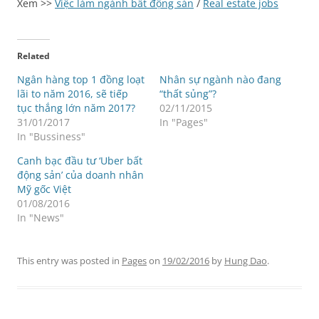
Xem >>
Việc làm ngành bất động sản
/
Real estate jobs
Related
Ngân hàng top 1 đồng loạt
Nhân sự ngành nào đang
lãi to năm 2016, sẽ tiếp
“thất sủng”?
tục thắng lớn năm 2017?
02/11/2015
31/01/2017
In "Pages"
In "Bussiness"
Canh bạc đầu tư ‘Uber bất
động sản’ của doanh nhân
Mỹ gốc Việt
01/08/2016
In "News"
This entry was posted in
Pages
on
19/02/2016
by
Hung Dao
.