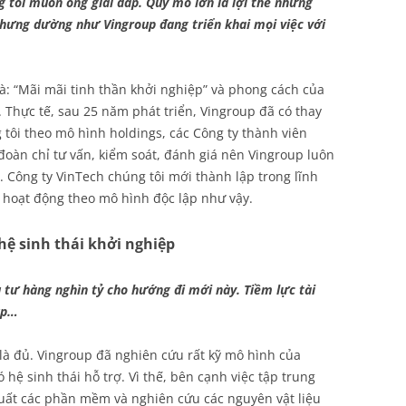
ng tôi muốn ông giải đáp. Quy mô lớn là lợi thế nhưng
 nhưng dường như Vingroup đang triển khai mọi việc với
à: “Mãi mãi tinh thần khởi nghiệp” và phong cách của
). Thực tế, sau 25 năm phát triển, Vingroup đã có thay
g tôi theo mô hình holdings, các Công ty thành viên
đoàn chỉ tư vấn, kiểm soát, đánh giá nên Vingroup luôn
 Công ty VinTech chúng tôi mới thành lập trong lĩnh
 hoạt động theo mô hình độc lập như vậy.
hệ sinh thái khởi nghiệp
 tư hàng nghìn tỷ cho hướng đi mới này. Tiềm lực tài
oup…
n là đủ. Vingroup đã nghiên cứu rất kỹ mô hình của
 hệ sinh thái hỗ trợ. Vì thế, bên cạnh việc tập trung
 xuất các phần mềm và nghiên cứu các nguyên vật liệu