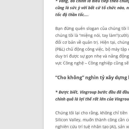
* Vâng, đó chính là điều tiếp theo chú
cũng là sức ỳ với bất cứ tổ chức nào,
tốc độ thần tốc….
Bạn đừng quên slogan của chúng tôi l
chúng tôi là “miệng nói, tay làm”(cười
đổi cơ bản về quản trị. Hiện tại, chún
(P&L) chủ động công việc, bộ máy tập 
duy trì được sự gọn nhẹ và năng động.
vực Công nghệ – Công nghiệp cũng sẽ
“Cho không” nghìn tỷ xây dựng 
* Được biết, Vingroup bước đầu đã đầu
chính quả là lợi thế rất lớn của Vingr
Chúng tôi lại cho rằng, không chỉ tiề
Silicon Valley, muốn thành công cần có
nghiên cứu trí tuệ nhân tạo (AI), sản