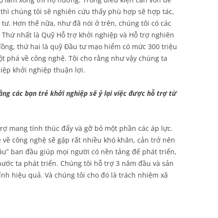
 thì chúng tôi sẽ nghiên cứu thấy phù hợp sẽ hợp tác,
 tư. Hơn thế nữa, như đã nói ở trên, chúng tôi có các
 Thứ nhất là Quỹ Hỗ trợ khởi nghiệp và Hỗ trợ nghiên
đồng, thứ hai là quỹ Đầu tư mạo hiểm có mức 300 triệu
ột phá về công nghệ. Tôi cho rằng như vậy chúng ta
iệp khởi nghiệp thuận lợi.
ng các bạn trẻ khởi nghiệp sẽ ỷ lại việc được hỗ trợ từ
trợ mang tính thúc đẩy và gỡ bỏ một phần các áp lực.
ẻ về công nghệ sẽ gặp rất nhiều khó khăn, cản trở nên
câu” ban đầu giúp mọi người có nền tảng để phát triển,
ước ta phát triển. Chúng tôi hỗ trợ 3 năm đầu và sản
h hiệu quả. Và chúng tôi cho đó là trách nhiệm xã