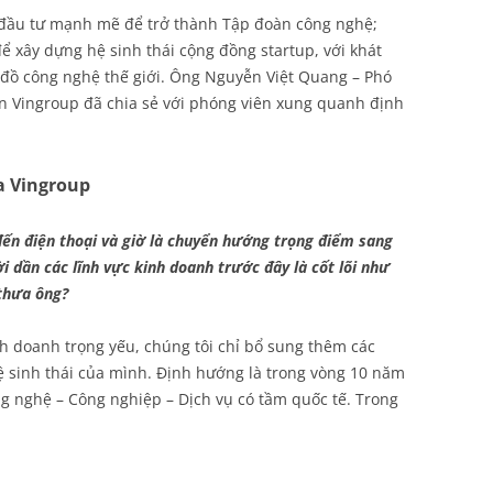
 đầu tư mạnh mẽ để trở thành Tập đoàn công nghệ;
ể xây dựng hệ sinh thái cộng đồng startup, với khát
đồ công nghệ thế giới. Ông Nguyễn Việt Quang – Phó
n Vingroup đã chia sẻ với phóng viên xung quanh định
ủa Vingroup
 đến điện thoại và giờ là chuyển hướng trọng điểm sang
i dần các lĩnh vực kinh doanh trước đây là cốt lõi như
 thưa ông?
nh doanh trọng yếu, chúng tôi chỉ bổ sung thêm các
 sinh thái của mình. Định hướng là trong vòng 10 năm
ng nghệ – Công nghiệp – Dịch vụ có tầm quốc tế. Trong