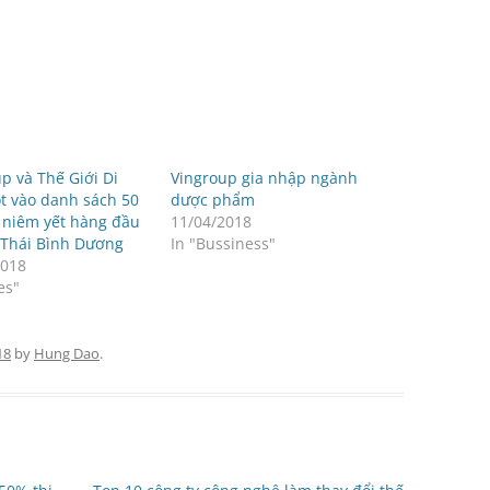
p và Thế Giới Di
Vingroup gia nhập ngành
t vào danh sách 50
dược phẩm
y niêm yết hàng đầu
11/04/2018
 Thái Bình Dương
In "Bussiness"
2018
es"
18
by
Hung Dao
.