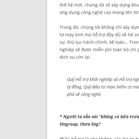
thế hệ mới, chúng tôi sẽ xây dựng khu
ứng dụng công nghệ cao mang tên VinT
Trong đó, chúng tôi không chỉ xây dựn
từ máy tính mà hỗ trợ đầy đủ về hệ sin
sự, thủ tục hành chính, kế toán… Tron
nghiệp sẽ được miễn phí toàn bộ chi 
dịch vụ còn lại.
Quỹ Hỗ trợ khởi nghiệp và Hỗ trợ n
tỷ đồng, Quỹ Đầu tư mạo hiểm có mức
phá về công nghệ.
* Người ta vẫn nói “không có bữa trưa 
Vingroup, thưa ông?
Phần hỗ trợ là cho không, các dự án h