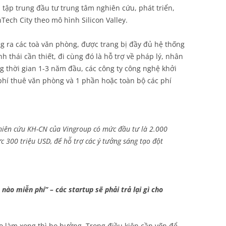
 tập trung đầu tư trung tâm nghiên cứu, phát triển,
ech City theo mô hình Silicon Valley.
g ra các toà văn phòng, được trang bị đầy đủ hệ thống
h thái cần thiết, đi cùng đó là hỗ trợ về pháp lý, nhân
g thời gian 1-3 năm đầu, các công ty công nghệ khởi
phí thuê văn phòng và 1 phần hoặc toàn bộ các phí
ghiên cứu KH-CN của Vingroup có mức đầu tư là 2.000
 300 triệu USD, để hỗ trợ các ý tưởng sáng tạo đột
nào miễn phí” – các startup sẽ phải trả lại gì cho
ọ làm xong thì họ hưởng. Trong điều kiện cần vốn để