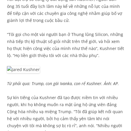
ông 35 tuổi đầy lịch lãm này kể về những nỗ lực của mình
để tiếp cận với các chuyên gia công nghệ nhằm giúp bố vợ
giành lợi thế trong cuộc bầu cử.
“Tôi gọi cho một vài người bạn ở Thung lũng Silicon, những
nhà tiếp thị kỹ thuật số giỏi nhất trên thế giới, và hỏi xem
họ thực hiện công việc của mình như thế nào”, Kushner tiết
lộ. “Họ liền giới thiệu tôi với các nhà thầu phụ”.
Từ phải qua: Trump, con gái Ivanka, con rể Kushner. Ảnh: AP.
Sự kín tiếng của Kushner đã tạo được niềm tin với nhiều
người, khi họ không muốn ra mặt ủng hộ ứng viên đảng
Cộng hòa nhiều vạ miệng Trump. “Tôi đã giúp kết nối quan
hệ với nhiều người, bởi họ cảm thấy yên tâm khi nói
chuyện với tôi mà không sợ bị rò rỉ”, anh nói. “Nhiều người