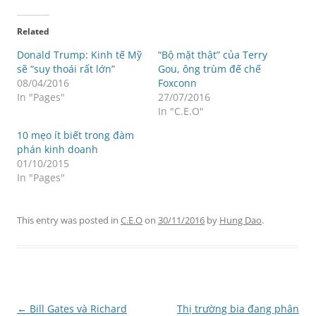
Related
Donald Trump: Kinh tế Mỹ
“Bộ mặt thật” của Terry
sẽ “suy thoái rất lớn”
Gou, ông trùm đế chế
08/04/2016
Foxconn
In "Pages"
27/07/2016
In "C.E.O"
10 mẹo ít biết trong đàm
phán kinh doanh
01/10/2015
In "Pages"
This entry was posted in
C.E.O
on
30/11/2016
by
Hung Dao
.
Post
←
Bill Gates và Richard
Thị trường bia đang phân