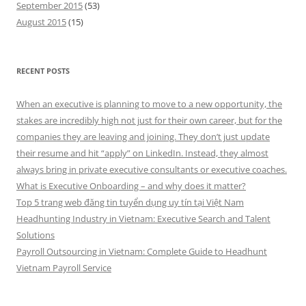
September 2015
(53)
August 2015
(15)
RECENT POSTS
When an executive is planning to move to a new opportunity, the
stakes are incredibly high not just for their own career, but for the
companies they are leaving and joining. They don’t just update
their resume and hit “apply” on LinkedIn. Instead, they almost
always bring in private executive consultants or executive coaches.
What is Executive Onboarding – and why does it matter?
Top 5 trang web đăng tin tuyển dụng uy tín tại Việt Nam
Headhunting Industry in Vietnam: Executive Search and Talent
Solutions
Payroll Outsourcing in Vietnam: Complete Guide to Headhunt
Vietnam Payroll Service