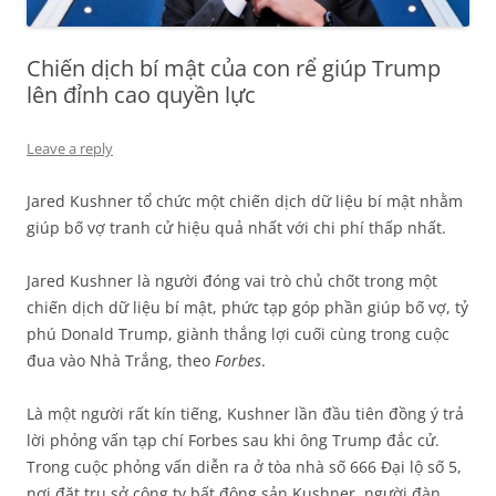
Chiến dịch bí mật của con rể giúp Trump
lên đỉnh cao quyền lực
Leave a reply
Jared Kushner tổ chức một chiến dịch dữ liệu bí mật nhằm
giúp bố vợ tranh cử hiệu quả nhất với chi phí thấp nhất.
Jared Kushner là người đóng vai trò chủ chốt trong một
chiến dịch dữ liệu bí mật, phức tạp góp phần giúp bố vợ, tỷ
phú Donald Trump, giành thắng lợi cuối cùng trong cuộc
đua vào Nhà Trắng, theo
Forbes
.
Là một người rất kín tiếng, Kushner lần đầu tiên đồng ý trả
lời phỏng vấn tạp chí Forbes sau khi ông Trump đắc cử.
Trong cuộc phỏng vấn diễn ra ở tòa nhà số 666 Đại lộ số 5,
nơi đặt trụ sở công ty bất động sản Kushner, người đàn