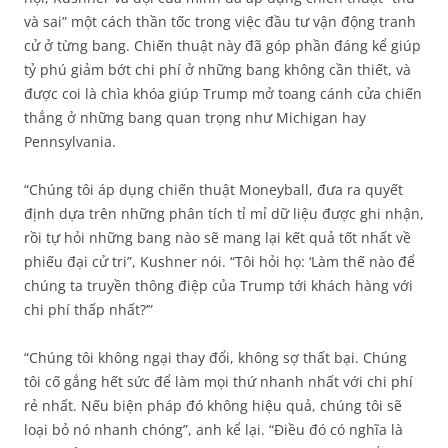
và sai” một cách thần tốc trong việc đầu tư vận động tranh
cử ở từng bang. Chiến thuật này đã góp phần đáng kể giúp
tỷ phú giảm bớt chi phí ở những bang không cần thiết, và
được coi là chìa khóa giúp Trump mở toang cánh cửa chiến
thắng ở những bang quan trọng như Michigan hay
Pennsylvania.
“Chúng tôi áp dụng chiến thuật Moneyball, đưa ra quyết
định dựa trên những phân tích tỉ mỉ dữ liệu được ghi nhận,
rồi tự hỏi những bang nào sẽ mang lại kết quả tốt nhất về
phiếu đại cử tri”, Kushner nói. “Tôi hỏi họ: ‘Làm thế nào để
chúng ta truyền thông điệp của Trump tới khách hàng với
chi phí thấp nhất?’”
“Chúng tôi không ngại thay đổi, không sợ thất bại. Chúng
tôi cố gắng hết sức để làm mọi thứ nhanh nhất với chi phí
rẻ nhất. Nếu biện pháp đó không hiệu quả, chúng tôi sẽ
loại bỏ nó nhanh chóng”, anh kể lại. “Điều đó có nghĩa là