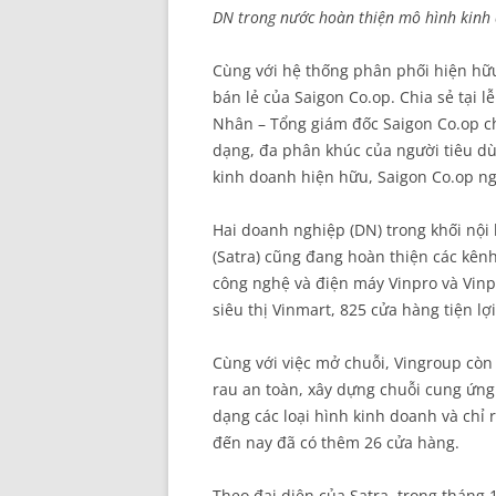
DN trong nước hoàn thiện mô hình kinh 
Cùng với hệ thống phân phối hiện hữ
bán lẻ của Saigon Co.op. Chia sẻ tại
Nhân – Tổng giám đốc Saigon Co.op c
dạng, đa phân khúc của người tiêu d
kinh doanh hiện hữu, Saigon Co.op ng
Hai doanh nghiệp (DN) trong khối nội
(Satra) cũng đang hoàn thiện các kên
công nghệ và điện máy Vinpro và Vinpr
siêu thị Vinmart, 825 cửa hàng tiện lợ
Cùng với việc mở chuỗi, Vingroup còn
rau an toàn, xây dựng chuỗi cung ứng
dạng các loại hình kinh doanh và chỉ 
đến nay đã có thêm 26 cửa hàng.
Theo đại diện của Satra, trong tháng 