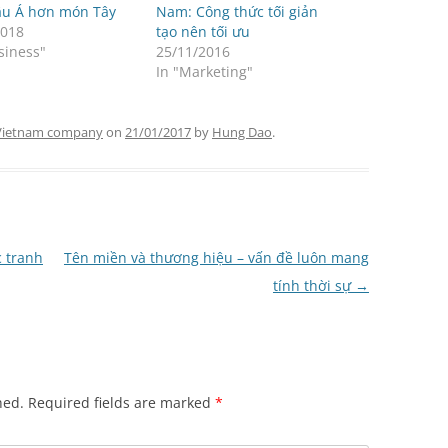
âu Á hơn món Tây
Nam: Công thức tối giản
2018
tạo nên tối ưu
siness"
25/11/2016
In "Marketing"
Vietnam company
on
21/01/2017
by
Hung Dao
.
 tranh
Tên miền và thương hiệu – vấn đề luôn mang
tính thời sự
→
hed.
Required fields are marked
*