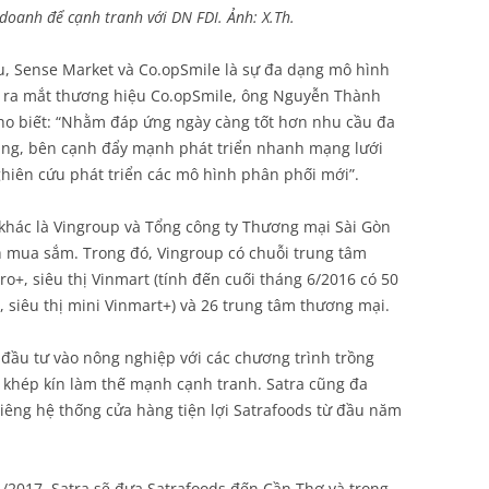
doanh để cạnh tranh với DN FDI. Ảnh: X.Th.
u, Sense Market và Co.opSmile là sự đa dạng mô hình
 lễ ra mắt thương hiệu Co.opSmile, ông Nguyễn Thành
ho biết: “Nhằm đáp ứng ngày càng tốt hơn nhu cầu đa
ùng, bên cạnh đẩy mạnh phát triển nhanh mạng lưới
hiên cứu phát triển các mô hình phân phối mới”.
 khác là Vingroup và Tổng công ty Thương mại Sài Gòn
h mua sắm. Trong đó, Vingroup có chuỗi trung tâm
o+, siêu thị Vinmart (tính đến cuối tháng 6/2016 có 50
i, siêu thị mini Vinmart+) và 26 trung tâm thương mại.
 đầu tư vào nông nghiệp với các chương trình trồng
 khép kín làm thế mạnh cạnh tranh. Satra cũng đa
riêng hệ thống cửa hàng tiện lợi Satrafoods từ đầu năm
1/2017, Satra sẽ đưa Satrafoods đến Cần Thơ và trong