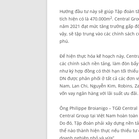
Hướng đầu tư này sẽ giúp Tập đoàn tă
2
tích hiện có là 470.000m
. Central Gr
năm 2021 đạt mức tăng trưởng gấp đôi 
vậy, sẽ tập trung vào các chính sách 
phú.
Để hiện thực hóa kế hoạch này, Centr
các chính sách nền tảng, làm đòn bẩy
như ký hợp đồng có thời hạn tối thiể
DN được phân phối ở tất cả các đơn vị
Nam, Lan Chi, Nguyễn Kim, Robins, Za
vốn vay ngân hàng với lãi suất ưu đãi.
Ông Philippe Broianigo – TGĐ Central 
Central Group tại Việt Nam hoàn toàn 
Do đó, Tập đoàn phải xây dựng nền tả
thể nào thành hiện thực nếu thiếu tư d
doanh nghiệp nhỏ và vừa”.