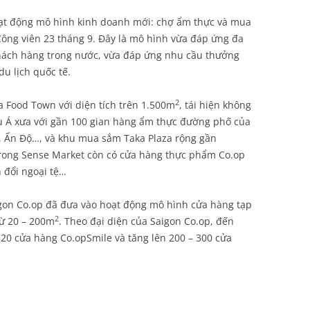
oạt động mô hình kinh doanh mới: chợ ẩm thực và mua
Công viên 23 tháng 9. Đây là mô hình vừa đáp ứng đa
khách hàng trong nước, vừa đáp ứng nhu cầu thưởng
u lịch quốc tế.
2
 Food Town với diện tích trên 1.500m
, tái hiện không
 Á xưa với gần 100 gian hàng ẩm thực đường phố của
a, Ấn Độ…, và khu mua sắm Taka Plaza rộng gần
trong Sense Market còn có cửa hàng thực phẩm Co.op
 đổi ngoại tệ…
igon Co.op đã đưa vào hoạt động mô hình cửa hàng tạp
2
từ 20 – 200m
. Theo đại diện của Saigon Co.op, đến
 20 cửa hàng Co.opSmile và tăng lên 200 – 300 cửa