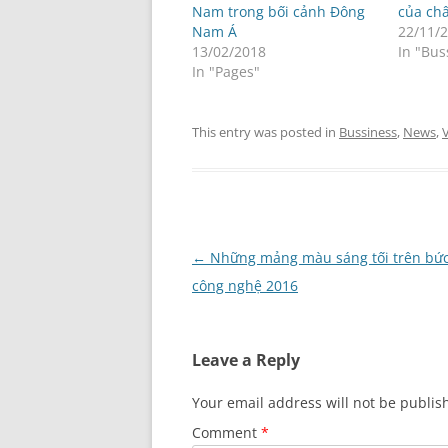
Nam trong bối cảnh Đông
của ch
Nam Á
22/11/
13/02/2018
In "Bus
In "Pages"
This entry was posted in
Bussiness
,
News
,
Post
←
Những mảng màu sáng tối trên bức
navigation
công nghệ 2016
Leave a Reply
Your email address will not be publis
Comment
*