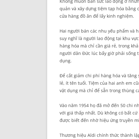
Không muốn bán sức lao động ở nhữn
quản và xây dựng tiệm tạp hóa bằng c
cửa hàng đồ ăn để lấy kinh nghiệm.
Hai người bán các nhu yếu phẩm và h
suy nghĩ là người lao động tại khu v
hàng hóa mà chỉ cần giá rẻ, trong kh
người dân Đức lúc bấy giờ phải sống t
dụng.
Để cắt giảm chi phí hàng hóa và tăng
lẻ, ít tên tuổi. Tiệm của hai anh em c
vật dụng mà chỉ để sẵn trong thùng ca
Vào năm 1954 họ đã mở đến 50 chi nh
với giá thấp nhất. Dù không có bất c
được biết đến nhờ hiệu ứng truyền m
Thương hiệu Aldi chính thức thành lập