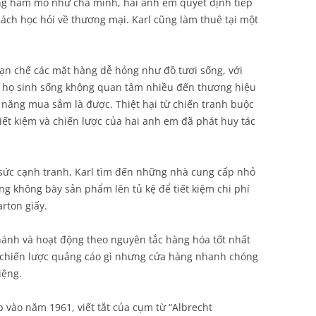
g hầm mỏ như cha mình, hai anh em quyết định tiếp
ách học hỏi về thương mại. Karl cũng làm thuê tại một
ạn chế các mặt hàng dễ hỏng như đồ tươi sống, với
ực họ sinh sống không quan tâm nhiều đến thương hiệu
ả năng mua sắm là được. Thiệt hại từ chiến tranh buộc
iết kiệm và chiến lược của hai anh em đã phát huy tác
 sức cạnh tranh, Karl tìm đến những nhà cung cấp nhỏ
ũng không bày sản phẩm lên tủ kệ để tiết kiệm chi phí
rton giấy.
ánh và hoạt động theo nguyên tắc hàng hóa tốt nhất
ứ chiến lược quảng cáo gì nhưng cửa hàng nhanh chóng
iệng.
 vào năm 1961, viết tắt của cụm từ “Albrecht