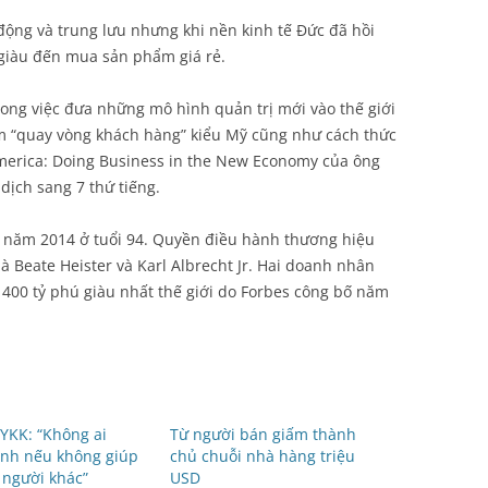
động và trung lưu nhưng khi nền kinh tế Đức đã hồi
 giàu đến mua sản phẩm giá rẻ.
trong việc đưa những mô hình quản trị mới vào thế giới
ệm “quay vòng khách hàng” kiểu Mỹ cũng như cách thức
America: Doing Business in the New Economy của ông
dịch sang 7 thứ tiếng.
 năm 2014 ở tuổi 94. Quyền điều hành thương hiệu
là Beate Heister và Karl Albrecht Jr. Hai doanh nhân
400 tỷ phú giàu nhất thế giới do Forbes công bố năm
ý YKK: “Không ai
Từ người bán giấm thành
inh nếu không giúp
chủ chuỗi nhà hàng triệu
 người khác”
USD