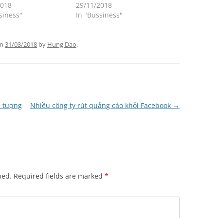
2018
29/11/2018
siness"
In "Bussiness"
n
31/03/2018
by
Hung Dao
.
n tượng
Nhiều công ty rút quảng cáo khỏi Facebook
→
hed.
Required fields are marked
*