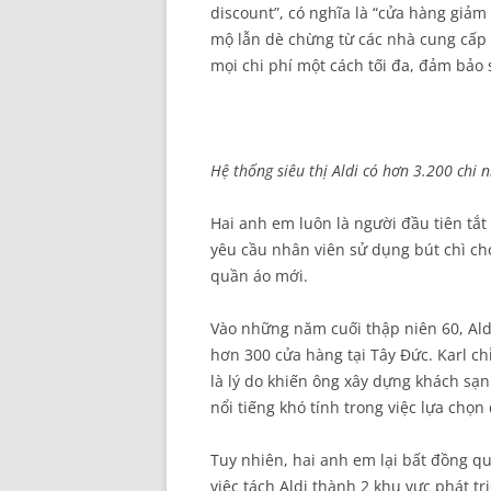
discount”, có nghĩa là “cửa hàng giảm
mộ lẫn dè chừng từ các nhà cung cấp
mọi chi phí một cách tối đa, đảm bảo 
Hệ thống siêu thị Aldi có hơn 3.200 chi 
Hai anh em luôn là người đầu tiên tắt
yêu cầu nhân viên sử dụng bút chì ch
quần áo mới.
Vào những năm cuối thập niên 60, Ald
hơn 300 cửa hàng tại Tây Đức. Karl chỉ
là lý do khiến ông xây dựng khách sạ
nổi tiếng khó tính trong việc lựa chọn 
Tuy nhiên, hai anh em lại bất đồng qu
việc tách Aldi thành 2 khu vực phát t