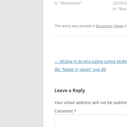
In "Bussiness"
25/09/
In "Bus
This entry was posted in
Bussiness
,
News
o
Post
←
Những lý do khó tưởng tượng khiế
navigation
đài “Made in Japan” sụp đổ
Leave a Reply
Your email address will not be publis
Comment
*