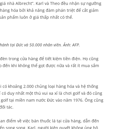
 giá nhà Albrecht”. Karl và Theo đều nhận sự ngưỡng
 hàng hóa bởi khả năng đàm phán triệt để cắt giảm
sản phẩm luôn ở giá thấp nhất có thể.
nhánh tại Đức và 50.000 nhân viên. Ảnh: AFP.
 đèn trong cửa hàng để tiết kiệm tiền điện. Họ cũng
o đến khi không thể gọt được nữa và rất ít mua sắm
i có khoảng 2.000 chủng loại hàng hóa và hệ thống
 có duy nhất một thú vui xa xỉ là chơi golf và đó cũng
n golf tại miền nam nước Đức vào năm 1976. Ông cũng
đối tác.
an điểm về việc bán thuốc lá tại cửa hàng, dẫn đến
riển song song. Karl, người kiên quyết không ủng hộ