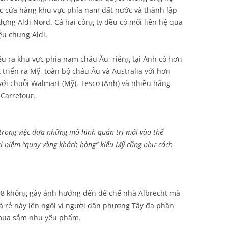
c cửa hàng khu vực phía nam đất nước và thành lập
dựng Aldi Nord. Cả hai công ty đều có mối liên hệ qua
ệu chung Aldi.
u ra khu vực phía nam châu Âu, riêng tại Anh có hơn
 triển ra Mỹ, toàn bộ châu Âu và Australia với hơn
với chuỗi Walmart (Mỹ), Tesco (Anh) và nhiều hãng
Carrefour.
 trong việc đưa những mô hình quản trị mới vào thế
hái niệm “quay vòng khách hàng” kiểu Mỹ cũng như cách
008 không gây ảnh hưởng đến đế chế nhà Albrecht mà
giá rẻ này lên ngôi vì người dân phương Tây đa phần
 mua sắm nhu yếu phẩm.