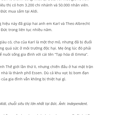
iêu thị có hơn 3.200 chi nhánh và 50.000 nhân viên.
 Đức mua sắm tại Aldi.
 hiệu này đã giúp hai anh em Karl và Theo Albrecht
 Đức trong liên tục nhiều năm.
iàu có, cha của Karl là một thợ mỏ, nhưng đã bị đuổi
ộng quá sức ở môi trường độc hại. Mẹ ông lúc đó phải
 nuôi sống gia đình với cái tên “Tạp hóa dì Emma”.
h Thế giới lần thứ II, nhưng chiến đấu ở hai mặt trận
uê nhà là thành phố Essen. Dù cả khu vực bị bom đạn
của gia đình vẫn không bị thiệt hại gì.
ldi, chuỗi siêu thị lớn nhất tại Đức. Ảnh: Independent.