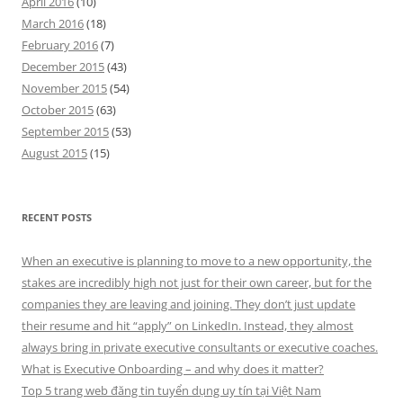
April 2016
(10)
March 2016
(18)
February 2016
(7)
December 2015
(43)
November 2015
(54)
October 2015
(63)
September 2015
(53)
August 2015
(15)
RECENT POSTS
When an executive is planning to move to a new opportunity, the
stakes are incredibly high not just for their own career, but for the
companies they are leaving and joining. They don’t just update
their resume and hit “apply” on LinkedIn. Instead, they almost
always bring in private executive consultants or executive coaches.
What is Executive Onboarding – and why does it matter?
Top 5 trang web đăng tin tuyển dụng uy tín tại Việt Nam