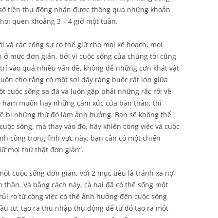
g số tiền thụ động nhận được thông qua những khoản
thói quen khoảng 3 – 4 giờ một tuần.
tôi và các cộng sự có thể giữ cho mọi kế hoạch, mọi
n ở mức đơn giản, bởi vì cuộc sống của chúng tôi cũng
 trí vào quá nhiều vấn đề, không để những cơn khát vật
uôn cho rằng có một sợi dây ràng buộc rất lớn giữa
t cuộc sống sa đà và luôn gặp phải những rắc rối về
ng ham muốn hay những cảm xúc của bản thân, thì
 sẽ bị những thứ đó làm ảnh hưởng. Bạn sẽ không thể
 cuộc sống, mà thay vào đó, hãy khiến công việc và cuộc
nh công trong lĩnh vực này, bạn cần có một chiến
iữ mọi thứ thật đơn giản”.
ột cuộc sống đơn giản, với 2 mục tiêu là tránh xa nợ
n thân. Và bằng cách này, cả hai đã có thể sống một
rủi ro từ công việc có thể ảnh hưởng đến cuộc sống
đầu tư, tạo ra thu nhập thụ động để từ đó tạo ra một