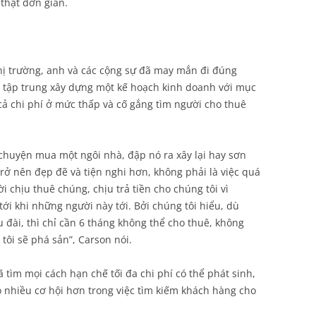
 thật đơn giản.
hị trường, anh và các cộng sự đã may mắn đi đúng
g tập trung xây dựng một kế hoạch kinh doanh với mục
 cả chi phí ở mức thấp và cố gắng tìm người cho thuê
 chuyện mua một ngôi nhà, đập nó ra xây lại hay sơn
ể trở nên đẹp đẽ và tiện nghi hơn, không phải là việc quá
i chịu thuê chúng, chịu trả tiền cho chúng tôi vì
tới khi những người này tới. Bởi chúng tôi hiểu, dù
 đài, thì chỉ cần 6 tháng không thể cho thuê, không
tôi sẽ phá sản”, Carson nói.
 tìm mọi cách hạn chế tối đa chi phí có thể phát sinh,
có nhiều cơ hội hơn trong việc tìm kiếm khách hàng cho