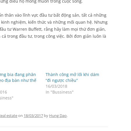
 những điều họ mong muốn trong cuộc sống.
ấn thân vào lĩnh vực đầu tư bất động sản, tất cả những
 có kinh nghiệm, kiến thức và những mối quan hệ. Nhưng
đầu tư Warren Buffett, rằng hãy làm mọi thứ đơn giản,
cả trong đầu tư, trong công việc. Bởi đơn giản luôn là
ường bia đang phân
Thành công mở lối khi dám
eo địa bàn như thế
“đi ngược chiều”
16/03/2018
2016
In "Bussiness"
siness"
eal estate
on
18/03/2017
by
Hung Dao
.