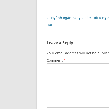
Post
←
Ngành ngân hàng 5 năm tới: Ít ngư
navigation
hơn
Leave a Reply
Your email address will not be publis
Comment
*