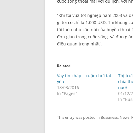
cuộc sống thoải mái với du lịch, với
“Khi tôi vừa tốt nghiệp năm 2003 và d
gì tôi có chỉ là 1.000 USD. Tôi không
tôi luôn nhớ câu nói của huyền thoại 
đơn giản trong cuộc sống, và đơn giản 
điều quan trọng nhất”.
Related
Vay tín chấp – cuộc chơi tất
Thị tr
yếu
chia th
18/03/2016
nào?
In "Pages"
01/12/
In "Bus
This entry was posted in
Bussiness
,
News
,
R