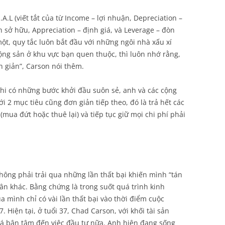
A.L (viết tắt của từ Income – lợi nhuận, Depreciation –
ốn sở hữu, Appreciation – định giá, và Leverage – đòn
một, quy tắc luôn bắt đầu với những ngôi nhà xấu xí
ộng sản ở khu vực bạn quen thuộc, thì luôn nhớ rằng,
n giản”, Carson nói thêm.
hi có những bước khởi đầu suôn sẻ, anh và các cộng
i 2 mục tiêu cũng đơn giản tiếp theo, đó là trả hết các
mua đứt hoặc thuê lại) và tiếp tục giữ mọi chi phí phải
ông phải trải qua những lần thất bại khiến mình “tán
hân khác. Bằng chứng là trong suốt quá trình kinh
 mình chỉ có vài lần thất bại vào thời điểm cuộc
 Hiện tại, ở tuổi 37, Chad Carson, với khối tài sản
uá bận tâm đến việc đầu tư nữa. Anh hiện đang sống