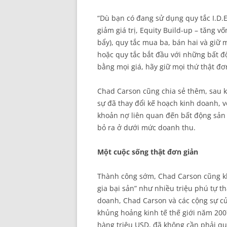
“Dù bạn có đang sử dụng quy tắc I.D.E.
giảm giá trị, Equity Build-up – tăng v
bẩy), quy tắc mua ba, bán hai và giữ 
hoặc quy tắc bắt đầu với những bất đ
bằng mọi giá, hãy giữ mọi thứ thật đơ
Chad Carson cũng chia sẻ thêm, sau k
sự đã thay đổi kế hoạch kinh doanh, vớ
khoản nợ liên quan đến bất động sản (
bỏ ra ở dưới mức doanh thu.
Một cuộc sống thật đơn giản
Thành công sớm, Chad Carson cũng kh
gia bại sản” như nhiều triệu phú tự t
doanh, Chad Carson và các cộng sự của
khủng hoảng kinh tế thế giới năm 2007.
hàng triệu USD, đã không cần phải q