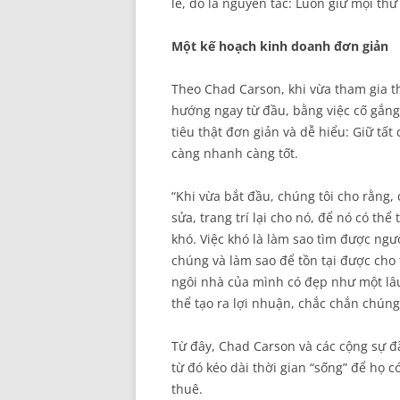
lẻ, đó là nguyên tắc: Luôn giữ mọi thứ
Một kế hoạch kinh doanh đơn giản
Theo Chad Carson, khi vừa tham gia t
hướng ngay từ đầu, bằng việc cố gắn
tiêu thật đơn giản và dễ hiểu: Giữ tất
càng nhanh càng tốt.
“Khi vừa bắt đầu, chúng tôi cho rằng,
sửa, trang trí lại cho nó, để nó có th
khó. Việc khó là làm sao tìm được ngườ
chúng và làm sao để tồn tại được cho 
ngôi nhà của mình có đẹp như một lâu
thể tạo ra lợi nhuận, chắc chắn chúng 
Từ đây, Chad Carson và các cộng sự đã
từ đó kéo dài thời gian “sống” để họ 
thuê.