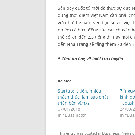
Sân bay quốc tế mới đã thực sự đưa 
đúng thời điểm Việt Nam cần phải cho
vời như thế nào. Nếu bạn so với việc 
nhiệm cả hoạt động của các chuyến bay
thê có khi đến 2,3 tiếng thì nay mọi c
đến Nha Trang sẽ tăng thêm 20 đến k
* Cảm ơn ông về buổi trò chuyện
Related
Startup: Ít tiền, nhiều
7 “nguy
thách thức, làm sao phát
kinh d
triển bền vững?
Tadash
07/01/2018
24/09/
In "Bussiness"
In "Bus
This entry was posted in
Bussiness
,
News
o