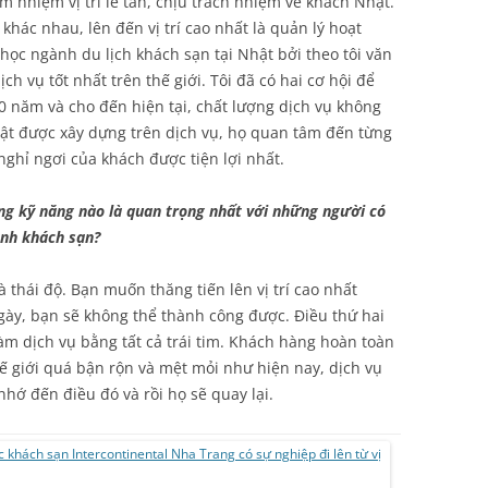
đảm nhiệm vị trí lễ tân, chịu trách nhiệm về khách Nhật.
ý khác nhau, lên đến vị trí cao nhất là quản lý hoạt
 học ngành du lịch khách sạn tại Nhật bởi theo tôi văn
h vụ tốt nhất trên thế giới. Tôi đã có hai cơ hội để
20 năm và cho đến hiện tại, chất lượng dịch vụ không
hật được xây dựng trên dịch vụ, họ quan tâm đến từng
nghỉ ngơi của khách được tiện lợi nhất.
ng kỹ năng nào là quan trọng nhất với những người có
ành khách sạn?
à thái độ. Bạn muốn thăng tiến lên vị trí cao nhất
gày, bạn sẽ không thể thành công được. Điều thứ hai
m dịch vụ bằng tất cả trái tim. Khách hàng hoàn toàn
 giới quá bận rộn và mệt mỏi như hiện nay, dịch vụ
hớ đến điều đó và rồi họ sẽ quay lại.