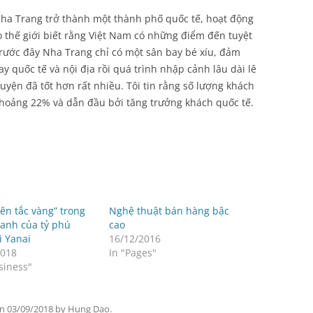
Nha Trang trở thành một thành phố quốc tế, hoạt động
 thế giới biết rằng Việt Nam có những điểm đến tuyệt
trước đây Nha Trang chỉ có một sân bay bé xíu, đảm
 quốc tế và nội địa rồi quá trình nhập cảnh lâu dài lê
huyện đã tốt hơn rất nhiều. Tôi tin rằng số lượng khách
hoảng 22% và dẫn đầu bởi tăng trưởng khách quốc tế.
ên tắc vàng” trong
Nghệ thuật bán hàng bậc
oanh của tỷ phú
cao
i Yanai
16/12/2016
2018
In "Pages"
siness"
n
03/09/2018
by
Hung Dao
.