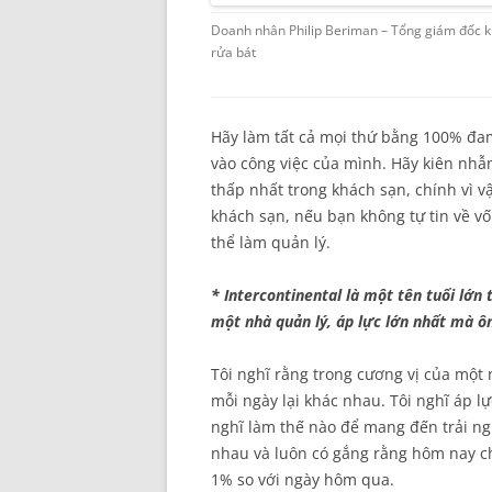
Doanh nhân Philip Beriman – Tổng giám đốc khá
rửa bát
Hãy làm tất cả mọi thứ bằng 100% đa
vào công việc của mình. Hãy kiên nhẫn
thấp nhất trong khách sạn, chính vì v
khách sạn, nếu bạn không tự tin về vố
thể làm quản lý.
* Intercontinental là một tên tuổi lớn
một nhà quản lý, áp lực lớn nhất mà ông
Tôi nghĩ rằng trong cương vị của một 
mỗi ngày lại khác nhau. Tôi nghĩ áp lự
nghĩ làm thế nào để mang đến trải ng
nhau và luôn có gắng rằng hôm nay c
1% so với ngày hôm qua.