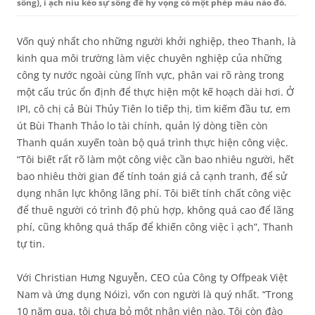
sống), ì ạch níu kéo sự sống để hy vọng có một phép màu nào đó.
Vốn quý nhất cho những người khởi nghiệp, theo Thanh, là
kinh qua môi trường làm việc chuyên nghiệp của những
công ty nước ngoài cùng lĩnh vực, phân vai rõ ràng trong
một cấu trúc ổn định để thực hiện một kế hoạch dài hơi. Ở
IPI, cô chị cả Bùi Thủy Tiên lo tiếp thị, tìm kiếm đầu tư, em
út Bùi Thanh Thảo lo tài chính, quản lý dòng tiền còn
Thanh quán xuyến toàn bộ quá trình thực hiện công việc.
“Tôi biết rất rõ làm một công việc cần bao nhiêu người, hết
bao nhiêu thời gian để tính toán giá cả cạnh tranh, để sử
dụng nhân lực không lãng phí. Tôi biết tính chất công việc
để thuê người có trình độ phù hợp, không quá cao để lãng
phí, cũng không quá thấp để khiến công việc ì ạch”, Thanh
tự tin.
Với Christian Hưng Nguyễn, CEO của Công ty Offpeak Việt
Nam và ứng dụng Nóizì, vốn con người là quý nhất. “Trong
10 năm qua, tôi chưa bỏ một nhân viên nào. Tôi còn đào