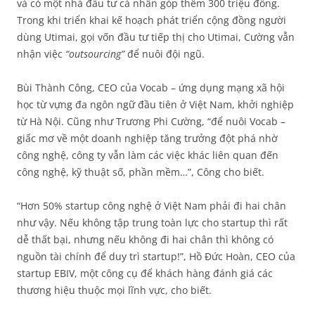
và có một nhà đầu tư cá nhân góp thêm 300 triệu đồng.
Trong khi triển khai kế hoạch phát triển cộng đồng người
dùng Utimai, gọi vốn đầu tư tiếp thị cho Utimai, Cường vẫn
nhận việc
“outsourcing”
để nuôi đội ngũ.
Bùi Thành Công, CEO của Vocab – ứng dụng mạng xã hội
học từ vựng đa ngôn ngữ đầu tiên ở Việt Nam, khởi nghiệp
từ Hà Nội. Cũng như Trương Phi Cường, “để nuôi Vocab –
giấc mơ về một doanh nghiệp tăng trưởng đột phá nhờ
công nghệ, công ty vẫn làm các việc khác liên quan đến
công nghệ, kỹ thuật số, phần mềm…”, Công cho biết.
“Hơn 50% startup công nghệ ở Việt Nam phải đi hai chân
như vậy. Nếu không tập trung toàn lực cho startup thì rất
dễ thất bại, nhưng nếu không đi hai chân thì không có
nguồn tài chính để duy trì startup!”, Hồ Đức Hoàn, CEO của
startup EBIV, một công cụ để khách hàng đánh giá các
thương hiệu thuộc mọi lĩnh vực, cho biết.