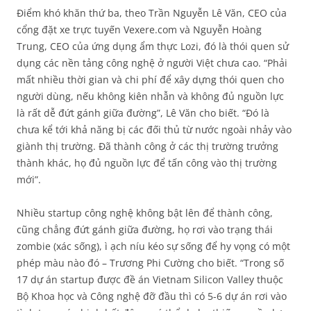
Điểm khó khăn thứ ba, theo Trần Nguyễn Lê Văn, CEO của
cổng đặt xe trực tuyến Vexere.com và Nguyễn Hoàng
Trung, CEO của ứng dụng ẩm thực Lozi, đó là thói quen sử
dụng các nền tảng công nghệ ở người Việt chưa cao. “Phải
mất nhiều thời gian và chi phí để xây dựng thói quen cho
người dùng, nếu không kiên nhẫn và không đủ nguồn lực
là rất dễ đứt gánh giữa đường”, Lê Văn cho biết. “Đó là
chưa kể tới khả năng bị các đối thủ từ nước ngoài nhảy vào
giành thị trường. Đã thành công ở các thị trường trưởng
thành khác, họ đủ nguồn lực để tấn công vào thị trường
mới”.
Nhiều startup công nghệ không bật lên để thành công,
cũng chẳng đứt gánh giữa đường, họ rơi vào trạng thái
zombie (xác sống), ì ạch níu kéo sự sống để hy vọng có một
phép màu nào đó – Trương Phi Cường cho biết. “Trong số
17 dự án startup được đề án Vietnam Silicon Valley thuộc
Bộ Khoa học và Công nghệ đỡ đầu thì có 5-6 dự án rơi vào