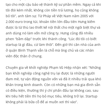
tạo cho một cậu bảo vệ thành kỹ sư phần mềm. Ngay cả khi
tôi đói kém nhất, không còn tiền trả lương, họ cũng không
bỏ tôi”, anh tâm sự. Từ Pháp về Việt Nam năm 2005 với
2.000 euro trong túi, khoản tiền lớn đầu tiên Hưng kiếm
được là từ thù lao thiết kế nội thất cho một ngôi biệt thự và
anh dùng nó làm vốn mở công ty. Hưng cũng đã nhiều
phen “bầm dập” trước khi thành công. “Lúc đó tôi có biết
startup là gì đâu, cứ làm thôi”. Đến giờ thì căn nhà của anh
ở quận Bình Thạnh vẫn là chỗ mà ông chủ và các nhân
viên độc thân ở chung.
Chuyên gia về khởi nghiệp Phạm Vũ Hiệp nhận xét: “Những
bạn khởi nghiệp công nghệ trụ lại được là những người
đam mê, tự vận động nguồn vốn và đã ít nhiều trải qua khó
khăn trong kinh doanh. Còn có những bạn mà gia đình sẵn
có điều kiện, thường thì ý chí phấn đấu lại không cao, sau
khi tiêu hết tiền thì họ bỏ mục tiêu, không trở lại. Startup
không phải là bữa cỗ để ai muốn xơi thì vào”.