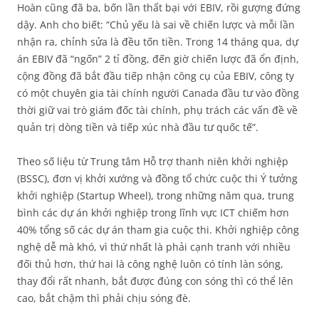
Hoàn cũng đã ba, bốn lần thất bại với EBIV, rồi gượng đứng
dậy. Anh cho biết: “Chủ yếu là sai về chiến lược và mỗi lần
nhận ra, chỉnh sửa là đều tốn tiền. Trong 14 tháng qua, dự
án EBIV đã “ngốn” 2 tỉ đồng, đến giờ chiến lược đã ổn định,
cộng đồng đã bắt đầu tiếp nhận công cụ của EBIV, công ty
có một chuyên gia tài chính người Canada đầu tư vào đồng
thời giữ vai trò giám đốc tài chính, phụ trách các vấn đề về
quản trị dòng tiền và tiếp xúc nhà đầu tư quốc tế”.
Theo số liệu từ Trung tâm Hỗ trợ thanh niên khởi nghiệp
(BSSC), đơn vị khởi xướng và đồng tổ chức cuộc thi Ý tưởng
khởi nghiệp (Startup Wheel), trong những năm qua, trung
bình các dự án khởi nghiệp trong lĩnh vực ICT chiếm hơn
40% tổng số các dự án tham gia cuộc thi. Khởi nghiệp công
nghệ dễ mà khó, vì thứ nhất là phải cạnh tranh với nhiều
đối thủ hơn, thứ hai là công nghệ luôn có tính làn sóng,
thay đổi rất nhanh, bắt được đúng con sóng thì có thể lên
cao, bắt chậm thì phải chịu sóng đè.