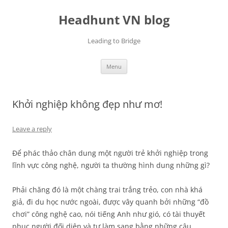
Skip
to
Headhunt VN blog
content
Leading to Bridge
Menu
Khởi nghiệp không đẹp như mơ!
Leave a reply
Để phác thảo chân dung một người trẻ khởi nghiệp trong
lĩnh vực công nghệ, người ta thường hình dung những gì?
Phải chăng đó là một chàng trai trắng trẻo, con nhà khá
giả, đi du học nước ngoài, được vây quanh bởi những “đồ
chơi” công nghệ cao, nói tiếng Anh như gió, có tài thuyết
phục người đối diện và tự làm sang bằng những câu