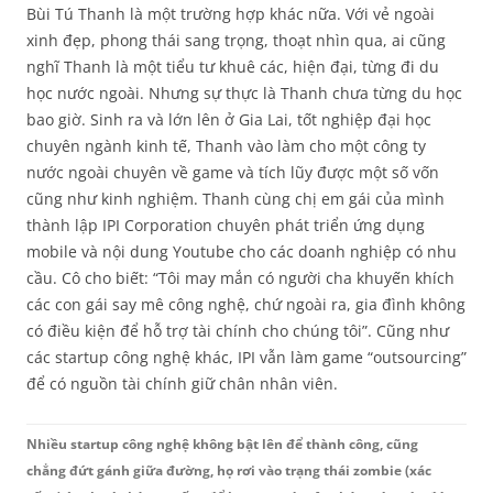
Bùi Tú Thanh là một trường hợp khác nữa. Với vẻ ngoài
xinh đẹp, phong thái sang trọng, thoạt nhìn qua, ai cũng
nghĩ Thanh là một tiểu tư khuê các, hiện đại, từng đi du
học nước ngoài. Nhưng sự thực là Thanh chưa từng du học
bao giờ. Sinh ra và lớn lên ở Gia Lai, tốt nghiệp đại học
chuyên ngành kinh tế, Thanh vào làm cho một công ty
nước ngoài chuyên về game và tích lũy được một số vốn
cũng như kinh nghiệm. Thanh cùng chị em gái của mình
thành lập IPI Corporation chuyên phát triển ứng dụng
mobile và nội dung Youtube cho các doanh nghiệp có nhu
cầu. Cô cho biết: “Tôi may mắn có người cha khuyến khích
các con gái say mê công nghệ, chứ ngoài ra, gia đình không
có điều kiện để hỗ trợ tài chính cho chúng tôi”. Cũng như
các startup công nghệ khác, IPI vẫn làm game “outsourcing”
để có nguồn tài chính giữ chân nhân viên.
Nhiều startup công nghệ không bật lên để thành công, cũng
chẳng đứt gánh giữa đường, họ rơi vào trạng thái zombie (xác