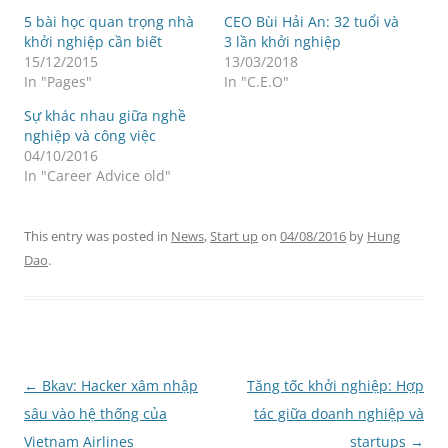
5 bài học quan trọng nhà
CEO Bùi Hải An: 32 tuổi và
khởi nghiệp cần biết
3 lần khởi nghiệp
15/12/2015
13/03/2018
In "Pages"
In "C.E.O"
Sự khác nhau giữa nghề
nghiệp và công việc
04/10/2016
In "Career Advice old"
This entry was posted in
News
,
Start up
on
04/08/2016
by
Hung
Dao
.
Post
←
Bkav: Hacker xâm nhập
Tăng tốc khởi nghiệp: Hợp
navigation
sâu vào hệ thống của
tác giữa doanh nghiệp và
Vietnam Airlines
startups
→