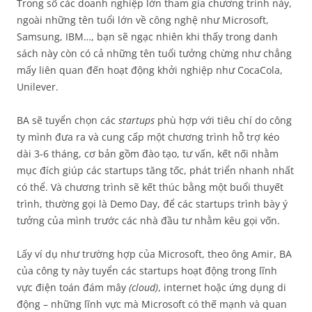
Trong số các doanh nghiệp lớn tham gia chương trình này,
ngoài những tên tuổi lớn về công nghệ như Microsoft,
Samsung, IBM…, bạn sẽ ngạc nhiên khi thấy trong danh
sách này còn có cả những tên tuổi tưởng chừng như chẳng
mấy liên quan đến hoạt động khởi nghiệp như CocaCola,
Unilever.
BA sẽ tuyển chọn các
startups
phù hợp với tiêu chí do công
ty mình đưa ra và cung cấp một chương trình hỗ trợ kéo
dài 3-6 tháng, cơ bản gồm đào tạo, tư vấn, kết nối nhằm
mục đích giúp các startups tăng tốc, phát triển nhanh nhất
có thể. Và chương trình sẽ kết thúc bằng một buổi thuyết
trình, thường gọi là Demo Day, để các startups trình bày ý
tưởng của mình trước các nhà đầu tư nhằm kêu gọi vốn.
Lấy ví dụ như trường hợp của Microsoft, theo ông Amir, BA
của công ty này tuyển các startups hoạt động trong lĩnh
vực điện toán đám mây
(cloud)
, internet hoặc ứng dụng di
động – những lĩnh vực mà Microsoft có thế mạnh và quan