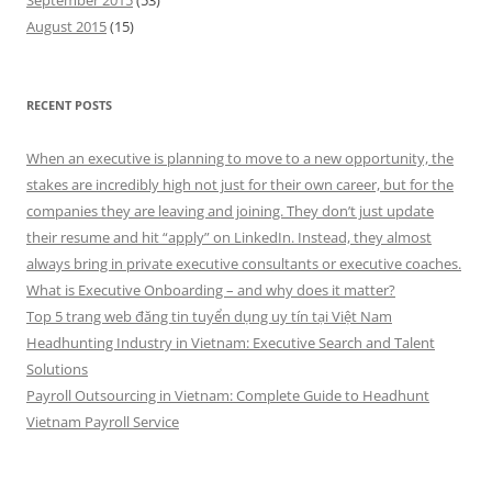
September 2015
(53)
August 2015
(15)
RECENT POSTS
When an executive is planning to move to a new opportunity, the
stakes are incredibly high not just for their own career, but for the
companies they are leaving and joining. They don’t just update
their resume and hit “apply” on LinkedIn. Instead, they almost
always bring in private executive consultants or executive coaches.
What is Executive Onboarding – and why does it matter?
Top 5 trang web đăng tin tuyển dụng uy tín tại Việt Nam
Headhunting Industry in Vietnam: Executive Search and Talent
Solutions
Payroll Outsourcing in Vietnam: Complete Guide to Headhunt
Vietnam Payroll Service