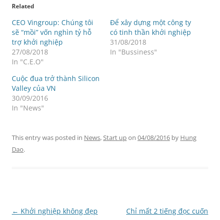
Related
CEO Vingroup: Chúng tôi
Để xây dựng một công ty
sẽ “mồi” vốn nghìn tỷ hỗ
có tinh thần khởi nghiệp
trợ khởi nghiệp
31/08/2018
27/08/2018
In "Bussiness"
In "C.E.O"
Cuộc đua trở thành Silicon
Valley của VN
30/09/2016
In "News"
This entry was posted in
News
,
Start up
on
04/08/2016
by
Hung
Dao
.
Post
←
Khởi nghiệp không đẹp
Chỉ mất 2 tiếng đọc cuốn