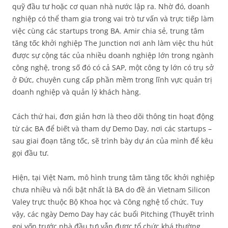
quỹ đầu tư hoặc cơ quan nhà nước lập ra. Nhờ đó, doanh
nghiệp có thể tham gia trong vai trò tư vấn và trực tiếp làm
việc cùng các startups trong BA. Amir chia sẻ, trung tâm
tăng tốc khởi nghiệp The Junction nơi anh làm việc thu hút
được sự cộng tác của nhiều doanh nghiệp lớn trong ngành
công nghệ, trong số đó có cả SAP, một công ty lớn có trụ sở
ở Đức, chuyên cung cấp phần mềm trong lĩnh vực quản trị
doanh nghiệp và quản lý khách hàng.
Cách thứ hai, đơn giản hơn là theo dõi thông tin hoạt động
từ các BA để biết và tham dự Demo Day, nơi các startups –
sau giai đoạn tăng tốc, sẽ trình bày dự án của mình để kêu
gọi đầu tư.
Hiện, tại Việt Nam, mô hình trung tâm tăng tốc khởi nghiệp
chưa nhiều và nổi bật nhất là BA do đề án Vietnam Silicon
Valey trực thuộc Bộ Khoa học và Công nghệ tổ chức. Tuy
vậy, các ngày Demo Day hay các buổi Pitching (Thuyết trình
gọi vốn trước nhà đầu tư) vẫn được tổ chức khá thường