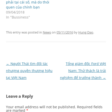
phải tại cái số, mà do thói
quen của chính bạn
09/04/2018
In "Bussiness"
This entry was posted in
News
on
05/11/2016
by
Hung Dao
.
Post
←
Người Thái tìm đối tác
Tổng giám đốc Ford Việt
navigation
nhượng quyền thương hiệu
Nam: Thử thách là trải
tại Việt Nam
nghiệm để trưởng thành
→
Leave a Reply
Your email address will not be published.
Required fields
are marked
*