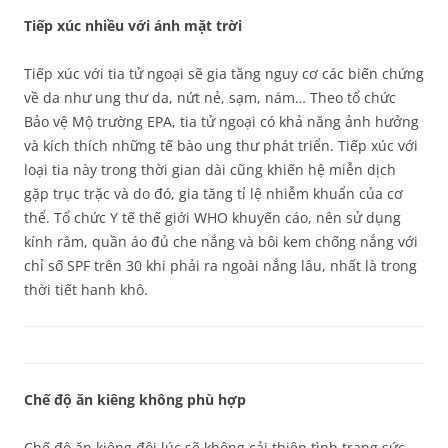
Tiếp xúc nhiều với ánh mặt trời
Tiếp xúc với tia tử ngoại sẽ gia tăng nguy cơ các biến chứng
về da như ung thư da, nứt nẻ, sạm, nám… Theo tổ chức
Bảo vệ Mộ trường EPA, tia tử ngoại có khả năng ảnh hưởng
và kích thích những tế bào ung thư phát triển. Tiếp xúc với
loại tia này trong thời gian dài cũng khiến hệ miễn dịch
gặp trục trặc và do đó, gia tăng tỉ lệ nhiễm khuẩn của cơ
thể. Tổ chức Y tế thế giới WHO khuyến cáo, nên sử dụng
kính râm, quần áo đủ che nắng và bôi kem chống nắng với
chỉ số SPF trên 30 khi phải ra ngoài nắng lâu, nhất là trong
thời tiết hanh khô.
Chế độ ăn kiêng không phù hợp
Chế độ ăn kiêng đôi lúc sẽ không cải thiện tình trạng sức