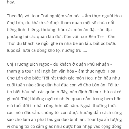
hay.
Theo đó, với tour Trải nghiệm văn hóa – ẩm thực người Hoa
Chợ Lớn, du khách sẽ được tham quan một số chùa nổi
tiếng linh thiêng, thưởng thức các món ăn đặc sản địa
phương tại các quán lâu đời. Còn với tour Bến Tre – Cần
Thơ, du khách sẽ ngồi ghe ra nhà bè ăn lẩu, bắt ốc bươu
luộc sả, lưới cá đồng kho tộ, nướng trui,…
Chị Trương Bích Ngọc – du khách ở quận Phú Nhuận –
tham gia tour Trải nghiệm văn hóa – ẩm thực người Hoa
Chợ Lớn cho biết: “Tôi rất thích các món Hoa, nên hầu như
cuối tuần nào cũng dẫn hai đứa con vô Chợ Lớn ăn. Tôi tự
tin biết hầu hết các quán ở đây, nên định đi tour thử coi có
gì mới. Thiệt không ngờ có nhiều quán nằm trong hẻm hốc
mà tuổi đời ít nhất cũng hơn 40 năm. Ngoài thưởng thức
các món đặc sản, chúng tôi còn được hướng dẫn cách cúng
sao cho làm ăn phát tài, gia đạo bình an. Tour tạo ấn tượng
vì chúng tôi có cảm giác như được hòa nhập vào cộng đồng