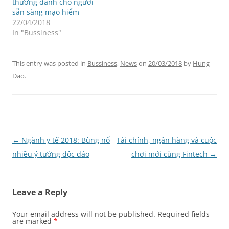
thưởng dành cho người
sẵn sàng mạo hiểm
22/04/2018
In "Bussiness"
This entry was posted in
Bussiness
,
News
on
20/03/2018
by
Hung
Dao
.
Post
←
Ngành y tế 2018: Bùng nổ
Tài chính, ngân hàng và cuộc
navigation
nhiều ý tưởng độc đáo
chơi mới cùng Fintech
→
Leave a Reply
Your email address will not be published.
Required fields
are marked
*