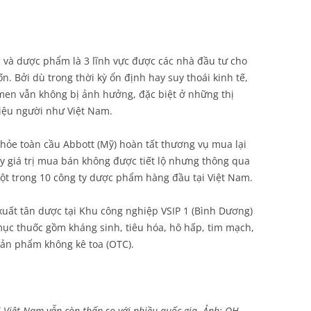
 và dược phẩm là 3 lĩnh vực được các nhà đầu tư cho
n. Bởi dù trong thời kỳ ổn định hay suy thoái kinh tế,
men vẫn không bị ảnh hưởng, đặc biệt ở những thị
riệu người như Việt Nam.
hỏe toàn cầu Abbott (Mỹ) hoàn tất thương vụ mua lại
giá trị mua bán không được tiết lộ nhưng thông qua
ột trong 10 công ty dược phẩm hàng đầu tại Việt Nam.
xuất tân dược tại Khu công nghiệp VSIP 1 (Bình Dương)
ục thuốc gồm kháng sinh, tiêu hóa, hô hấp, tim mạch,
ản phẩm không kê toa (OTC).
 Việt Nam vẫn còn thấp so với nhiều quốc gia. Ảnh: QH.