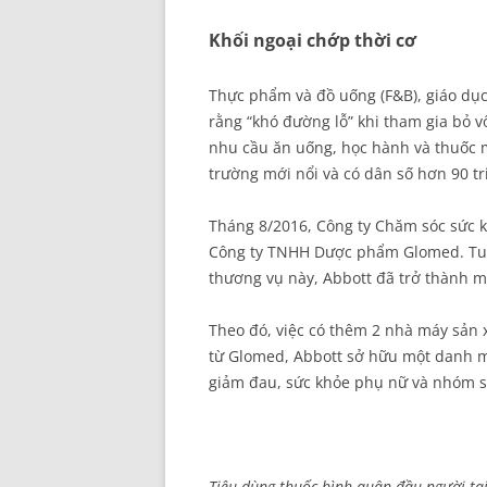
Khối ngoại chớp thời cơ
Thực phẩm và đồ uống (F&B), giáo dục
rằng “khó đường lỗ” khi tham gia bỏ vố
nhu cầu ăn uống, học hành và thuốc 
trường mới nổi và có dân số hơn 90 t
Tháng 8/2016, Công ty Chăm sóc sức k
Công ty TNHH Dược phẩm Glomed. Tuy 
thương vụ này, Abbott đã trở thành m
Theo đó, việc có thêm 2 nhà máy sản 
từ Glomed, Abbott sở hữu một danh m
giảm đau, sức khỏe phụ nữ và nhóm s
Tiêu dùng thuốc bình quân đầu người tại