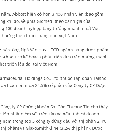
0 năm, Abbott hiện có hơn 3.400 nhân viên (bao gồm
ong khi đó, về phía Glomed, theo đánh giá của
ong 100 doanh nghiệp tăng trưởng nhanh nhất Việt
 thương hiệu thuốc hàng đầu Việt Nam.
ng báo, ông Ngô Văn Huy – TGĐ ngành hàng dược phẩm
y, Abbott có kế hoạch phát triển dựa trên những thành
 triển lâu dài tại Việt Nam.
armaceutial Holdings Co., Ltd (thuộc Tập đoàn Taisho
c đã hoàn tất mua 24,5% cổ phần của Công ty CP Dược
Công ty CP Chứng khoán Sài Gòn Thương Tín cho thấy,
lớn nhất niêm yết trên sàn và nếu tính cả doanh
 nằm trong top 3 công ty đứng đầu với thị phần 2,4%,
% thị phần) và GlaxoSmithKline (3,2% thị phần). Dược