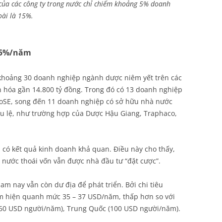
 của các công ty trong nước chỉ chiếm khoảng 5% doanh
oài là 15%.
 15%/năm
 khoảng 30 doanh nghiệp ngành dược niêm yết trên các
 hóa gần 14.800 tỷ đồng. Trong đó có 13 doanh nghiệp
HoSE, song đến 11 doanh nghiệp có sở hữu nhà nước
ều lệ, như trường hợp của Dược Hậu Giang, Traphaco,
có kết quả kinh doanh khả quan. Điều này cho thấy,
nước thoái vốn vẫn được nhà đầu tư “đặt cược”.
 nay vẫn còn dư địa để phát triển. Bởi chi tiêu
m hiện quanh mức 35 – 37 USD/năm, thấp hơn so với
 (60 USD người/năm), Trung Quốc (100 USD người/năm).