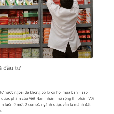
à đầu tư
tư nước ngoài đã không bỏ lỡ cơ hội mua bán – sáp
ất dược phẩm của Việt Nam nhằm mở rộng thị phần. Với
ăm luôn ở mức 2 con số, ngành dược vẫn là mảnh đất
n.