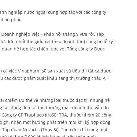
nh nghiệp nước ngoài cũng hợp tác với các công ty
phân phối.
Doanh nghiệp Việt – Pháp hồi tháng 9 vừa rồi, Tập
ợc lớn nhất thế giới, xét theo doanh thu) công bố lễ ký
 quan hệ hợp tác chiến lược với Tổng công ty Dược
 cả việc Vinapharm sẽ sản xuất và tiếp thị tất cả dược
hư các dược phẩm xuất khẩu sang thị trường châu Á –
i chiếm ưu thế về những loại thuốc đặc trị nhưng hệ
g tác động đến lợi thế thương mại, doanh thu vẫn do
, Công ty CP Traphaco (HoSE: TRA, thuộc nhóm 20 công
) ghi nhận một hướng phát triển mới khi ký hợp đồng
Tập đoàn Novartis (Thụy Sĩ). Theo đó, chỉ trong một
hủ tới hơn 7.000 khách hàng sỉ trên toàn quốc.