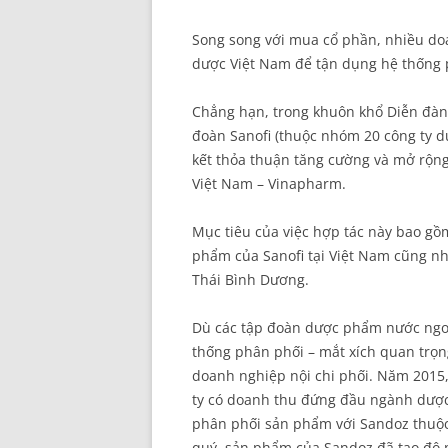
Song song với mua cổ phần, nhiều doa
dược Việt Nam để tận dụng hệ thống 
Chẳng hạn, trong khuôn khổ Diễn đàn 
đoàn Sanofi (thuộc nhóm 20 công ty dư
kết thỏa thuận tăng cường và mở rộng
Việt Nam – Vinapharm.
Mục tiêu của việc hợp tác này bao gồm
phẩm của Sanofi tại Việt Nam cũng n
Thái Bình Dương.
Dù các tập đoàn dược phẩm nước ngoà
thống phân phối – mắt xích quan trọn
doanh nghiệp nội chi phối. Năm 2015
ty có doanh thu đứng đầu ngành dược
phân phối sản phẩm với Sandoz thuộc 
quý, sản phẩm của Sandoz đã tạo độ p