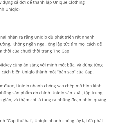
y dựng cả đời để thành lập Unique Clothing
h Uniqlo).
nai nhận ra rằng Uniqlo dù phát triển rất nhanh
rường. Không ngần ngại, ông lập tức tìm mọi cách để
âm thời của chuỗi thời trang The Gap.
Mickey cùng ăn sáng với mình một bữa, và dùng từng
m cách biến Uniqlo thành một “bản sao” của Gap.
ọc được, Uniqlo nhanh chóng sao chép mô hình kinh
những sản phẩm do chính Uniqlo sản xuất, tập trung
n giản, và thậm chí là tung ra những đoạn phim quảng
ành “Gap thứ hai”, Uniqlo nhanh chóng lấy lại đà phát