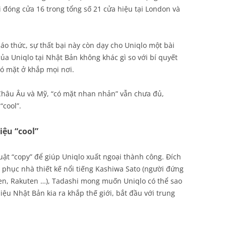
 đóng cửa 16 trong tổng số 21 cửa hiệu tại London và
áo thức, sự thất bại này còn dạy cho Uniqlo một bài
ủa Uniqlo tại Nhật Bản không khác gì so với bí quyết
Có mặt ở khắp mọi nơi.
Châu Âu và Mỹ, “có mặt nhan nhản” vẫn chưa đủ,
“cool”.
iệu “cool”
ật “copy” để giúp Uniqlo xuất ngoại thành công. Đích
t phục nhà thiết kế nổi tiếng Kashiwa Sato (người đứng
ven, Rakuten …), Tadashi mong muốn Uniqlo có thể sao
ệu Nhật Bản kia ra khắp thế giới, bắt đầu với trung