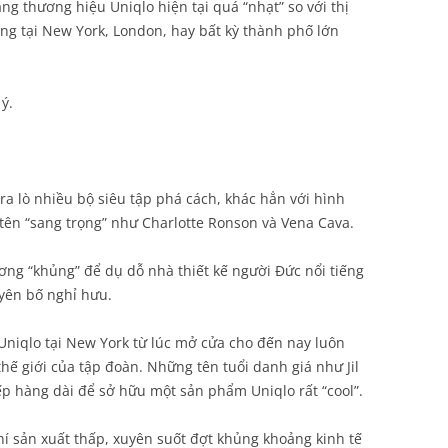
g thương hiệu Uniqlo hiện tại quá “nhạt” so với thị
g tại New York, London, hay bất kỳ thành phố lớn
ý.
ra lò nhiều bộ siêu tập phá cách, khác hẳn với hình
tên “sang trọng” như Charlotte Ronson và Vena Cava.
ng “khủng” để dụ dỗ nhà thiết kế người Đức nổi tiếng
tuyên bố nghỉ hưu.
Uniqlo tại New York từ lúc mở cửa cho đến nay luôn
thế giới của tập đoàn. Những tên tuổi danh giá như Jil
ếp hàng dài để sở hữu một sản phẩm Uniqlo rất “cool”.
hí sản xuất thấp, xuyên suốt đợt khủng khoảng kinh tế