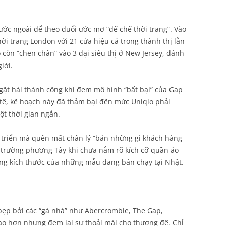
c ngoài để theo đuổi ước mơ “đế chế thời trang”. Vào
ời trang London với 21 cửa hiệu cả trong thành thị lẫn
 còn “chen chân” vào 3 đại siêu thị ở New Jersey, đánh
iới.
ặt hái thành công khi đem mô hình “bất bại” của Gap
 tế, kế hoạch này đã thảm bại đến mức Uniqlo phải
ột thời gian ngắn.
 triển mà quên mất chân lý “bán những gì khách hàng
 trường phương Tây khi chưa nắm rõ kích cỡ quần áo
ăng kích thước của những mẫu đang bán chạy tại Nhật.
bẹp bởi các “gà nhà” như Abercrombie, The Gap,
ao hơn nhưng đem lại sự thoải mái cho thượng đế. Chỉ