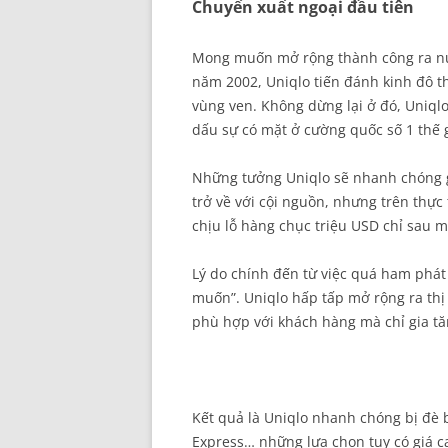
Chuyến xuất ngoại đầu tiên
Mong muốn mở rộng thành công ra nướ
năm 2002, Uniqlo tiến đánh kinh đô th
vùng ven. Không dừng lại ở đó, Uniqlo
dấu sự có mặt ở cường quốc số 1 thế g
Những tưởng Uniqlo sẽ nhanh chóng g
trở về với cội nguồn, nhưng trên thực
chịu lỗ hàng chục triệu USD chỉ sau m
Lý do chính đến từ việc quá ham phát
muốn”. Uniqlo hấp tấp mở rộng ra thị
phù hợp với khách hàng mà chỉ gia t
Kết quả là Uniqlo nhanh chóng bị đè 
Express… những lựa chọn tuy có giá c