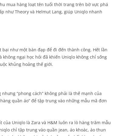
u mua hàng loạt tên tuổi thời trang trên bờ vực phá
 cấp như Theory và Helmut Lang, giúp Uniqlo nhanh
 bại như một bàn đạp để đi đến thành công. Hết lần
à không ngại học hỏi đã khiến Uniqlo không chỉ sống
uộc khủng hoảng thế giới.
ng nhưng “phong cách” không phải là thế mạnh của
ửa hàng quần áo” để tập trung vào những mẫu mã đơn
ất của Uniqlo là Zara và H&M luôn ra lò hàng trăm mẫu
qlo chỉ tập trung vào quần jean, áo khoác, áo thun