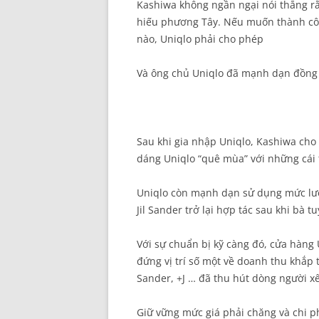
Kashiwa không ngần ngại nói thẳng rằn
hiếu phương Tây. Nếu muốn thành côn
nào, Uniqlo phải cho phép
Và ông chủ Uniqlo đã mạnh dạn đồng 
Sau khi gia nhập Uniqlo, Kashiwa cho 
dáng Uniqlo “quê mùa” với những cái 
Uniqlo còn mạnh dạn sử dụng mức lươ
Jil Sander trở lại hợp tác sau khi bà 
Với sự chuẩn bị kỹ càng đó, cửa hàng 
đứng vị trí số một về doanh thu khắp 
Sander, +J … đã thu hút dòng người x
Giữ vững mức giá phải chăng và chi p