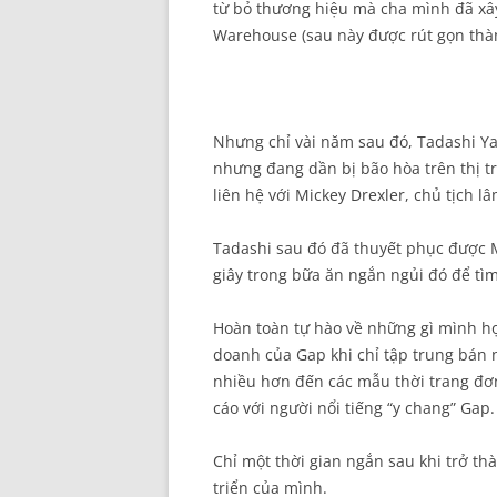
từ bỏ thương hiệu mà cha mình đã xâ
Warehouse (sau này được rút gọn thàn
Nhưng chỉ vài năm sau đó, Tadashi Ya
nhưng đang dần bị bão hòa trên thị t
liên hệ với Mickey Drexler, chủ tịch l
Tadashi sau đó đã thuyết phục được 
giây trong bữa ăn ngắn ngủi đó để tì
Hoàn toàn tự hào về những gì mình h
doanh của Gap khi chỉ tập trung bán 
nhiều hơn đến các mẫu thời trang đơ
cáo với người nổi tiếng “y chang” Gap.
Chỉ một thời gian ngắn sau khi trở th
triển của mình.