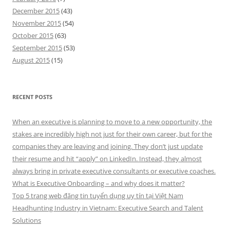
December 2015
(43)
November 2015
(54)
October 2015
(63)
September 2015
(53)
August 2015
(15)
RECENT POSTS
When an executive is planning to move to a new opportunity, the
stakes are incredibly high not just for their own career, but for the
companies they are leaving and joining. They don’t just update
their resume and hit “apply” on LinkedIn. Instead, they almost
always bring in private executive consultants or executive coaches.
What is Executive Onboarding – and why does it matter?
Top 5 trang web đăng tin tuyển dụng uy tín tại Việt Nam
Headhunting Industry in Vietnam: Executive Search and Talent
Solutions