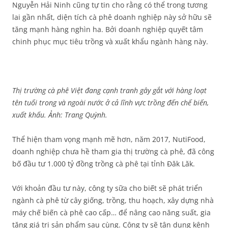
Nguyễn Hải Ninh cũng tự tin cho rằng có thể trong tương
lai gần nhất, diện tích cà phê doanh nghiệp này sở hữu sẽ
tăng mạnh hàng nghìn ha. Bởi doanh nghiệp quyết tâm
chinh phục mục tiêu trồng và xuất khẩu ngành hàng này.
Thị trường cà phê Việt đang cạnh tranh gây gắt với hàng loạt
tên tuổi trong và ngoài nước ở cả lĩnh vực trồng đến chế biến,
xuất khẩu. Ảnh: Trang Quỳnh.
Thể hiện tham vọng mạnh mẽ hơn, năm 2017, NutiFood,
doanh nghiệp chưa hề tham gia thị trường cà phê, đã công
bố đầu tư 1.000 tỷ đồng trồng cà phê tại tỉnh Đăk Lăk.
Với khoản đầu tư này, công ty sữa cho biết sẽ phát triển
ngành cà phê từ cây giống, trồng, thu hoạch, xây dựng nhà
máy chế biến cà phê cao cấp… để nâng cao năng suất, gia
tăng giá trị sản phẩm sau cùng. Công ty sẽ tận dụng kênh