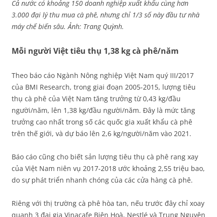
Cả nước có khoảng 150 doanh nghiệp xuất khẩu cùng hơn
3.000 đại lý thu mua cà phê, nhưng chỉ 1/3 số này đầu tư nhà
máy chế biến sâu. Ảnh: Trang Quỳnh.
Mỗi người Việt tiêu thụ 1,38 kg cà phê/năm
Theo báo cáo Ngành Nông nghiệp Việt Nam quý III/2017
của BMI Research, trong giai đoạn 2005-2015, lượng tiêu
thụ cà phê của Việt Nam tăng trưởng từ 0,43 kg/đầu
người/năm, lên 1,38 kg/đầu người/năm. Đây là mức tăng
trưởng cao nhất trong số các quốc gia xuất khẩu cà phê
trên thế giới, và dự báo lên 2,6 kg/người/năm vào 2021.
Báo cáo cũng cho biết sản lượng tiêu thụ cà phê rang xay
của Việt Nam niên vụ 2017-2018 ước khoảng 2,55 triệu bao,
do sự phát triển nhanh chóng của các cửa hàng cà phê.
Riêng với thị trường cà phê hòa tan, nếu trước đây chỉ xoay
quanh 3 đại gia Vinacafe Biên Hoà, Nestlé và Trung Nguyên