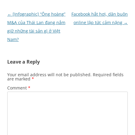
Post
←
[Infographic] “Ông hoàng”
Facebook hắt hơi, dân buôn
navigation
M&A của Thái Lan đang nắm
online lập tức cảm nặng
→
giữ những tài sản gì ở Việt
Nam?
Leave a Reply
Your email address will not be published.
Required fields
are marked
*
Comment
*