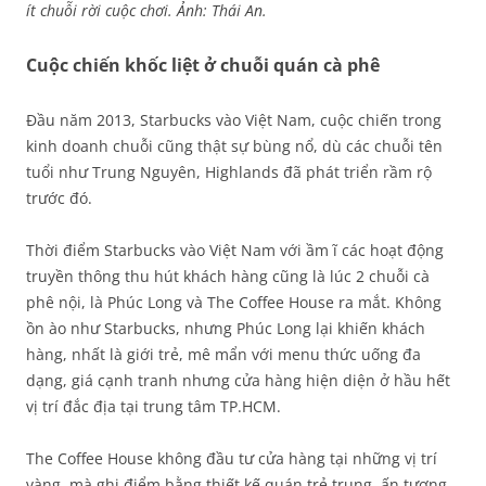
ít chuỗi rời cuộc chơi. Ảnh: Thái An.
Cuộc chiến khốc liệt ở chuỗi quán cà phê
Đầu năm 2013, Starbucks vào Việt Nam, cuộc chiến trong
kinh doanh chuỗi cũng thật sự bùng nổ, dù các chuỗi tên
tuổi như Trung Nguyên, Highlands đã phát triển rầm rộ
trước đó.
Thời điểm Starbucks vào Việt Nam với ầm ĩ các hoạt động
truyền thông thu hút khách hàng cũng là lúc 2 chuỗi cà
phê nội, là Phúc Long và The Coffee House ra mắt. Không
ồn ào như Starbucks, nhưng Phúc Long lại khiến khách
hàng, nhất là giới trẻ, mê mẩn với menu thức uống đa
dạng, giá cạnh tranh nhưng cửa hàng hiện diện ở hầu hết
vị trí đắc địa tại trung tâm TP.HCM.
The Coffee House không đầu tư cửa hàng tại những vị trí
vàng, mà ghi điểm bằng thiết kế quán trẻ trung, ấn tượng,