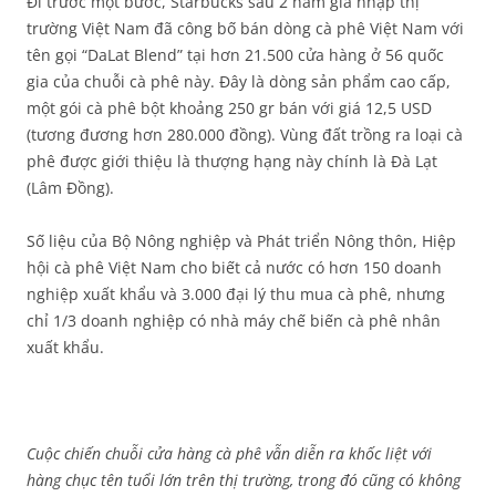
Đi trước một bước, Starbucks sau 2 năm gia nhập thị
trường Việt Nam đã công bố bán dòng cà phê Việt Nam với
tên gọi “DaLat Blend” tại hơn 21.500 cửa hàng ở 56 quốc
gia của chuỗi cà phê này. Đây là dòng sản phẩm cao cấp,
một gói cà phê bột khoảng 250 gr bán với giá 12,5 USD
(tương đương hơn 280.000 đồng). Vùng đất trồng ra loại cà
phê được giới thiệu là thượng hạng này chính là Đà Lạt
(Lâm Đồng).
Số liệu của Bộ Nông nghiệp và Phát triển Nông thôn, Hiệp
hội cà phê Việt Nam cho biết cả nước có hơn 150 doanh
nghiệp xuất khẩu và 3.000 đại lý thu mua cà phê, nhưng
chỉ 1/3 doanh nghiệp có nhà máy chế biến cà phê nhân
xuất khẩu.
Cuộc chiến chuỗi cửa hàng cà phê vẫn diễn ra khốc liệt với
hàng chục tên tuổi lớn trên thị trường, trong đó cũng có không