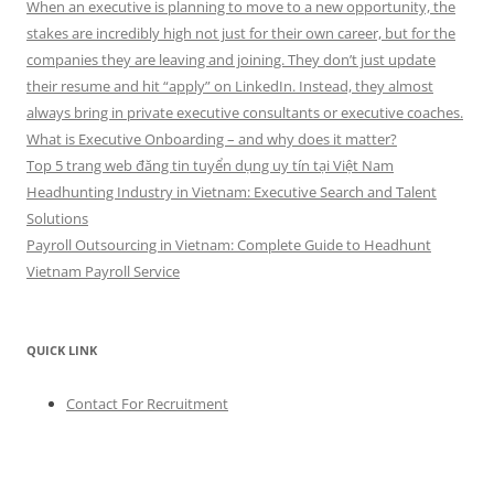
When an executive is planning to move to a new opportunity, the
stakes are incredibly high not just for their own career, but for the
companies they are leaving and joining. They don’t just update
their resume and hit “apply” on LinkedIn. Instead, they almost
always bring in private executive consultants or executive coaches.
What is Executive Onboarding – and why does it matter?
Top 5 trang web đăng tin tuyển dụng uy tín tại Việt Nam
Headhunting Industry in Vietnam: Executive Search and Talent
Solutions
Payroll Outsourcing in Vietnam: Complete Guide to Headhunt
Vietnam Payroll Service
QUICK LINK
Contact For Recruitment