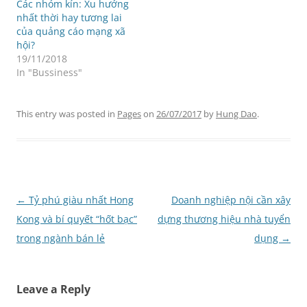
Các nhóm kín: Xu hướng
nhất thời hay tương lai
của quảng cáo mạng xã
hội?
19/11/2018
In "Bussiness"
This entry was posted in
Pages
on
26/07/2017
by
Hung Dao
.
Post
←
Tỷ phú giàu nhất Hong
Doanh nghiệp nội cần xây
navigation
Kong và bí quyết “hốt bạc”
dựng thương hiệu nhà tuyển
trong ngành bán lẻ
dụng
→
Leave a Reply