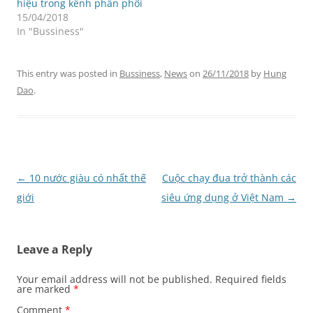
hiệu trong kênh phân phối
15/04/2018
In "Bussiness"
This entry was posted in
Bussiness
,
News
on
26/11/2018
by
Hung
Dao
.
Post
←
10 nước giàu có nhất thế
Cuộc chạy đua trở thành các
navigation
giới
siêu ứng dụng ở Việt Nam
→
Leave a Reply
Your email address will not be published.
Required fields
are marked
*
Comment
*