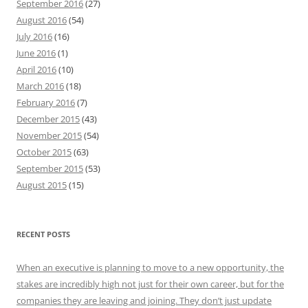
September 2016
(27)
August 2016
(54)
July 2016
(16)
June 2016
(1)
April 2016
(10)
March 2016
(18)
February 2016
(7)
December 2015
(43)
November 2015
(54)
October 2015
(63)
September 2015
(53)
August 2015
(15)
RECENT POSTS
When an executive is planning to move to a new opportunity, the
stakes are incredibly high not just for their own career, but for the
companies they are leaving and joining. They don’t just update