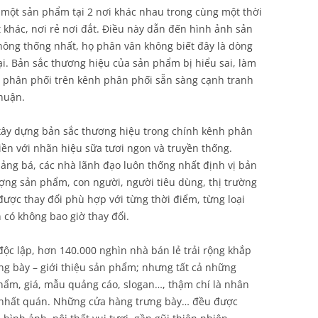
một sản phẩm tại 2 nơi khác nhau trong cùng một thời
t khác, nơi rẻ nơi đắt. Điều này dẫn đến hình ảnh sản
hông thống nhất, họ phân vân không biết đây là dòng
i. Bản sắc thương hiệu của sản phẩm bị hiểu sai, làm
hà phân phối trên kênh phân phối sẵn sàng cạnh tranh
nhuận.
c xây dựng bản sắc thương hiệu trong chính kênh phân
iền với nhãn hiệu sữa tươi ngon và truyền thống.
ảng bá, các nhà lãnh đạo luôn thống nhất định vị bản
ượng sản phẩm, con người, người tiêu dùng, thị trường
ược thay đổi phù hợp với từng thời điểm, từng loại
 có không bao giờ thay đổi.
ộc lập, hơn 140.000 nghìn nhà bán lẻ trải rộng khắp
ng bày – giới thiệu sản phẩm; nhưng tất cả những
phẩm, giá, mẫu quảng cáo, slogan…, thậm chí là nhân
 nhất quán. Những cửa hàng trưng bày… đều được