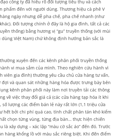
ạo công ty đã hiểu rõ đối tượng tiêu thụ và cách
ản phẩm đến với người dùng. Thương hiệu cà phê V
 hàng ngày nhưng dễ pha chế, pha chế nhanh (như
khác). Đối tượng chính ở đây là hộ gia đình, tất cả các
truyền thống) bằng hương vị “gu” truyền thống (với mùi
êu dùng Việt Nam) chứ không định hướng bản sắc là
y thường xuyên đến các kênh phân phối truyền thống
n hành vi mua sắm của mình. Theo nghiên cứu hành vì
nh viên gia đình) thường yêu cầu chủ cửa hàng tư vấn,
ờ đợi và quan sát những hàng hóa được trưng bày bên
dụng kênh phân phối này làm nơi truyền tải các thông
ng về việc thay đổi giá cả (các cửa hàng tạp hóa ít khi
, số lượng các điểm bán lẻ này rất lớn (1,1 triệu cửa
ư hết bởi chi phí quá cao, tính chất phân tán khó kiểm
nhất chọn từng vùng, từng địa bàn… thực hiện chiến
u là xây dựng – xác lập “màu cờ sắc áo” đến đó. Trước
án hàng khổng lồ với màu sắc riêng biệt. Khi đến điểm