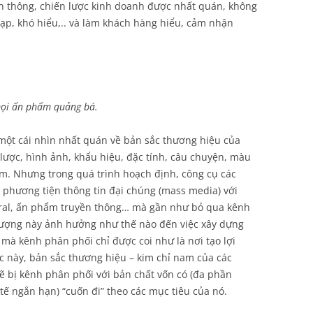
ền thông, chiến lược kinh doanh được nhất quán, không
 tạp, khó hiểu,.. và làm khách hàng hiểu, cảm nhận
mọi ấn phẩm quảng bá.
 một cái nhìn nhất quán về bản sắc thương hiệu của
lược, hình ảnh, khẩu hiệu, đặc tính, câu chuyện, màu
. Nhưng trong quá trình hoạch định, công cụ các
 phương tiện thông tin đại chúng (mass media) với
viral, ấn phẩm truyền thông… mà gần như bỏ qua kênh
tượng này ảnh hưởng như thế nào đến việc xây dựng
mà kênh phân phối chỉ được coi như là nơi tạo lợi
c này, bản sắc thương hiệu – kim chỉ nam của các
ẽ bị kênh phân phối với bản chất vốn có (đa phần
ế ngắn hạn) “cuốn đi” theo các mục tiêu của nó.