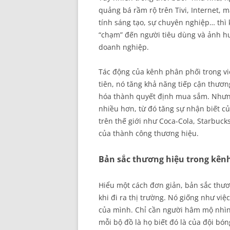
quảng bá rầm rộ trên Tivi, Internet, m
tính sáng tạo, sự chuyên nghiệp… thì k
“chạm” đến người tiêu dùng và ảnh h
doanh nghiệp.
Tác động của kênh phân phối trong vi
tiên, nó tăng khả năng tiếp cận thươ
hóa thành quyết định mua sắm. Nhưng
nhiều hơn, từ đó tăng sự nhận biết c
trên thế giới như Coca-Cola, Starbuc
của thành công thương hiệu.
Bản sắc thương hiệu trong kênh
Hiểu một cách đơn giản, bản sắc thư
khi đi ra thị trường. Nó giống như vi
của mình. Chỉ cần người hâm mộ nhìn 
mỗi bộ đồ là họ biết đó là của đội bó