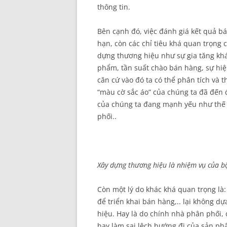
thông tin.
Bên cạnh đó, việc đánh giá kết quả b
hạn, còn các chỉ tiêu khá quan trọng 
dựng thương hiệu như sự gia tăng khá
phẩm, tần suất chào bán hàng, sự hiệ
căn cứ vào đó ta có thể phân tích và 
“màu cờ sắc áo” của chúng ta đã đến
của chúng ta đang mạnh yếu như thế 
phối..
Xây dựng thương hiệu là nhiệm vụ của b
Còn một lý do khác khá quan trọng là
để triển khai bán hàng,.. lại không d
hiệu. Hay là do chính nhà phân phối,
hay làm sai lệch hướng đi của sản ph