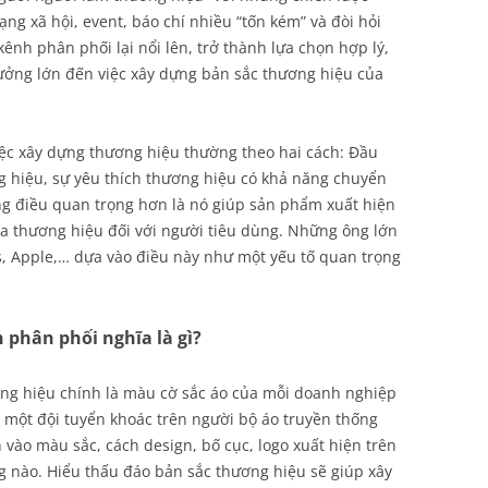
ạng xã hội, event, báo chí nhiều “tốn kém” và đòi hỏi
ênh phân phối lại nổi lên, trở thành lựa chọn hợp lý,
ưởng lớn đến việc xây dựng bản sắc thương hiệu của
ệc xây dựng thương hiệu thường theo hai cách: Đầu
ng hiệu, sự yêu thích thương hiệu có khả năng chuyển
 điều quan trọng hơn là nó giúp sản phẩm xuất hiện
ủa thương hiệu đối với người tiêu dùng. Những ông lớn
ks, Apple,… dựa vào điều này như một yếu tố quan trọng
 phân phối nghĩa là gì?
ơng hiệu chính là màu cờ sắc áo của mỗi doanh nghiệp
ệc một đội tuyển khoác trên người bộ áo truyền thống
vào màu sắc, cách design, bố cục, logo xuất hiện trên
ng nào. Hiểu thấu đáo bản sắc thương hiệu sẽ giúp xây