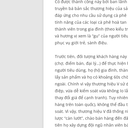
Có được thành công này bởi ban lãnh đ
truyền bá bản sắc thương hiệu của s
đáp ứng cho nhu cầu sử dụng cà phê
tính năng của các loại cà phê hoà tan 
thành viên trong gia đình (theo kiểu 
và hương vị xem là “gu” của người ti
phục vụ giới trẻ, sành điệu.
Trước tiên, đối tượng khách hàng nà
(chợ, điểm bán, đại lý…) để thực hiệ
người tiêu dùng, họ (hộ gia đình, thà
lấy sản phẩm và họ có khoảng 60s ch
ngoài. Chính vì vậy thương hiệu V sử 
điệp, vừa dễ kiểm soát vừa không lo lắ
thay đổi giá để cạnh tranh). Tuy nhiên
hàng trên toàn quốc), không thể đầu t
soát. Vì vậy, thương hiệu V đã thống 
lược “càn lướt”, chào bán hàng đến đâ
tiên họ xây dựng đội ngũ nhân viên b