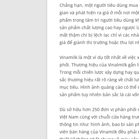
Chẳng hạn, một người tiêu dùng mua 
gian và phát hiện ra giá ở mỗi nơi mộ
phẩm trong tâm trí người tiêu dùng k
sản phẩm chất lượng cao hay ngược lạ
mất thậm chí bị lệch lạc chỉ vì các n
giá để giành thị trường hoặc thu lợi 
Vinamilk là một ví dụ tốt nhất về việ
phối. Thương hiệu của Vinalmilk gắn l
Trong mỗi chiến lược xây dựng hay qu
sắc thương hiệu rất rõ ràng về chất l
mục tiêu. Hình ảnh quảng cáo có thể đ
sản phẩm tuy nhiên bản sắc là cái vốn
Dù sở hữu hơn 250 đơn vị phân phối đ
Việt Nam cùng với chuỗi cửa hàng trư
thông tin như: hình ảnh, bao bì sản 
viên bán hàng của Vinamilk đều phải