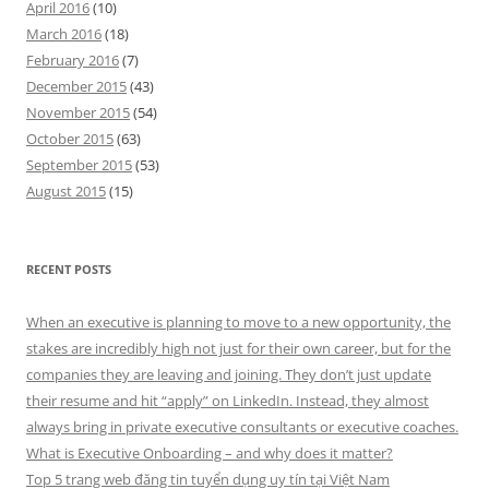
April 2016
(10)
March 2016
(18)
February 2016
(7)
December 2015
(43)
November 2015
(54)
October 2015
(63)
September 2015
(53)
August 2015
(15)
RECENT POSTS
When an executive is planning to move to a new opportunity, the
stakes are incredibly high not just for their own career, but for the
companies they are leaving and joining. They don’t just update
their resume and hit “apply” on LinkedIn. Instead, they almost
always bring in private executive consultants or executive coaches.
What is Executive Onboarding – and why does it matter?
Top 5 trang web đăng tin tuyển dụng uy tín tại Việt Nam