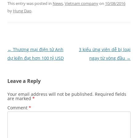
This entry was posted in
News
,
Vietnam company
on
10/08/2016
by
Hung Dao
.
Post
←
Thương mại điện tử Anh
3 kiểu ứng viên dễ bị loại
navigation
dự kiến đạt hơn 100 tỷ USD
ngay từ vòng đầu
→
Leave a Reply
Your email address will not be published.
Required fields
are marked
*
Comment
*