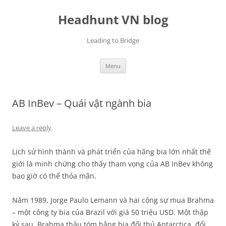
Skip
to
Headhunt VN blog
content
Leading to Bridge
Menu
AB InBev – Quái vật ngành bia
Leave a reply
Lịch sử hình thành và phát triển của hãng bia lớn nhất thế
giới là minh chứng cho thấy tham vọng của AB InBev không
bao giờ có thể thỏa mãn.
Năm 1989, Jorge Paulo Lemann và hai cộng sự mua Brahma
– một công ty bia của Brazil với giá 50 triệu USD. Một thập
kỷ sau, Brahma thâu tóm hãng bia đối thủ Antarctica, đổi