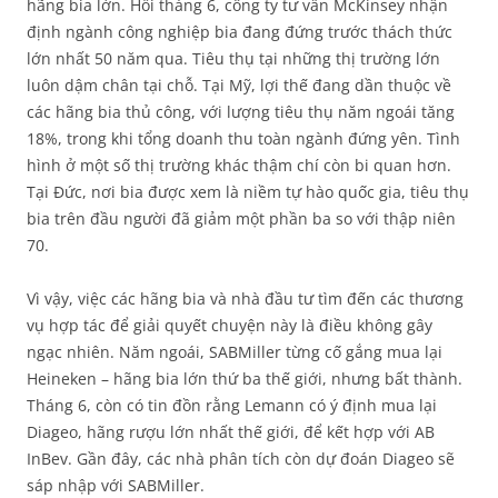
hãng bia lớn. Hồi tháng 6, công ty tư vấn McKinsey nhận
định ngành công nghiệp bia đang đứng trước thách thức
lớn nhất 50 năm qua. Tiêu thụ tại những thị trường lớn
luôn dậm chân tại chỗ. Tại Mỹ, lợi thế đang dần thuộc về
các hãng bia thủ công, với lượng tiêu thụ năm ngoái tăng
18%, trong khi tổng doanh thu toàn ngành đứng yên. Tình
hình ở một số thị trường khác thậm chí còn bi quan hơn.
Tại Đức, nơi bia được xem là niềm tự hào quốc gia, tiêu thụ
bia trên đầu người đã giảm một phần ba so với thập niên
70.
Vì vậy, việc các hãng bia và nhà đầu tư tìm đến các thương
vụ hợp tác để giải quyết chuyện này là điều không gây
ngạc nhiên. Năm ngoái, SABMiller từng cố gắng mua lại
Heineken – hãng bia lớn thứ ba thế giới, nhưng bất thành.
Tháng 6, còn có tin đồn rằng Lemann có ý định mua lại
Diageo, hãng rượu lớn nhất thế giới, để kết hợp với AB
InBev. Gần đây, các nhà phân tích còn dự đoán Diageo sẽ
sáp nhập với SABMiller.