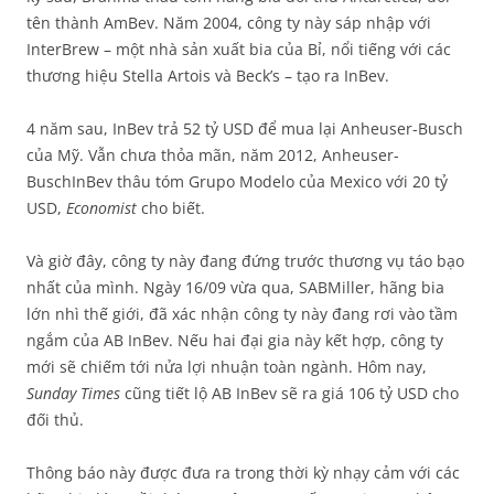
tên thành AmBev. Năm 2004, công ty này sáp nhập với
InterBrew – một nhà sản xuất bia của Bỉ, nổi tiếng với các
thương hiệu Stella Artois và Beck’s – tạo ra InBev.
4 năm sau, InBev trả 52 tỷ USD để mua lại Anheuser-Busch
của Mỹ. Vẫn chưa thỏa mãn, năm 2012, Anheuser-
BuschInBev thâu tóm Grupo Modelo của Mexico với 20 tỷ
USD,
Economist
cho biết.
Và giờ đây, công ty này đang đứng trước thương vụ táo bạo
nhất của mình. Ngày 16/09 vừa qua, SABMiller, hãng bia
lớn nhì thế giới, đã xác nhận công ty này đang rơi vào tầm
ngắm của AB InBev. Nếu hai đại gia này kết hợp, công ty
mới sẽ chiếm tới nửa lợi nhuận toàn ngành. Hôm nay,
Sunday Times
cũng tiết lộ AB InBev sẽ ra giá 106 tỷ USD cho
đối thủ.
Thông báo này được đưa ra trong thời kỳ nhạy cảm với các