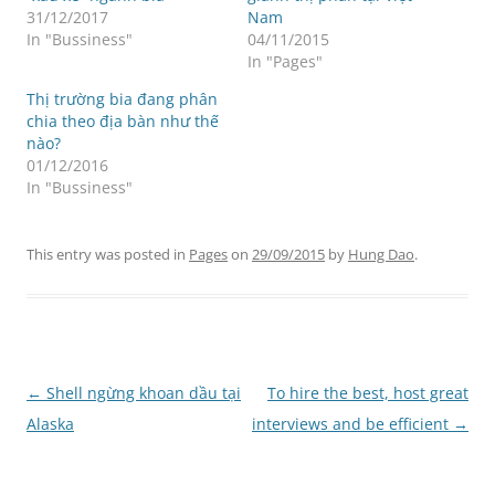
31/12/2017
Nam
In "Bussiness"
04/11/2015
In "Pages"
Thị trường bia đang phân
chia theo địa bàn như thế
nào?
01/12/2016
In "Bussiness"
This entry was posted in
Pages
on
29/09/2015
by
Hung Dao
.
Post
←
Shell ngừng khoan dầu tại
To hire the best, host great
navigation
Alaska
interviews and be efficient
→