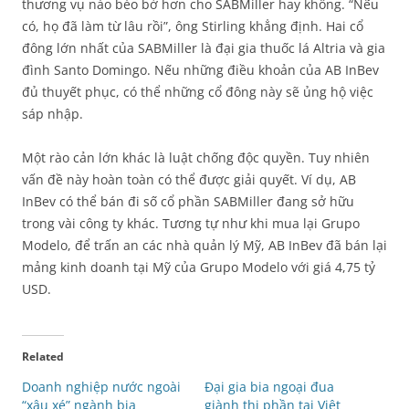
thương vụ nào béo bở hơn cho SABMiller hay không. “Nếu
có, họ đã làm từ lâu rồi”, ông Stirling khẳng định. Hai cổ
đông lớn nhất của SABMiller là đại gia thuốc lá Altria và gia
đình Santo Domingo. Nếu những điều khoản của AB InBev
đủ thuyết phục, có thể những cổ đông này sẽ ủng hộ việc
sáp nhập.
Một rào cản lớn khác là luật chống độc quyền. Tuy nhiên
vấn đề này hoàn toàn có thể được giải quyết. Ví dụ, AB
InBev có thể bán đi số cổ phần SABMiller đang sở hữu
trong vài công ty khác. Tương tự như khi mua lại Grupo
Modelo, để trấn an các nhà quản lý Mỹ, AB InBev đã bán lại
mảng kinh doanh tại Mỹ của Grupo Modelo với giá 4,75 tỷ
USD.
Related
Doanh nghiệp nước ngoài
Đại gia bia ngoại đua
“xâu xé” ngành bia
giành thị phần tại Việt