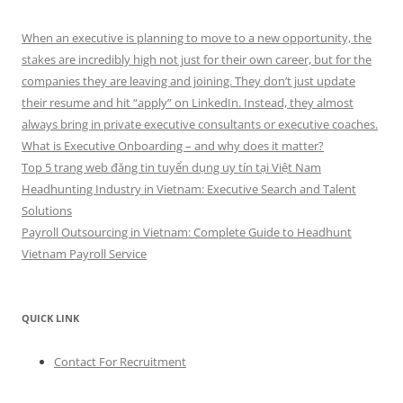
When an executive is planning to move to a new opportunity, the
stakes are incredibly high not just for their own career, but for the
companies they are leaving and joining. They don’t just update
their resume and hit “apply” on LinkedIn. Instead, they almost
always bring in private executive consultants or executive coaches.
What is Executive Onboarding – and why does it matter?
Top 5 trang web đăng tin tuyển dụng uy tín tại Việt Nam
Headhunting Industry in Vietnam: Executive Search and Talent
Solutions
Payroll Outsourcing in Vietnam: Complete Guide to Headhunt
Vietnam Payroll Service
QUICK LINK
Contact For Recruitment