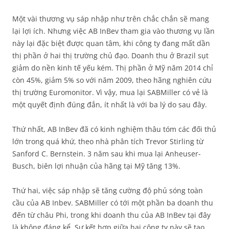
Một vài thương vụ sáp nhập như trên chắc chắn sẽ mang
lại lợi ích. Nhưng việc AB InBev tham gia vào thương vụ lần
này lại đặc biệt được quan tâm, khi công ty đang mất dần
thị phần ở hai thị trường chủ đạo. Doanh thu ở Brazil sụt
giảm do nền kinh tế yếu kém. Thị phần ở Mỹ năm 2014 chỉ
còn 45%, giảm 5% so với năm 2009, theo hãng nghiên cứu
thị trường Euromonitor. Vì vậy, mua lại SABMiller có vẻ là
một quyết định đúng đắn, ít nhất là với ba lý do sau đây.
Thứ nhất, AB InBev đã có kinh nghiệm thâu tóm các đối thủ
lớn trong quá khứ, theo nhà phân tích Trevor Stirling từ
Sanford C. Bernstein. 3 năm sau khi mua lại Anheuser-
Busch, biên lợi nhuận của hãng tại Mỹ tăng 13%.
Thứ hai, việc sáp nhập sẽ tăng cường độ phủ sóng toàn
cầu của AB Inbev. SABMiller có tới một phần ba doanh thu
đến từ châu Phi, trong khi doanh thu của AB InBev tại đây
là không đáng kể. Sự kết hợp giữa hai công ty này sẽ tạo