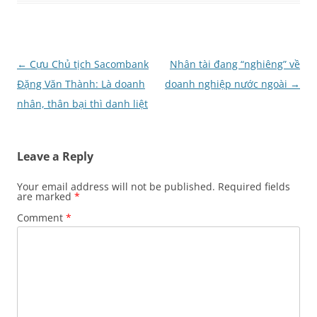
Post
←
Cựu Chủ tịch Sacombank
Nhân tài đang “nghiêng” về
navigation
Đặng Văn Thành: Là doanh
doanh nghiệp nước ngoài
→
nhân, thân bại thì danh liệt
Leave a Reply
Your email address will not be published.
Required fields
are marked
*
Comment
*