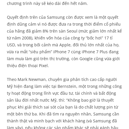
chương trình này sẽ kéo dài đến hết năm.
Quyết định trên của Samsung còn được xem là một quyết
định dũng cảm vì nó được đưa ra trong thời điểm cổ phiếu
của hãng đã giảm 8% trên sàn Seoul (mức giảm lớn nhất kể
từ năm 2008), khiến vốn hóa của công ty “bốc hơi” 17 tỉ
USD, và trong bối cảnh mà Apple, đối thủ lớn nhất của họ,
vừa ra mắt “siêu phẩm” iPhone 7 cùng iPhone 7 Plus đang
làm mưa làm gió trên thị trường, còn Google cũng vừa giới
thiệu điện thoại Pixel.
Theo Mark Newman, chuyên gia phân tích cao cấp người
Mỹ hiện đang làm việc tại Bernstein, một trong những công
ty hoạt động trong lĩnh vực đầu tư, tài chính và bất động
sản lâu đời nhất nước Mỹ, thì: “Không bao giờ là thuyết
phục khi giải thích sai sót của bạn là do chất lượng pin từ
một bên thứ ba. Khi đã tìm ra nguyên nhân, Samsung cần
thành thật và minh bạch với khách hàng (và Samsung đã
làm vậy), nếu không các sản phẩm khác sẽ phải gánh hậu