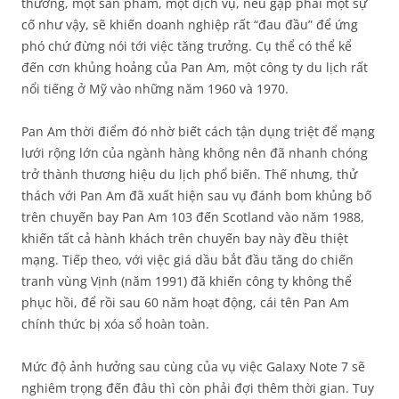
thường, một sản phẩm, một dịch vụ, nếu gặp phải một sự
cố như vậy, sẽ khiến doanh nghiệp rất “đau đầu” để ứng
phó chứ đừng nói tới việc tăng trưởng. Cụ thể có thể kể
đến cơn khủng hoảng của Pan Am, một công ty du lịch rất
nổi tiếng ở Mỹ vào những năm 1960 và 1970.
Pan Am thời điểm đó nhờ biết cách tận dụng triệt để mạng
lưới rộng lớn của ngành hàng không nên đã nhanh chóng
trở thành thương hiệu du lịch phổ biến. Thế nhưng, thử
thách với Pan Am đã xuất hiện sau vụ đánh bom khủng bố
trên chuyến bay Pan Am 103 đến Scotland vào năm 1988,
khiến tất cả hành khách trên chuyến bay này đều thiệt
mạng. Tiếp theo, với việc giá dầu bắt đầu tăng do chiến
tranh vùng Vịnh (năm 1991) đã khiến công ty không thể
phục hồi, để rồi sau 60 năm hoạt động, cái tên Pan Am
chính thức bị xóa sổ hoàn toàn.
Mức độ ảnh hưởng sau cùng của vụ việc Galaxy Note 7 sẽ
nghiêm trọng đến đâu thì còn phải đợi thêm thời gian. Tuy