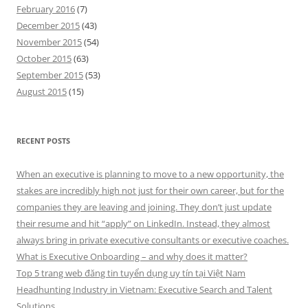
February 2016
(7)
December 2015
(43)
November 2015
(54)
October 2015
(63)
September 2015
(53)
August 2015
(15)
RECENT POSTS
When an executive is planning to move to a new opportunity, the
stakes are incredibly high not just for their own career, but for the
companies they are leaving and joining. They don’t just update
their resume and hit “apply” on LinkedIn. Instead, they almost
always bring in private executive consultants or executive coaches.
What is Executive Onboarding – and why does it matter?
Top 5 trang web đăng tin tuyển dụng uy tín tại Việt Nam
Headhunting Industry in Vietnam: Executive Search and Talent
Solutions