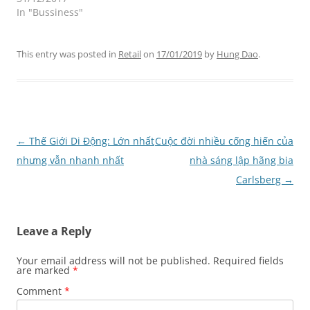
In "Bussiness"
This entry was posted in
Retail
on
17/01/2019
by
Hung Dao
.
Post
←
Thế Giới Di Động: Lớn nhất
Cuộc đời nhiều cống hiến của
navigation
nhưng vẫn nhanh nhất
nhà sáng lập hãng bia
Carlsberg
→
Leave a Reply
Your email address will not be published.
Required fields
are marked
*
Comment
*