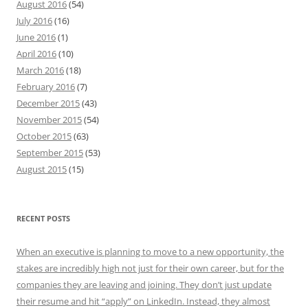
August 2016
(54)
July 2016
(16)
June 2016
(1)
April 2016
(10)
March 2016
(18)
February 2016
(7)
December 2015
(43)
November 2015
(54)
October 2015
(63)
September 2015
(53)
August 2015
(15)
RECENT POSTS
When an executive is planning to move to a new opportunity, the
stakes are incredibly high not just for their own career, but for the
companies they are leaving and joining. They don’t just update
their resume and hit “apply” on LinkedIn. Instead, they almost