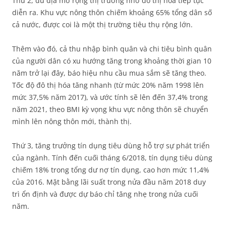
Thứ 2, dư địa mở rộng thị trường nhờ đô thị hóa tiếp tục
diễn ra. Khu vực nông thôn chiếm khoảng 65% tổng dân số
cả nước, được coi là một thị trường tiêu thụ rộng lớn.
Thêm vào đó, cả thu nhập bình quân và chi tiêu bình quân
của người dân có xu hướng tăng trong khoảng thời gian 10
năm trở lại đây, báo hiệu nhu cầu mua sắm sẽ tăng theo.
Tốc độ đô thị hóa tăng nhanh (từ mức 20% năm 1998 lên
mức 37,5% năm 2017), và ước tính sẽ lên đến 37,4% trong
năm 2021, theo BMI kỳ vọng khu vực nông thôn sẽ chuyển
mình lên nông thôn mới, thành thị.
Thứ 3, tăng trưởng tín dụng tiêu dùng hỗ trợ sự phát triển
của ngành. Tính đến cuối tháng 6/2018, tín dụng tiêu dùng
chiếm 18% trong tổng dư nợ tín dụng, cao hơn mức 11,4%
của 2016. Mặt bằng lãi suất trong nửa đầu năm 2018 duy
trì ổn định và được dự báo chỉ tăng nhẹ trong nửa cuối
năm.