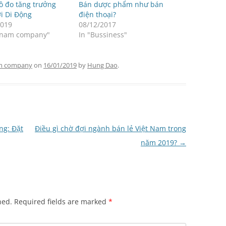
ồ đo tăng trưởng
Bán dược phẩm như bán
i Di Động
điện thoại?
2019
08/12/2017
etnam company"
In "Bussiness"
m company
on
16/01/2019
by
Hung Dao
.
ng: Đặt
Điều gì chờ đợi ngành bán lẻ Việt Nam trong
năm 2019?
→
hed.
Required fields are marked
*