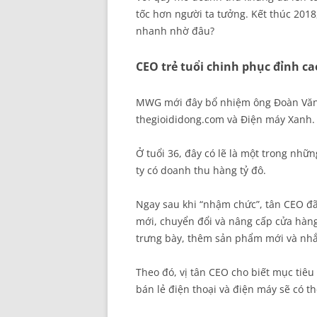
tốc hơn người ta tưởng. Kết thúc 2018,
nhanh nhờ đâu?
CEO trẻ tuổi chinh phục đỉnh ca
MWG mới đây bổ nhiệm ông Đoàn Văn H
thegioididong.com và Điện máy Xanh.
Ở tuổi 36, đây có lẽ là một trong nhữn
ty có doanh thu hàng tỷ đô.
Ngay sau khi “nhậm chức”, tân CEO đã
mới, chuyển đổi và nâng cấp cửa hàng
trưng bày, thêm sản phẩm mới và nh
Theo đó, vị tân CEO cho biết mục tiê
bán lẻ điện thoại và điện máy sẽ có t