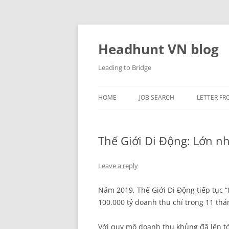
Skip
to
content
Headhunt VN blog
Leading to Bridge
HOME
JOB SEARCH
LETTER FR
Thế Giới Di Động: Lớn 
Leave a reply
Năm 2019, Thế Giới Di Động tiếp tục “
100.000 tỷ doanh thu chỉ trong 11 thá
Với quy mô doanh thu khủng đã lên tớ