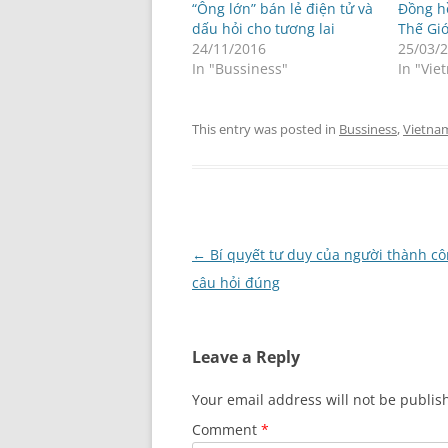
“Ông lớn” bán lẻ điện tử và
Đồng h
dấu hỏi cho tương lai
Thế Giớ
24/11/2016
25/03/
In "Bussiness"
In "Vi
This entry was posted in
Bussiness
,
Vietna
Post
←
Bí quyết tư duy của người thành cô
navigation
câu hỏi đúng
Leave a Reply
Your email address will not be publis
Comment
*