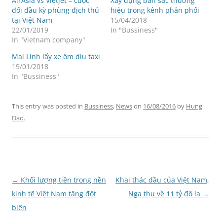
AirAsia vs Vietjet – cuộc
Xây dựng bản sắc thương
đối đầu kỳ phùng địch thủ
hiệu trong kênh phân phối
tại Việt Nam
15/04/2018
22/01/2019
In "Bussiness"
In "Vietnam company"
Mai Linh lấy xe ôm dìu taxi
19/01/2018
In "Bussiness"
This entry was posted in
Bussiness
,
News
on
16/08/2016
by
Hung
Dao
.
Post
←
Khối lượng tiền trong nền
Khai thác dầu của Việt Nam,
navigation
kinh tế Việt Nam tăng đột
Nga thu về 11 tỷ đô la
→
biến