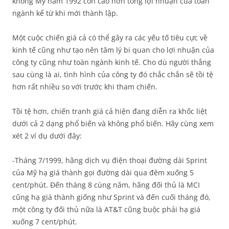
không Mỹ năm 1992 còn cao hơn tổng lợi nhuận của toàn
ngành kể từ khi mới thành lập.
Một cuộc chiến giá cả có thể gây ra các yếu tố tiêu cực về
kinh tế cũng như tạo nên tâm lý bi quan cho lợi nhuận của
công ty cũng như toàn ngành kinh tế. Cho dù người thắng
sau cùng là ai, tình hình của công ty đó chắc chắn sẽ tồi tệ
hơn rất nhiều so với trước khi tham chiến.
Tồi tệ hơn, chiến tranh giá cả hiện đang diễn ra khốc liệt
dưới cả 2 dạng phổ biến và không phổ biến. Hãy cùng xem
xét 2 ví dụ dưới đây:
-Tháng 7/1999, hãng dịch vụ điện thoại đường dài Sprint
của Mỹ hạ giá thành gọi đường dài qua đêm xuống 5
cent/phút. Đến tháng 8 cùng năm, hãng đối thủ là MCI
cũng hạ giá thành giống như Sprint và đến cuối tháng đó,
một công ty đối thủ nữa là AT&T cũng buộc phải hạ giá
xuống 7 cent/phút.