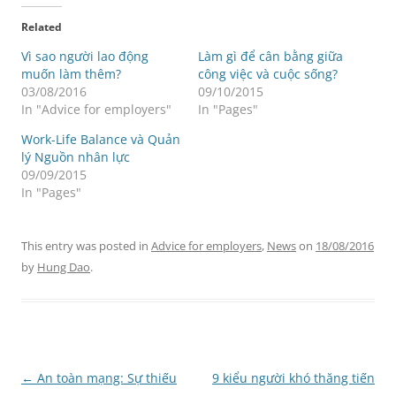
Related
Vì sao người lao động
Làm gì để cân bằng giữa
muốn làm thêm?
công việc và cuộc sống?
03/08/2016
09/10/2015
In "Advice for employers"
In "Pages"
Work-Life Balance và Quản
lý Nguồn nhân lực
09/09/2015
In "Pages"
This entry was posted in
Advice for employers
,
News
on
18/08/2016
by
Hung Dao
.
Post
←
An toàn mạng: Sự thiếu
9 kiểu người khó thăng tiến