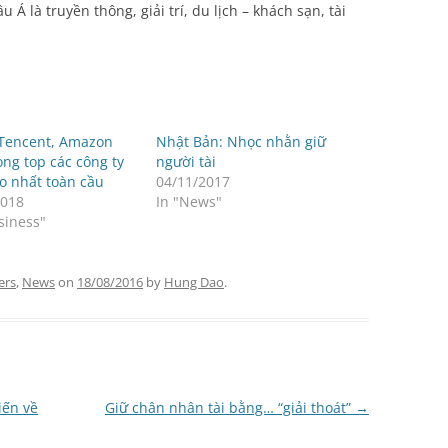
Á là truyền thông, giải trí, du lịch – khách sạn, tài
 Tencent, Amazon
Nhật Bản: Nhọc nhằn giữ
ng top các công ty
người tài
o nhất toàn cầu
04/11/2017
2018
In "News"
siness"
ers
,
News
on
18/08/2016
by
Hung Dao
.
iến về
Giữ chân nhân tài bằng… “giải thoát”
→