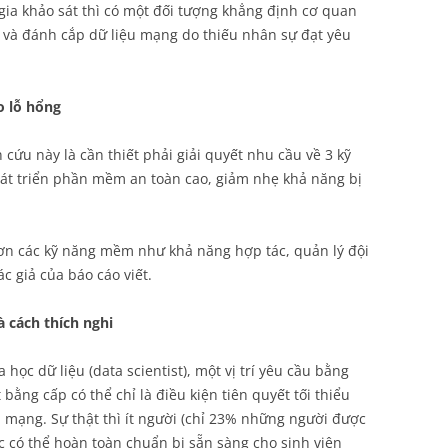
gia khảo sát thì có một đối tượng khẳng định cơ quan
 và đánh cắp dữ liệu mạng do thiếu nhân sự đạt yêu
o lỗ hổng
n cứu này là cần thiết phải giải quyết nhu cầu về 3 kỹ
át triển phần mềm an toàn cao, giảm nhẹ khả năng bị
ơn các kỹ năng mềm như khả năng hợp tác, quản lý đội
c giả của báo cáo viết.
 cách thích nghi
 học dữ liệu (data scientist), một vị trí yêu cầu bằng
 bằng cấp có thể chỉ là điều kiện tiên quyết tối thiểu
oàn mạng. Sự thật thì ít người (chỉ 23% những người được
ục có thể hoàn toàn chuẩn bị sẵn sàng cho sinh viên