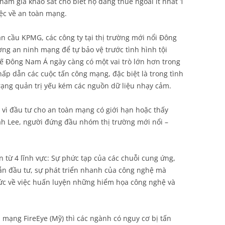
ham gia khảo sát cho biết họ đang thuê ngoài ít nhất 1
ệc về an toàn mạng.
n cầu KPMG, các công ty tại thị trường mới nổi Đông
ng an ninh mạng để tự bảo vệ trước tình hình tội
ế Đông Nam Á ngày càng có một vai trò lớn hơn trong
ấp dẫn các cuộc tấn công mạng, đặc biệt là trong tình
trạng quản trị yếu kém các nguồn dữ liệu nhạy cảm.
g vì đầu tư cho an toàn mạng có giới hạn hoặc thấy
ah Lee, người đứng đầu nhóm thị trường mới nổi –
 từ 4 lĩnh vực: Sự phức tạp của các chuỗi cung ứng,
dẫn đầu tư, sự phát triển nhanh của công nghệ mà
ức về việc huấn luyện những hiểm họa công nghệ và
 mạng FireEye (Mỹ) thì các ngành có nguy cơ bị tấn