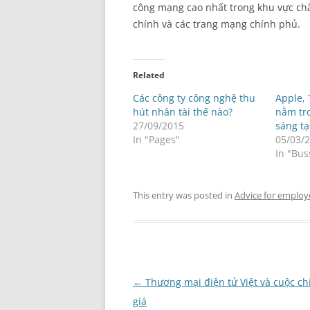
công mạng cao nhất trong khu vực châu 
chính và các trang mạng chính phủ.
Related
Các công ty công nghệ thu
Apple,
hút nhân tài thế nào?
nằm tro
27/09/2015
sáng tạ
In "Pages"
05/03/
In "Bus
This entry was posted in
Advice for employ
Post
←
Thương mại điện tử Việt và cuộc ch
navigation
giá