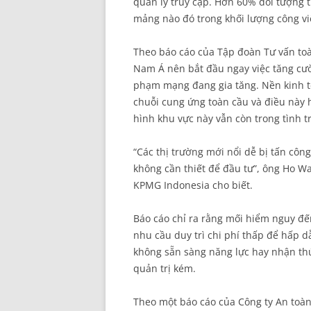
quản lý truy cập. Hơn 60% đối tượng t
mảng nào đó trong khối lượng công vi
Theo báo cáo của Tập đoàn Tư vấn toà
Nam Á nên bắt đầu ngay việc tăng cườ
phạm mạng đang gia tăng. Nền kinh t
chuỗi cung ứng toàn cầu và điều này h
hình khu vực này vẫn còn trong tình 
“Các thị trường mới nổi dễ bị tấn côn
không cần thiết để đầu tư”, ông Ho W
KPMG Indonesia cho biết.
Báo cáo chỉ ra rằng mối hiểm nguy đến
nhu cầu duy trì chi phí thấp để hấp 
không sẵn sàng năng lực hay nhận th
quản trị kém.
Theo một báo cáo của Công ty An toàn