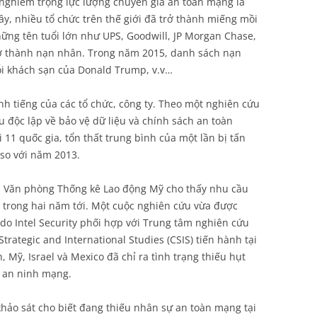
 nghiêm trọng lực lượng chuyên gia an toàn mạng là
y, nhiều tổ chức trên thế giới đã trở thành miếng mồi
hững tên tuổi lớn như UPS, Goodwill, JP Morgan Chase,
trở thành nạn nhân. Trong năm 2015, danh sách nạn
ỗi khách sạn của Donald Trump, v.v…
anh tiếng của các tổ chức, công ty. Theo một nghiên cứu
 độc lập về bảo vệ dữ liệu và chính sách an toàn
i 11 quốc gia, tổn thất trung bình của một lần bị tấn
 so với năm 2013.
ủa Văn phòng Thống kê Lao động Mỹ cho thấy nhu cầu
 trong hai năm tới. Một cuộc nghiên cứu vừa được
do Intel Security phối hợp với Trung tâm nghiên cứu
Strategic and International Studies (CSIS) tiến hành tại
 Mỹ, Israel và Mexico đã chỉ ra tình trạng thiếu hụt
 an ninh mạng.
hảo sát cho biết đang thiếu nhân sự an toàn mạng tại