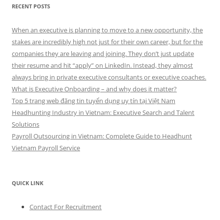
RECENT POSTS
When an executive is planning to move to a new opportunity, the
stakes are incredibly high not just for their own career, but for the
companies they are leaving and joining. They don’t just update
their resume and hit “apply” on LinkedIn. Instead, they almost
always bring in private executive consultants or executive coaches.
What is Executive Onboarding – and why does it matter?
Top 5 trang web đăng tin tuyển dụng uy tín tại Việt Nam
Headhunting Industry in Vietnam: Executive Search and Talent
Solutions
Payroll Outsourcing in Vietnam: Complete Guide to Headhunt
Vietnam Payroll Service
QUICK LINK
Contact For Recruitment