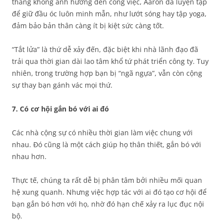
thẳng không ảnh hưởng đến công việc, Aaron đã luyện tập
để giữ đầu óc luôn minh mẫn, như lướt sóng hay tập yoga,
đảm bảo bản thân càng ít bị kiệt sức càng tốt.
“Tắt lửa” là thứ dễ xảy đến, đặc biệt khi nhà lãnh đạo đã
trải qua thời gian dài lao tâm khổ tứ phát triển công ty. Tuy
nhiên, trong trường hợp bạn bị “ngã ngựa”, vẫn còn cộng
sự thay bạn gánh vác mọi thứ.
7. Có cơ hội gắn bó với ai đó
Các nhà cộng sự có nhiều thời gian làm việc chung với
nhau. Đó cũng là một cách giúp họ thân thiết, gắn bó với
nhau hơn.
Thực tế, chúng ta rất dễ bị phân tâm bởi nhiều mối quan
hệ xung quanh. Nhưng việc hợp tác với ai đó tạo cơ hội để
bạn gắn bó hơn với họ, nhờ đó hạn chế xảy ra lục đục nội
bộ.