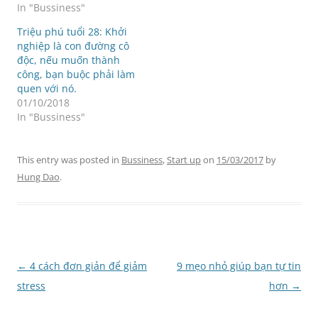
In "Bussiness"
Triệu phú tuổi 28: Khởi
nghiệp là con đường cô
độc, nếu muốn thành
công, bạn buộc phải làm
quen với nó.
01/10/2018
In "Bussiness"
This entry was posted in
Bussiness
,
Start up
on
15/03/2017
by
Hung Dao
.
Post
←
4 cách đơn giản để giảm
9 mẹo nhỏ giúp bạn tự tin
navigation
stress
hơn
→