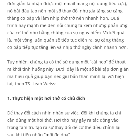
đơn giản là nhận được một email mang nội dung tiêu cực),
nó bắt đầu tạo nên một số thay đổi như gia tăng sự căng
thẳng cơ bắp và làm nhịp thở trở nên nhanh hơn. Quá
trình này mạnh mẽ đến nỗi chúng ta xem những phản ứng
của cơ thể như bằng chứng của sự nguy hiểm. Và kết quả
là, một vòng luẩn quẩn sẽ tiếp tục diễn ra, sự căng thẳng
cơ bắp tiếp tục tăng lên và nhịp thở ngày cành nhanh hơn.
Tuy nhiên, chúng ta có thể sử dụng một “cái neo” để thoát
ra khỏi tình huống này. Dưới đây là một số bài tập đơn giản
mà hiệu quả giúp bạn neo giữ bản thân mình lại với hiện
tại, theo TS. Leah Weiss:
1. Thực hiện một hơi thở có chủ đích
Để thay đổi cách nhìn nhận sự việc, đôi khi chúng ta chỉ
cần dùng một hơi thở. Hơi thở này gây ra tác động vào
trong tâm trí, tạo ra sự thay đổi để cơ thể điều chỉnh lại
sau khi tiếp nhận “mối đe dọa”.