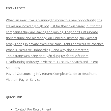
RECENT POSTS
When an executive is planning to move to a new opportunity, the
stakes are incredibly high not just for their own career, but for the
companies they are leaving and joining. They don’t just update
their resume and hit “apply” on LinkedIn. Instead, they almost
always bring in private executive consultants or executive coaches.
What is Executive Onboarding – and why does it matter?
Top 5 trang web đăng tin tuyển dụng uy tín tại Việt Nam
Headhunting Industry in Vietnam: Executive Search and Talent
Solutions
Payroll Outsourcing in Vietnam: Complete Guide to Headhunt
Vietnam Payroll Service
QUICK LINK
Contact For Recruitment