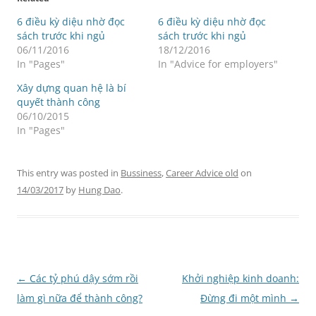
6 điều kỳ diệu nhờ đọc
6 điều kỳ diệu nhờ đọc
sách trước khi ngủ
sách trước khi ngủ
06/11/2016
18/12/2016
In "Pages"
In "Advice for employers"
Xây dựng quan hệ là bí
quyết thành công
06/10/2015
In "Pages"
This entry was posted in
Bussiness
,
Career Advice old
on
14/03/2017
by
Hung Dao
.
Post
←
Các tỷ phú dậy sớm rồi
Khởi nghiệp kinh doanh:
navigation
làm gì nữa để thành công?
Đừng đi một mình
→