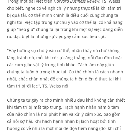
Trong một bài viết trên
Harvard Business Review
, TS. Weiss
cho biết, nghe có vẻ nghịch lý nhưng thực tế là khi tâm trí
bị quá tải, cơ thể mình chính là điều cuối cùng chúng ta
nghĩ tới. Việc tập trung sự chú ý vào cơ thể lại có khả năng
giúp “neo giữ” chúng ta lại trong khi một sự việc đang diễn
ra, đặc biệt là những sự việc gây cảm xúc tiêu cực.
“Hãy hướng sự chú ý vào cơ thể, nhận thấy nó chứ không
lảng tránh nó, mỗi khi có sự căng thẳng, nỗi đau đớn hoặc
các cảm giác vật lý trung tính khác. Cách làm này giúp
chúng ta luôn ở trong thực tại. Cơ thể chính là cách nhanh
nhất, chắc chắn nhất để chúng ta hiện diện ở thực tại khi
tâm trí bị ‘đi lạc'”, TS. Weiss nói.
Chúng ta tự gây ra cho mình nhiều đau khổ không cần thiết
khi tâm trí bị mất tập trung. Hạch hạnh nhân nằm ở tâm
của não chính là nơi phát hiện và xử lý cảm xúc, bao gồm
cả nỗi sợ hãi. Khi hạch hạnh nhân bị kích hoạt bởi tình
huống có vẻ như là một mối đe dọa tiềm năng (đôi khi chỉ