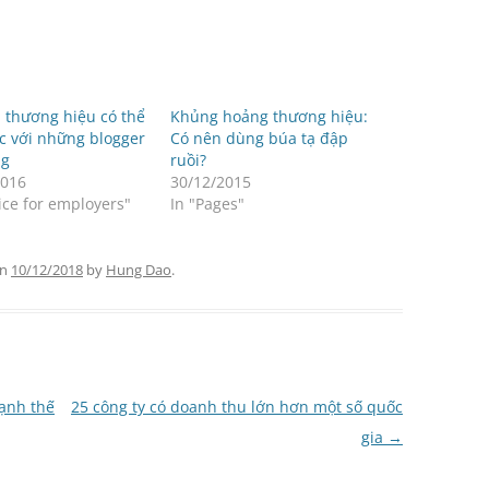
 thương hiệu có thể
Khủng hoảng thương hiệu:
c với những blogger
Có nên dùng búa tạ đập
ng
ruồi?
2016
30/12/2015
ice for employers"
In "Pages"
n
10/12/2018
by
Hung Dao
.
ạnh thế
25 công ty có doanh thu lớn hơn một số quốc
gia
→