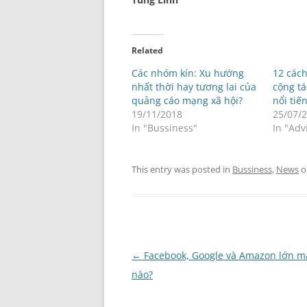
Related
Các nhóm kín: Xu hướng
12 cách
nhất thời hay tương lai của
cộng tá
quảng cáo mạng xã hội?
nổi tiế
19/11/2018
25/07/
In "Bussiness"
In "Adv
This entry was posted in
Bussiness
,
News
o
Post
←
Facebook, Google và Amazon lớn m
navigation
nào?