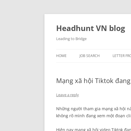
Skip
to
content
Headhunt VN blog
Leading to Bridge
HOME
JOB SEARCH
LETTER FR
Mạng xã hội Tiktok đang
Leave a reply
Những người tham gia mạng xã hội này
không rõ mình đang xem một đoạn cli
Hiện nay mạng xã hội video Tiktok đa