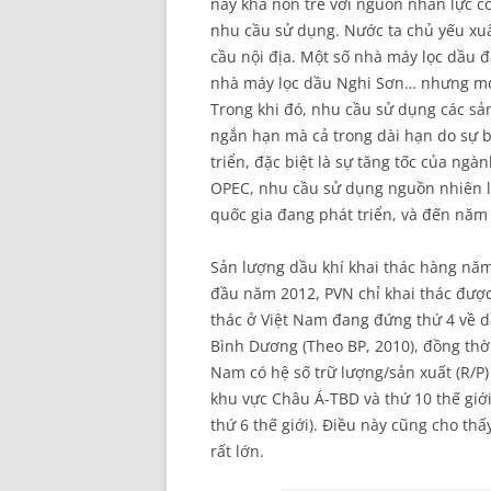
nay khá non trẻ với nguồn nhân lực 
nhu cầu sử dụng. Nước ta chủ yếu xu
cầu nội địa. Một số nhà máy lọc dầu 
nhà máy lọc dầu Nghi Sơn… nhưng mớ
Trong khi đó, nhu cầu sử dụng các sả
ngắn hạn mà cả trong dài hạn do sự b
triển, đặc biệt là sự tăng tốc của ng
OPEC, nhu cầu sử dụng nguồn nhiên li
quốc gia đang phát triển, và đến năm
Sản lượng dầu khí khai thác hàng năm
đầu năm 2012, PVN chỉ khai thác được 
thác ở Việt Nam đang đứng thứ 4 về d
Bình Dương (Theo BP, 2010), đồng thời 
Nam có hệ số trữ lượng/sản xuất (R/P) 
khu vực Châu Á-TBD và thứ 10 thế giới
thứ 6 thế giới). Điều này cũng cho th
rất lớn.