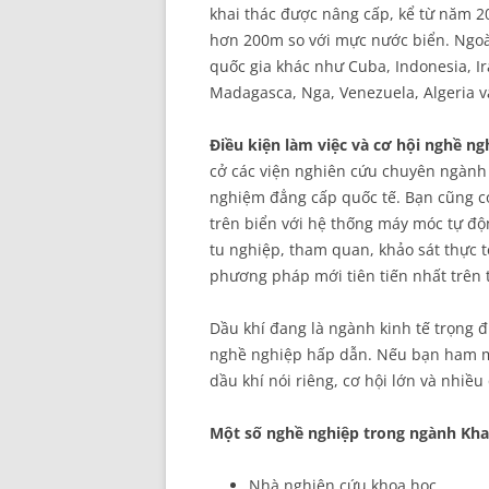
khai thác được nâng cấp, kể từ năm 
hơn 200m so với mực nước biển. Ngoài
quốc gia khác như Cuba, Indonesia, I
Madagasca, Nga, Venezuela, Algeria v
Điều kiện làm việc và cơ hội nghề ng
cở các viện nghiên cứu chuyên ngành
nghiệm đẳng cấp quốc tế. Bạn cũng có 
trên biển với hệ thống máy móc tự độn
tu nghiệp, tham quan, khảo sát thực t
phương pháp mới tiên tiến nhất trên t
Dầu khí đang là ngành kinh tế trọng đ
nghề nghiệp hấp dẫn. Nếu bạn ham mê
dầu khí nói riêng, cơ hội lớn và nhiều
Một số nghề nghiệp trong ngành Khai
Nhà nghiên cứu khoa học