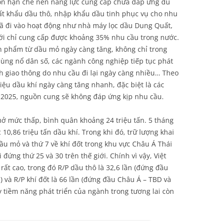
còn hạn chế nên năng lực cung cấp chưa đáp ứng đủ
ất khẩu dầu thô, nhập khẩu dầu tinh phục vụ cho nhu
đã đi vào hoạt động như nhà máy lọc dầu Dung Quất,
i chỉ cung cấp được khoảng 35% nhu cầu trong nước.
n phẩm từ dầu mỏ ngày càng tăng, không chỉ trong
ùng nổ dân số, các ngành công nghiệp tiếp tục phát
ành giao thông do nhu cầu đi lại ngày càng nhiều… Theo
ệu dầu khí ngày càng tăng nhanh, đặc biệt là các
 2025, nguồn cung sẽ không đáp ứng kịp nhu cầu.
ở mức thấp, bình quân khoảng 24 triệu tấn. 5 tháng
10,86 triệu tấn dầu khí. Trong khi đó, trữ lượng khai
ầu mỏ và thứ 7 về khí đốt trong khu vực Châu Á Thái
đứng thứ 25 và 30 trên thế giới. Chính vì vậy, Việt
rất cao, trong đó R/P dầu thô là 32,6 lần (đứng đầu
) và R/P khí đốt là 66 lần (đứng đầu Châu Á – TBD và
ấy tiềm năng phát triển của ngành trong tương lai còn