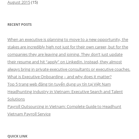
August 2015
(15)
RECENT POSTS
When an executive is planning to move to a new opportunity, the
stakes are incredibly high not just for their own career, but for the
companies they are leaving and joining. They don’t just update
their resume and hit “apply” on LinkedIn. Instead, they almost
always bring in private executive consultants or executive coaches.
What is Executive Onboarding – and why does it matter?
Top 5 trang web đăng tin tuyển dụng uy tín tại Việt Nam
Headhunting Industry in Vietnam: Executive Search and Talent
Solutions
Payroll Outsourcing in Vietnam: Complete Guide to Headhunt
Vietnam Payroll Service
QUICK LINK