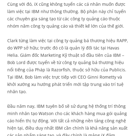
Cùng với đó, iX cũng không tuyển các cá nhân muốn được
làm việc tại IBM như thông thường. Bộ phận này chỉ tuyển
các chuyên gia sáng tạo từ các công ty quảng cáo thuộc
nhóm năm công ty quảng cáo và thiết kế lớn của thế giới.
Clark từng làm việc tại công ty quảng bá thương hiệu RAPP,
do WPP sở hữu; trước đó cô là quản lý đối tác tại Havas
Helia. Giám đốc Marketing Kỹ thuật số đầu tiên của IBM –
Bob Lord được tuyển về từ công ty quảng bá thương hiệu
nổi tiếng của Pháp là Razorfish, thuộc sở hữu của Publicis.
Tại IBM, Bob làm việc trực tiếp với CEO Ginni Rometty và
khởi xướng xu hướng phát triển mới tập trung vào trí tuệ
nhân tạo.
Đầu năm nay, IBM tuyên bố sẽ sử dụng hệ thống trí thông
minh nhân tạo Watson cho các khách hàng mua gói quảng
cáo hiển thị tự động. Với tất cả những nền tảng công nghệ
hiện tại, điều duy nhất IBM cần chính là khả năng sản xuất
các sản phẩm sáng tạo, và đây chính là mảng iX đảm