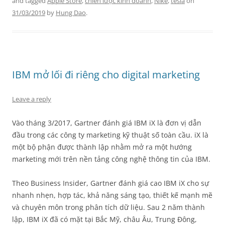
and tagged
Apple Store
,
chiến lược kinh doanh
,
Nike
,
tesla
on
31/03/2019
by
Hung Dao
.
IBM mở lối đi riêng cho digital marketing
Leave a reply
Vào tháng 3/2017, Gartner đánh giá IBM iX là đơn vị dẫn
đầu trong các công ty marketing kỹ thuật số toàn cầu. iX là
một bộ phận được thành lập nhằm mở ra một hướng
marketing mới trên nền tảng công nghệ thông tin của IBM.
Theo Business Insider, Gartner đánh giá cao IBM iX cho sự
nhanh nhẹn, hợp tác, khả năng sáng tạo, thiết kế mạnh mẽ
và chuyên môn trong phân tích dữ liệu. Sau 2 năm thành
lập, IBM iX đã có mặt tại Bắc Mỹ, châu Âu, Trung Đông,