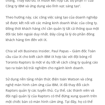
thống. Thay vào đó, iX muốn kết hợp các bộ phận IT của
Công ty IBM và ứng dụng vào lĩnh vực sáng tạo”.
Theo hướng này, các công việc sáng tạo của doanh nghiệp
sẽ được kết nối với các mảng kinh doanh khác của công ty.
Đồng thời khách hàng chỉ cần quản lý tất cả thông qua một
đối tác bên ngoài duy nhất. Đây cũng là lý do phần đông
khách hàng tìm đến với iX.
Chia sẻ với Business Insider, Paul Papas – Giám đốc Toàn
cầu của iX cho biết cách IBM iX hợp tác với đội bóng rổ
Toronto Raptors là một ví dụ tốt về cách công ty quảng cáo
tạo ra toàn bộ trải nghiệm cho ngành kinh doanh.
Sử dụng nền tảng nhận thức điện toán Watson và công
nghệ màn hình cảm ứng của IBM, iX đã thay đổi cách
Raptors quản lý các tuyển thủ. Cụ thể, các thành viên và
đội ngũ quản lý của Raptors có thể đứng xung quanh trên
một chiếc bàn có màn hình cảm ứng. Tại đây, họ có thể