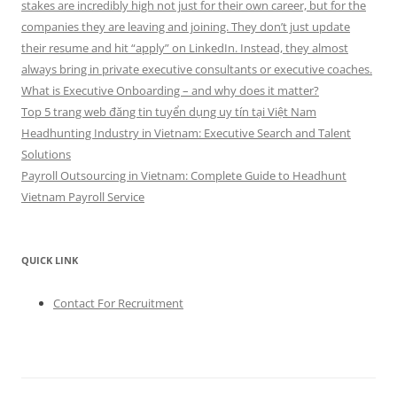
stakes are incredibly high not just for their own career, but for the
companies they are leaving and joining. They don’t just update
their resume and hit “apply” on LinkedIn. Instead, they almost
always bring in private executive consultants or executive coaches.
What is Executive Onboarding – and why does it matter?
Top 5 trang web đăng tin tuyển dụng uy tín tại Việt Nam
Headhunting Industry in Vietnam: Executive Search and Talent
Solutions
Payroll Outsourcing in Vietnam: Complete Guide to Headhunt
Vietnam Payroll Service
QUICK LINK
Contact For Recruitment