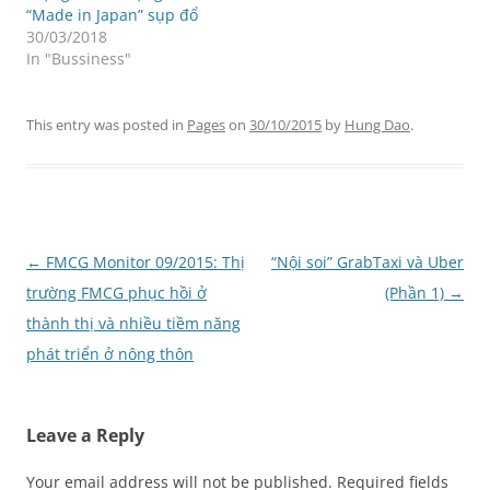
“Made in Japan” sụp đổ
30/03/2018
In "Bussiness"
This entry was posted in
Pages
on
30/10/2015
by
Hung Dao
.
Post
←
FMCG Monitor 09/2015: Thị
“Nội soi” GrabTaxi và Uber
navigation
trường FMCG phục hồi ở
(Phần 1)
→
thành thị và nhiều tiềm năng
phát triển ở nông thôn
Leave a Reply
Your email address will not be published.
Required fields